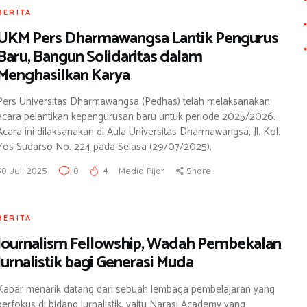
BERITA
UKM Pers Dharmawangsa Lantik Pengurus
Baru, Bangun Solidaritas dalam
Menghasilkan Karya
Pers Universitas Dharmawangsa (Pedhas) telah melaksanakan
acara pelantikan kepengurusan baru untuk periode 2025/2026.
Acara ini dilaksanakan di Aula Universitas Dharmawangsa, Jl. Kol.
Yos Sudarso No. 224 pada Selasa (29/07/2025).
30 Juli 2025
0
4
Media Pijar
Share
BERITA
Journalism Fellowship, Wadah Pembekalan
Jurnalistik bagi Generasi Muda
Kabar menarik datang dari sebuah lembaga pembelajaran yang
berfokus di bidang jurnalistik, yaitu Narasi Academy yang