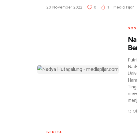
20 November 2022
0
1
Media Pijar
SOS
Na
Ber
Putr
Nady
Univ
Hara
Ting
mewu
menj
13 O
BERITA