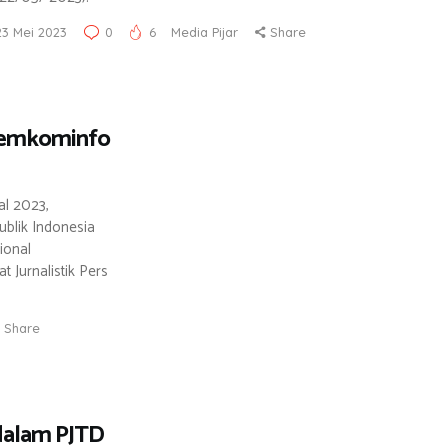
23 Mei 2023
0
6
Media Pijar
Share
 Kemkominfo
al 2023,
blik Indonesia
ional
Jurnalistik Pers
Share
dalam PJTD