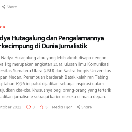
Share
OK
dya Hutagalung dan Pengalamannya
kecimpung di Dunia Jurnalistik
i Nadya Hutagalung atau yang lebih akrab disapa dengan
a Htg merupakan angkatan 2014 lulusan Ilmu Komunikasi
ersitas Sumatera Utara (USU) dan Sastra Inggris Universitas
pan Medan. Perempuan berdarah Batak kelahiran Tebing
gi tahun 1996 ini patut dijadikan sebagai inspirasi dalam
judkan cita-cita, khususnya bagi orang-orang yang tertarik
adikan jurnalisme sebagai karier mereka di masa depan.
ktober 2022
0
8
Media Pijar
Share