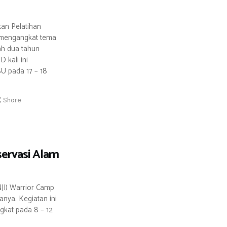
an Pelatihan
n mengangkat tema
lah dua tahun
 kali ini
SU pada 17 – 18
Share
ervasi Alam
NJI) Warrior Camp
nya. Kegiatan ini
gkat pada 8 – 12