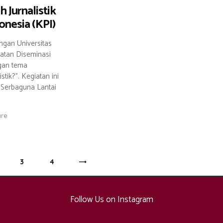
 Jurnalistik
nesia (KPI)
ngan Universitas
atan Diseminasi
ngan tema
stik?”. Kegiatan ini
 Serbaguna Lantai
are
GE
PAGE
3
PAGE
4
>
Follow Us on Instagram