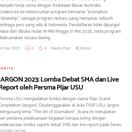
menjalin kerja sama dengan Kedutaan Besar Australia.
Kolaborasi ini meluncurkan program bernama “Journalism
Felowship”, sebagai program terbaru yang menyasar seluruh
lembaga pers yang ada di Indonesia. Pendaftaran tidak dipungut
biaya dan dibuka mulai 19 Mei hingga 31 Mei 2025, serta program
dilaksanakan secara daring.
30 Mei 2025
0
4
Media Pijar
Share
BERITA
JARGON 2023: Lomba Debat SMA dan Live
Report oleh Persma Pijar USU
Persma USU mengadakan lomba dengan nama Pijar Grand
Competition (Jargon). Diselenggarakan di Aula FISIP USU, Jargon
mengusung tema “The Art of Journalism”. Acara ini merupakan
hari pertama pelaksanaan kegiatan berupa luring dengan
pelaksanaan lomba seperti debat SMA dan live report pada Senin,
(22/05/ 2023).