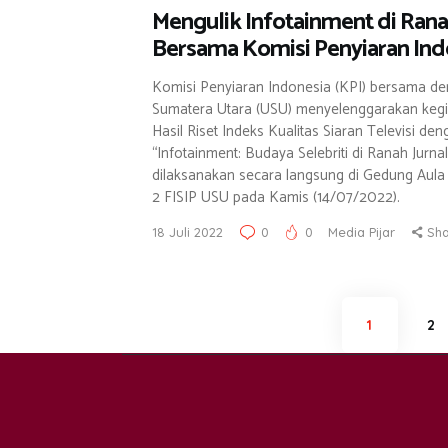
Mengulik Infotainment di Ranah
Bersama Komisi Penyiaran Indo
Komisi Penyiaran Indonesia (KPI) bersama de
Sumatera Utara (USU) menyelenggarakan kegi
Hasil Riset Indeks Kualitas Siaran Televisi de
“Infotainment: Budaya Selebriti di Ranah Jurnali
dilaksanakan secara langsung di Gedung Aula
2 FISIP USU pada Kamis (14/07/2022).
18 Juli 2022
0
0
Media Pijar
Sh
Navigasi
PAGE
1
PA
2
pos