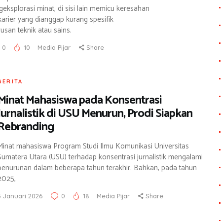
ksplorasi minat, di sisi lain memicu keresahan
arier yang dianggap kurang spesifik
usan teknik atau sains.
0
10
Media Pijar
Share
BERITA
Minat Mahasiswa pada Konsentrasi
Jurnalistik di USU Menurun, Prodi Siapkan
Rebranding
Minat mahasiswa Program Studi Ilmu Komunikasi Universitas
Sumatera Utara (USU) terhadap konsentrasi jurnalistik mengalami
penurunan dalam beberapa tahun terakhir. Bahkan, pada tahun
2025,
3 Januari 2026
0
18
Media Pijar
Share