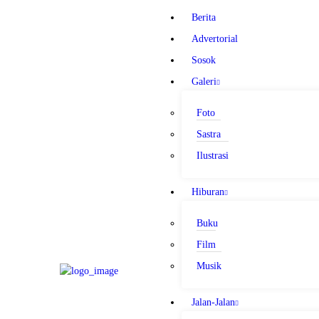
Berita
Advertorial
Sosok
Galeri
BERITA
Foto
ADVERTORIAL
Sastra
SOSOK
GALERI
Ilustrasi
HIBURAN
Hiburan
JALAN-JALAN
GAYA HIDUP
Buku
OLAHRAGA
Film
OPINI
Musik
Jalan-Jalan