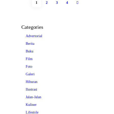
Navigasi pos
PAGE
1
PAGE
2
PAGE
3
>
PAGE
4
Categories
Advertorial
Berita
Buku
Film
Foto
Galeri
Hiburan
Ilustrasi
Jalan-Jalan
Kuliner
Lifestyle