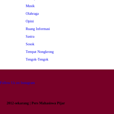
Musik
Olahraga
Opini
Ruang Informasi
Sastra
Sosok
Tempat Nongkrong
Tengok-Tengok
Follow Us on Instagram
2012-sekarang | Pers Mahasiswa Pijar