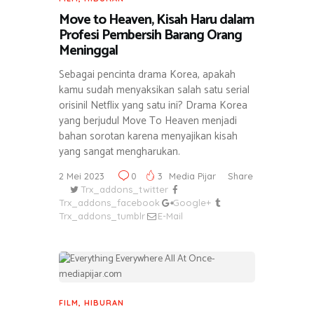
Move to Heaven, Kisah Haru dalam
Profesi Pembersih Barang Orang
Meninggal
Sebagai pencinta drama Korea, apakah
kamu sudah menyaksikan salah satu serial
orisinil Netflix yang satu ini? Drama Korea
yang berjudul Move To Heaven menjadi
bahan sorotan karena menyajikan kisah
yang sangat mengharukan.
2 Mei 2023
0
3
Media Pijar
Share
Trx_addons_twitter
Trx_addons_facebook
Google+
Trx_addons_tumblr
E-Mail
FILM
,
HIBURAN