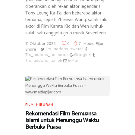
diperankan oleh rekan aktor legendaris,
Tony Leung Ka-Fai dan beberapa aktor
ternama, seperti Zhenwei Wang, salah satu
aktor di Film Karate Kid dan Wen Junhui-
salah satu anggota grup musik Seventeen.
11 Oktober 2025
0
7
Media Pijar
Share
Trx_addons_twitter
Trx_addons_facebook
Google+
Trx_addons_tumblr
E-Mail
FILM
,
HIBURAN
Rekomendasi Film Bernuansa
Islami untuk Menunggu Waktu
Berbuka Puasa