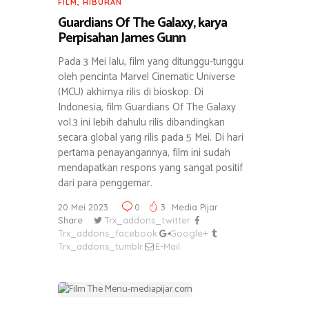
FILM
,
HIBURAN
Guardians Of The Galaxy, karya
Perpisahan James Gunn
Pada 3 Mei lalu, film yang ditunggu-tunggu
oleh pencinta Marvel Cinematic Universe
(MCU) akhirnya rilis di bioskop. Di
Indonesia, film Guardians Of The Galaxy
vol.3 ini lebih dahulu rilis dibandingkan
secara global yang rilis pada 5 Mei. Di hari
pertama penayangannya, film ini sudah
mendapatkan respons yang sangat positif
dari para penggemar.
20 Mei 2023
0
3
Media Pijar
Share
Trx_addons_twitter
Trx_addons_facebook
Google+
Trx_addons_tumblr
E-Mail