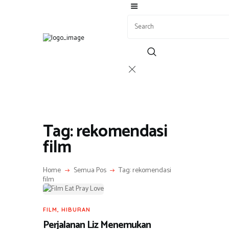
BERITA
ADVERTORIAL
SOSOK
GALERI
Tag: rekomendasi
HIBURAN
film
JALAN-JALAN
GAYA HIDUP
OLAHRAGA
Home
Semua Pos
Tag: rekomendasi
film
OPINI
FILM
,
HIBURAN
Perjalanan Liz Menemukan