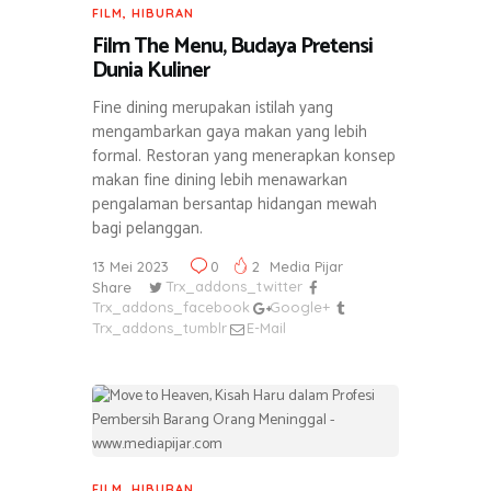
FILM
,
HIBURAN
Film The Menu, Budaya Pretensi
Dunia Kuliner
Fine dining merupakan istilah yang
mengambarkan gaya makan yang lebih
formal. Restoran yang menerapkan konsep
makan fine dining lebih menawarkan
pengalaman bersantap hidangan mewah
bagi pelanggan.
13 Mei 2023
0
2
Media Pijar
Share
Trx_addons_twitter
Trx_addons_facebook
Google+
Trx_addons_tumblr
E-Mail
FILM
,
HIBURAN