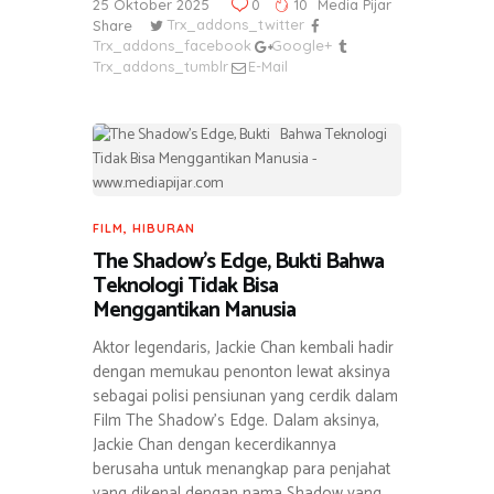
25 Oktober 2025
0
10
Media Pijar
Share
Trx_addons_twitter
Trx_addons_facebook
Google+
Trx_addons_tumblr
E-Mail
FILM
,
HIBURAN
The Shadow’s Edge, Bukti Bahwa
Teknologi Tidak Bisa
Menggantikan Manusia
Aktor legendaris, Jackie Chan kembali hadir
dengan memukau penonton lewat aksinya
sebagai polisi pensiunan yang cerdik dalam
Film The Shadow’s Edge. Dalam aksinya,
Jackie Chan dengan kecerdikannya
berusaha untuk menangkap para penjahat
yang dikenal dengan nama Shadow yang