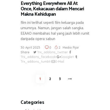
Everything Everywhere All At
Once, Kekacauan dalam Mencari
Makna Kehidupan
film ini terlihat seperti film keluarga pada
umumnya. Namun, jangan salah sangka.
EEAAO membahas hal yang jauh lebih rumit
daripada opera sabun
30 April 2023
0
2
Media Pijar
Share
Trx_addons_twitter
Trx_addons_facebook
Google+
Trx_addons_tumblr
E-Mail
Navigasi
PAGE
1
PAGE
2
>
PAGE
3
pos
Categories