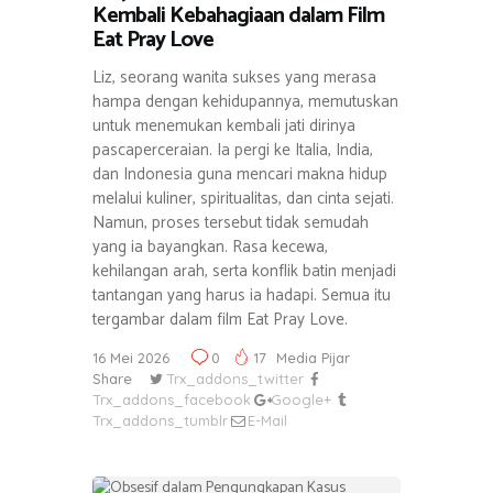
Kembali Kebahagiaan dalam Film
Eat Pray Love
Liz, seorang wanita sukses yang merasa
hampa dengan kehidupannya, memutuskan
untuk menemukan kembali jati dirinya
pascaperceraian. Ia pergi ke Italia, India,
dan Indonesia guna mencari makna hidup
melalui kuliner, spiritualitas, dan cinta sejati.
Namun, proses tersebut tidak semudah
yang ia bayangkan. Rasa kecewa,
kehilangan arah, serta konflik batin menjadi
tantangan yang harus ia hadapi. Semua itu
tergambar dalam film Eat Pray Love.
16 Mei 2026
0
17
Media Pijar
Share
Trx_addons_twitter
Trx_addons_facebook
Google+
Trx_addons_tumblr
E-Mail