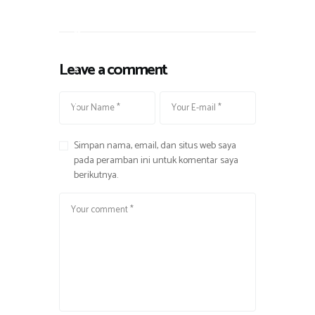
,
M
u
Leave a comment
s
i
k
Simpan nama, email, dan situs web saya
pada peramban ini untuk komentar saya
berikutnya.