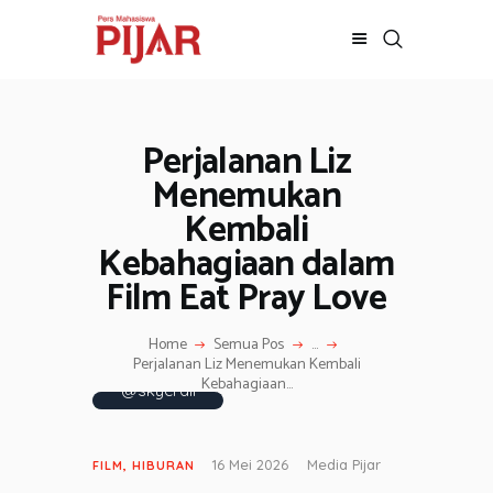
Perjalanan Liz
Menemukan
Kembali
Kebahagiaan dalam
Film Eat Pray Love
Home
Semua Pos
...
Sumber Foto:
Perjalanan Liz Menemukan Kembali
Pinterest
Kebahagiaan...
@skycraii
16 Mei 2026
Media Pijar
FILM
,
HIBURAN