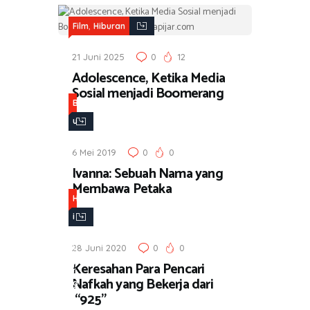
,
Film
Hiburan
21 Juni 2025
0
12
Adolescence, Ketika Media
Sosial menjadi Boomerang
B
u
k
6 Mei 2019
0
0
u
Ivanna: Sebuah Nama yang
,
Membawa Petaka
H
H
i
i
b
b
u
28 Juni 2020
0
0
u
Keresahan Para Pencari
r
r
Nafkah yang Bekerja dari
a
a
“925”
n
n