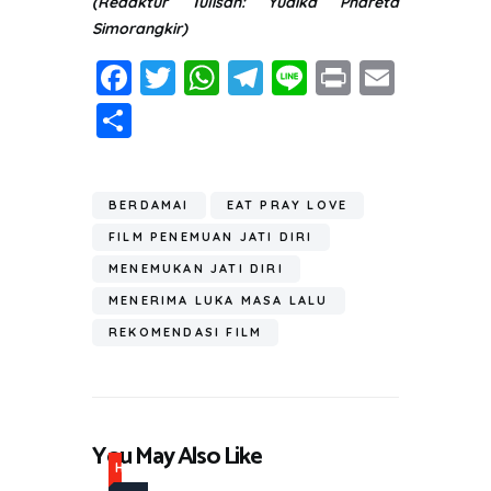
(Redaktur Tulisan: Yudika Phareta
Simorangkir)
Fa
T
W
T
Li
Pr
E
ce
wi
h
el
n
in
m
S
b
tt
at
e
e
t
ail
h
o
er
s
gr
ar
ok
A
a
BERDAMAI
EAT PRAY LOVE
e
p
m
FILM PENEMUAN JATI DIRI
p
MENEMUKAN JATI DIRI
MENERIMA LUKA MASA LALU
REKOMENDASI FILM
You May Also Like
H