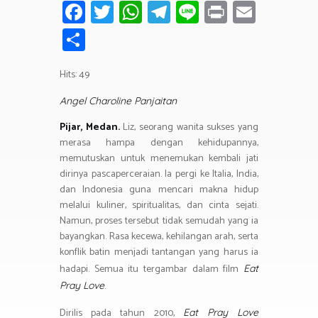
Fa
T
W
T
Li
Pr
E
ce
wi
h
el
n
in
m
S
b
tt
at
e
e
t
ail
h
o
er
s
gr
Hits: 49
ar
ok
A
a
e
Angel Charoline Panjaitan
p
m
Pijar, Medan.
Liz, seorang wanita sukses yang
p
merasa hampa dengan kehidupannya,
memutuskan untuk menemukan kembali jati
dirinya pascaperceraian. Ia pergi ke Italia, India,
dan Indonesia guna mencari makna hidup
melalui kuliner, spiritualitas, dan cinta sejati.
Namun, proses tersebut tidak semudah yang ia
bayangkan. Rasa kecewa, kehilangan arah, serta
konflik batin menjadi tantangan yang harus ia
hadapi. Semua itu tergambar dalam film
Eat
.
Pray Love
Dirilis pada tahun 2010,
Eat Pray Love