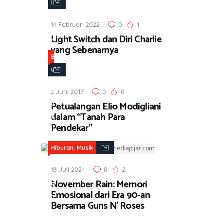
i
b
14 Februari 2022
0
1
u
Light Switch dan Diri Charlie
r
yang Sebenarnya
a
B
n
u
,
k
M
2 Juni 2017
0
0
u
Petualangan Elio Modigliani
u
,
dalam “Tanah Para
s
H
Pendekar”
i
i
k
b
,
Hiburan
Musik
u
18 Juli 2024
0
2
r
November Rain: Memori
a
Emosional dari Era 90-an
n
Bersama Guns N’ Roses