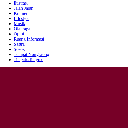
Ilustrasi
Jalan-Jalan
Kuliner
Lifestyle
Musik
Olahraga
Opini
Ruang Informasi
Sastra
Sosok
Tempat Nongkrong
Tengok-Tengok