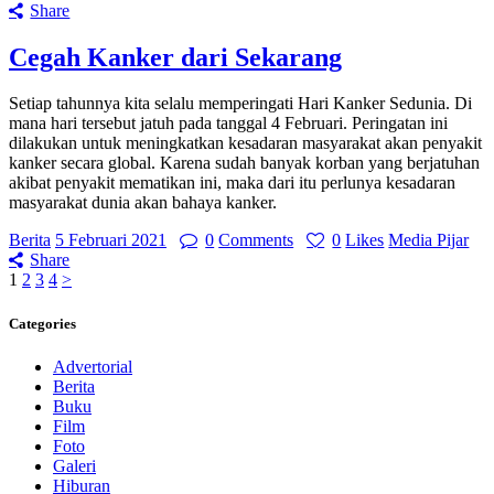
Share
Cegah Kanker dari Sekarang
Setiap tahunnya kita selalu memperingati Hari Kanker Sedunia. Di
mana hari tersebut jatuh pada tanggal 4 Februari. Peringatan ini
dilakukan untuk meningkatkan kesadaran masyarakat akan penyakit
kanker secara global. Karena sudah banyak korban yang berjatuhan
akibat penyakit mematikan ini, maka dari itu perlunya kesadaran
masyarakat dunia akan bahaya kanker.
Berita
5 Februari 2021
0
Comments
0
Likes
Media Pijar
Share
Navigasi
Page
Page
Page
Page
1
2
3
4
>
pos
Categories
Advertorial
Berita
Buku
Film
Foto
Galeri
Hiburan