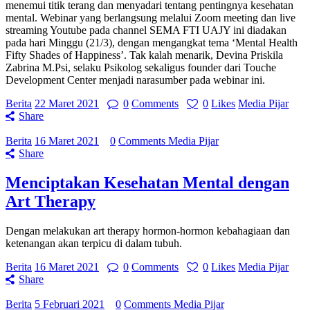
menemui titik terang dan menyadari tentang pentingnya kesehatan
mental. Webinar yang berlangsung melalui Zoom meeting dan live
streaming Youtube pada channel SEMA FTI UAJY ini diadakan
pada hari Minggu (21/3), dengan mengangkat tema ‘Mental Health
Fifty Shades of Happiness’. Tak kalah menarik, Devina Priskila
Zabrina M.Psi, selaku Psikolog sekaligus founder dari Touche
Development Center menjadi narasumber pada webinar ini.
Berita
22 Maret 2021
0
Comments
0
Likes
Media Pijar
Share
Berita
16 Maret 2021
0
Comments
Media Pijar
Share
Menciptakan Kesehatan Mental dengan
Art Therapy
Dengan melakukan art therapy hormon-hormon kebahagiaan dan
ketenangan akan terpicu di dalam tubuh.
Berita
16 Maret 2021
0
Comments
0
Likes
Media Pijar
Share
Berita
5 Februari 2021
0
Comments
Media Pijar