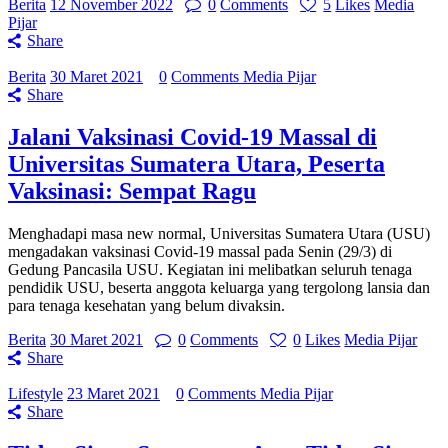
Berita
12 November 2022
0
Comments
5
Likes
Media
Pijar
Share
Berita
30 Maret 2021
0
Comments
Media Pijar
Share
Jalani Vaksinasi Covid-19 Massal di
Universitas Sumatera Utara, Peserta
Vaksinasi: Sempat Ragu
Menghadapi masa new normal, Universitas Sumatera Utara (USU)
mengadakan vaksinasi Covid-19 massal pada Senin (29/3) di
Gedung Pancasila USU. Kegiatan ini melibatkan seluruh tenaga
pendidik USU, beserta anggota keluarga yang tergolong lansia dan
para tenaga kesehatan yang belum divaksin.
Berita
30 Maret 2021
0
Comments
0
Likes
Media Pijar
Share
Lifestyle
23 Maret 2021
0
Comments
Media Pijar
Share