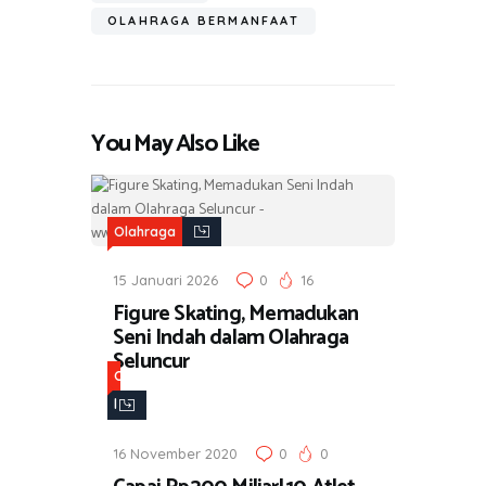
OLAHRAGA BERMANFAAT
You May Also Like
Olahraga
15 Januari 2026
0
16
Figure Skating, Memadukan
Seni Indah dalam Olahraga
Seluncur
O
l
a
16 November 2020
0
0
h