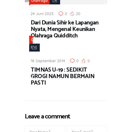
Olahraga
24 Juni 2025
0
20
Dari Dunia Sihir ke Lapangan
Nyata, Mengenal Keunikan
Olahraga Quidditch
O
l
a
18 September 2014
0
0
h
TIMNAS U-19 : SEDIKIT
r
GROGI NAMUN BERMAIN
a
PASTI
g
a
Leave a comment