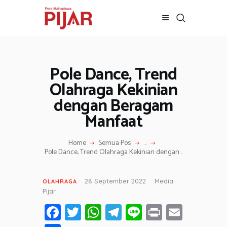
Pole Dance, Trend
BERITA
ADVERTORIAL
Olahraga Kekinian
SOSOK
dengan Beragam
GALERI
Manfaat
HIBURAN
JALAN-JALAN
Home
Semua Pos
...
Pole Dance, Trend Olahraga Kekinian dengan...
GAYA HIDUP
OLAHRAGA
28 September 2022
Media
OLAHRAGA
OPINI
Pijar
Fa
T
W
T
Li
Pr
E