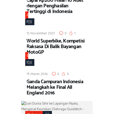
Capai Rp200 Miliar! 10 Atlet
r
dengan Penghasilan
a
Tertinggi di Indonesia
g
O
a
l
a
12 November 2021
0
1
h
World Superbike, Kompetisi
r
Raksasa Di Balik Bayangan
a
MotoGP
g
O
a
l
a
13 Maret 2016
0
0
h
Ganda Campuran Indonesia
r
Melangkah ke Final All
a
England 2016
g
a