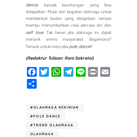
, banyak keuntungan yang bisa
dance
didapatkan. Mulai dari kegiatan olahraga untuk
membentuk badan yang diinginkan sampai
mampu menumbuhkan rasa percaya diri dan
. Tak heran jika olahraga ini dapat
self love
menarik animo masyarakat. Bagaimana?
Tertarik untuk mencoba
?
pole dance
(Redaktur Tulisan: Rani Sakraloi)
Fa
T
W
T
Li
Pr
E
ce
wi
h
el
n
in
m
S
b
tt
at
e
e
t
ail
h
o
er
s
gr
ar
ok
A
a
#OLAHRAGA KEKINIAN
e
p
m
#POLE DANCE
p
#TREND OLAHRAGA
OLAHRAGA