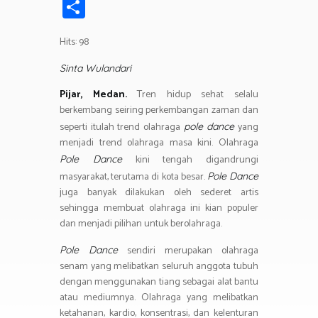
ce
wi
h
el
n
in
m
S
b
tt
at
e
e
t
ail
h
o
er
s
gr
Hits: 98
ar
ok
A
a
e
Sinta Wulandari
p
m
Pijar, Medan.
Tren hidup sehat selalu
p
berkembang seiring perkembangan zaman dan
seperti itulah trend olahraga
yang
pole dance
menjadi trend olahraga masa kini. Olahraga
kini tengah digandrungi
Pole Dance
masyarakat, terutama di kota besar.
Pole Dance
juga banyak dilakukan oleh sederet artis
sehingga membuat olahraga ini kian populer
dan menjadi pilihan untuk berolahraga.
sendiri merupakan olahraga
Pole Dance
senam yang melibatkan seluruh anggota tubuh
dengan menggunakan tiang sebagai alat bantu
atau mediumnya. Olahraga yang melibatkan
ketahanan, kardio, konsentrasi, dan kelenturan