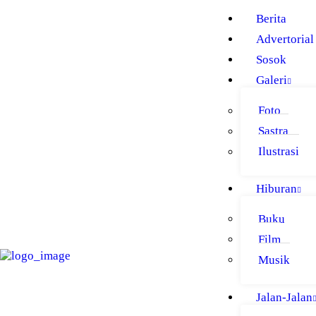
BERITA
Berita
ADVERTORIAL
Advertorial
Sosok
SOSOK
Galeri
GALERI
Foto
HIBURAN
Sastra
JALAN-JALAN
Ilustrasi
GAYA HIDUP
Hiburan
OLAHRAGA
Buku
OPINI
Film
Musik
Jalan-Jalan