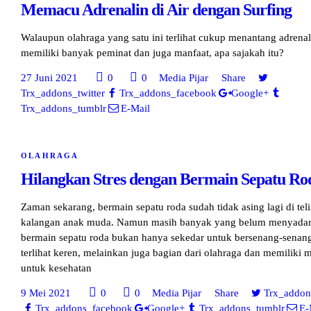
Memacu Adrenalin di Air dengan Surfing
Walaupun olahraga yang satu ini terlihat cukup menantang adrenali
memiliki banyak peminat dan juga manfaat, apa sajakah itu?
27 Juni 2021
0
0
Media Pijar
Share
Trx_addons_twitter
Trx_addons_facebook
Google+
Trx_addons_tumblr
E-Mail
OLAHRAGA
Hilangkan Stres dengan Bermain Sepatu Ro
Zaman sekarang, bermain sepatu roda sudah tidak asing lagi di tel
kalangan anak muda. Namun masih banyak yang belum menyadar
bermain sepatu roda bukan hanya sekedar untuk bersenang-senan
terlihat keren, melainkan juga bagian dari olahraga dan memiliki 
untuk kesehatan
9 Mei 2021
0
0
Media Pijar
Share
Trx_addons
Trx_addons_facebook
Google+
Trx_addons_tumblr
E-