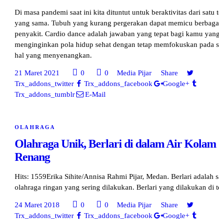
Di masa pandemi saat ini kita dituntut untuk beraktivitas dari satu
yang sama. Tubuh yang kurang pergerakan dapat memicu berbaga
penyakit. Cardio dance adalah jawaban yang tepat bagi kamu yan
menginginkan pola hidup sehat dengan tetap memfokuskan pada s
hal yang menyenangkan.
21 Maret 2021
0
0
Media Pijar
Share
Trx_addons_twitter
Trx_addons_facebook
Google+
Trx_addons_tumblr
E-Mail
OLAHRAGA
Olahraga Unik, Berlari di dalam Air Kolam
Renang
Hits: 1559Erika Sihite/Annisa Rahmi Pijar, Medan. Berlari adalah s
olahraga ringan yang sering dilakukan. Berlari yang dilakukan di
24 Maret 2018
0
0
Media Pijar
Share
Trx_addons_twitter
Trx_addons_facebook
Google+