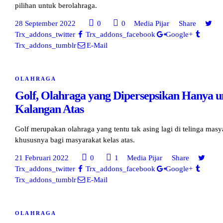
pilihan untuk berolahraga.
28 September 2022
0
0
Media Pijar
Share
Trx_addons_twitter
Trx_addons_facebook
Google+
Trx_addons_tumblr
E-Mail
OLAHRAGA
Golf, Olahraga yang Dipersepsikan Hanya u
Kalangan Atas
Golf merupakan olahraga yang tentu tak asing lagi di telinga masy
khususnya bagi masyarakat kelas atas.
21 Februari 2022
0
1
Media Pijar
Share
Trx_addons_twitter
Trx_addons_facebook
Google+
Trx_addons_tumblr
E-Mail
OLAHRAGA