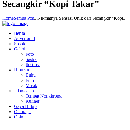
Secangkir “Kopi Takar”
Home
Semua Pos
...
Nikmatnya Sensasi Unik dari Secangkir “Kopi...
Berita
Advertorial
Sosok
Galeri
Foto
Sastra
Ilustrasi
Hiburan
Buku
Film
Musik
Jalan-Jalan
Tempat Nongkrong
Kuliner
Gaya Hidup
Olahraga
Opini