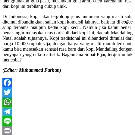
menggunakan gula pasir, melainkan gula aren. Oleh karena itu, rasa
dari kopi ini terbilang cukup unik.
Di Indonesia, kopi takar tergolong jenis minuman yang masih sulit
ditemui dibandingkan sajian kopi komersil lainnya, baik itu di
coffee
shop
ternama maupun kedai kopi kecil. Namun jika kamu benar-
benar ingin merasakan rasa orisinil dari kopi ini, daerah Mandailing
Natal adalah tujuannya. Kopi tradisional ini dibanderol dimulai dari
harga 10.000 rupiah saja, dengan harga yang relatif murah tersebut,
kamu bisa merasakan sensasi rasa baru dari kopi Mandailing dengan
penyajian yang cukup artistik. Bagaimana Sobat Pijar, tergiur untuk
mencoba?
(Editor: Muhammad Farhan)
Facebook
Twitter
WhatsApp
Telegram
Line