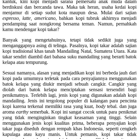
kantuk, kini kopi menjadi sarana pemersatu anak muda dalam
berdiskusi dan bercanda tawa. Maka tak heran, usaha kedai kopi
menjamur di setiap sudut kota maupun desa. Mulai dari sajian
espresso, latte, americano
, bahkan kopi tubruk akhirnya menjadi
pendamping saat nongkrong bersama teman. Namun, pernahkah
kamu mendengar kopi takar?
Banyak yang mengetahuinya, tetapi tidak sedikit juga yang
menganggapnya asing di telinga. Pasalnya, kopi takar adalah sajian
kopi tradisional khas tanah Mandailing Natal, Sumatera Utara. Kata
takar sendiri diambil dari bahasa suku mandailing yang berarti batok
kelapa atau tempurung.
Sesuai namanya, alasan yang menjadikan kopi ini berbeda jauh dari
kopi pada umumnya terletak pada cara penyajiannya menggunakan
batok kelapa yang diukir menjadi sebuah cangkir. Cangkir yang
diolah dari batok kelapa menciptakan sensasi tersendiri bagi
penikmatnya. Terlebih lagi, jenis kopi yang digunakan adalah kopi
mandailing. Jenis ini tergolong populer di kalangan para pencinta
kopi karena terkenal memiliki rasa yang kuat,
body
tebal. dan juga
aroma
earthy
semerbak. Kopi ini sangat cocok untuk para penikmat
yang tidak menginginkan tingkat keasaman yang tinggi. Selain
menggunakan jenis kopi kualitas prima, beberapa penyajian kopi
takar juga diseduh dengan rempah khas Indonesia, seperti cengkeh
kapulaga atau kayu manis. Untuk pemanis, kopi takar tidak