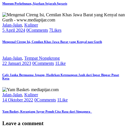
Museum Perkebunan, Ajarkan Sejarah Agraris
Jalan-Jalan
,
Kuliner
5 April 2024
0
Comments
7
Likes
Mengenal Cireng Isi, Cemilan Khas Jawa Barat yang Kenyal nan Gurih
Jalan-Jalan
,
Tempat Nongkrong
22 Januari 2023
0
Comments
1
Like
Cafe Janka Bernuansa Jepang, Hadirkan Ketenangan Jauh dari Ingar Bingar Pusat
Kota
Jalan-Jalan
,
Kuliner
14 Oktober 2022
0
Comments
1
Like
Yam Basket, Keranjang Sayur Penuh Cita Rasa dari Singapura
Leave a comment