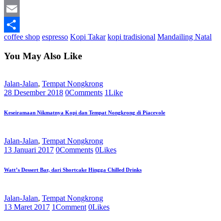
Print
Email
coffee shop
espresso
Kopi Takar
kopi tradisional
Mandailing Natal
Share
You May Also Like
Jalan-Jalan
,
Tempat Nongkrong
28 Desember 2018
0
Comments
1
Like
Keseiramaan Nikmatnya Kopi dan Tempat Nongkrong di Piacevole
Jalan-Jalan
,
Tempat Nongkrong
13 Januari 2017
0
Comments
0
Likes
Watt’s Dessert Bar, dari Shortcake Hingga Chilled Drinks
Jalan-Jalan
,
Tempat Nongkrong
13 Maret 2017
1
Comment
0
Likes