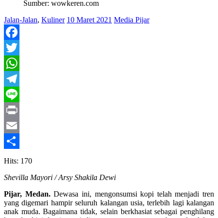
Sumber: wowkeren.com
Jalan-Jalan
,
Kuliner
10 Maret 2021
Media Pijar
Facebook
Twitter
WhatsApp
Telegram
Line
Print
Email
Share
Hits: 170
Shevilla Mayori / Arsy Shakila Dewi
Pijar, Medan.
Dewasa ini, mengonsumsi kopi telah menjadi tren
yang digemari hampir seluruh kalangan usia, terlebih lagi kalangan
anak muda. Bagaimana tidak, selain berkhasiat sebagai penghilang