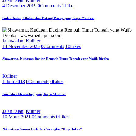
Jalan-Jalan
,
Kuliner
4 Desember 2019
0
Comments
1
Like
Gulai Umbut, Olahan dari Batang Pisang yang Kaya Manfaat
Jalan-Jalan
,
Kuliner
14 November 2025
0
Comments
10
Likes
Shawarma, Kudapan Daging Rempah Timur Tengah yang Wajib Dicoba
Kuliner
1 Juni 2018
0
Comments
0
Likes
Kue Khas Mandailing yang Kaya Manfaat
Jalan-Jalan
,
Kuliner
10 Maret 2021
0
Comments
0
Likes
Nikmatnya Sensasi Unik dari Secangkir “Kopi Takar”