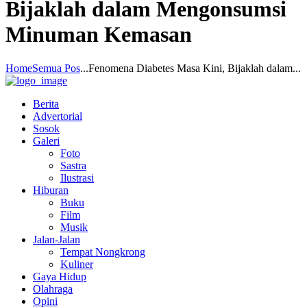
Bijaklah dalam Mengonsumsi
Minuman Kemasan
Home
Semua Pos
...
Fenomena Diabetes Masa Kini, Bijaklah dalam...
Berita
Advertorial
Sosok
Galeri
Foto
Sastra
Ilustrasi
Hiburan
Buku
Film
Musik
Jalan-Jalan
Tempat Nongkrong
Kuliner
Gaya Hidup
Olahraga
Opini