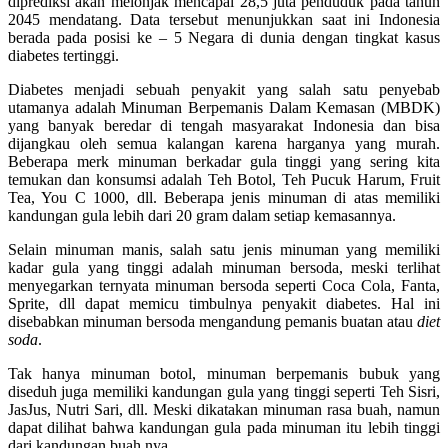
diprediksi akan melonjak mencapai 28,5 juta penduduk pada tahun
2045 mendatang. Data tersebut menunjukkan saat ini Indonesia
berada pada posisi ke – 5 Negara di dunia dengan tingkat kasus
diabetes tertinggi.
Diabetes menjadi sebuah penyakit yang salah satu penyebab
utamanya adalah Minuman Berpemanis Dalam Kemasan (MBDK)
yang banyak beredar di tengah masyarakat Indonesia dan bisa
dijangkau oleh semua kalangan karena harganya yang murah.
Beberapa merk minuman berkadar gula tinggi yang sering kita
temukan dan konsumsi adalah Teh Botol, Teh Pucuk Harum, Fruit
Tea, You C 1000, dll. Beberapa jenis minuman di atas memiliki
kandungan gula lebih dari 20 gram dalam setiap kemasannya.
Selain minuman manis, salah satu jenis minuman yang memiliki
kadar gula yang tinggi adalah minuman bersoda, meski terlihat
menyegarkan ternyata minuman bersoda seperti Coca Cola, Fanta,
Sprite, dll dapat memicu timbulnya penyakit diabetes. Hal ini
disebabkan minuman bersoda mengandung pemanis buatan atau
diet
soda
.
Tak hanya minuman botol, minuman berpemanis bubuk yang
diseduh juga memiliki kandungan gula yang tinggi seperti Teh Sisri,
JasJus, Nutri Sari, dll. Meski dikatakan minuman rasa buah, namun
dapat dilihat bahwa kandungan gula pada minuman itu lebih tinggi
dari kandungan buah nya.