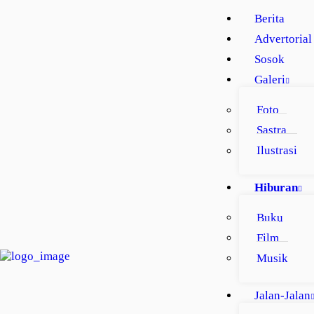
BERITA
Berita
ADVERTORIAL
Advertorial
Sosok
SOSOK
Galeri
GALERI
Foto
HIBURAN
Sastra
JALAN-JALAN
Ilustrasi
GAYA HIDUP
Hiburan
OLAHRAGA
Buku
OPINI
Film
F
o
Musik
t
o
Jalan-Jalan
g
r