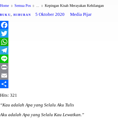
i
Home
Semua Pos
...
Kepingan Kisah Merayakan Kehilangan
5 Oktober 2020
Media Pijar
BUKU
,
HIBURAN
F
a
T
c
w
W
e
i
h
T
b
t
a
e
L
o
t
t
l
i
P
o
e
s
e
n
r
E
k
r
A
g
e
i
m
S
Hits: 321
p
r
n
a
h
“Kau adalah Apa yang Selalu Aku Tulis
p
a
t
i
a
Aku adalah Apa yang Selalu Kau Lewatkan.”
m
l
r