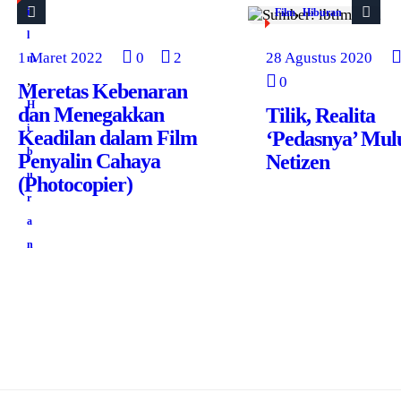
,
i
Film
Hiburan
l
1 Maret 2022
0
2
28 Agustus 2020
m
,
0
Meretas Kebenaran
H
dan Menegakkan
Tilik, Realita
i
Keadilan dalam Film
‘Pedasnya’ Mul
b
Penyalin Cahaya
Netizen
u
(Photocopier)
r
a
n