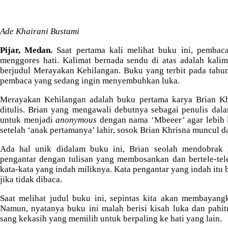
e
Ade Khairani Bustami
Pijar, Medan.
Saat pertama kali melihat buku ini, pemba
menggores hati. Kalimat bernada sendu di atas adalah kalim
berjudul Merayakan Kehilangan. Buku yang terbit pada tahun
pembaca yang sedang ingin menyembuhkan luka.
Merayakan Kehilangan adalah buku pertama karya Brian Khr
ditulis. Brian yang mengawali debutnya sebagai penulis dal
untuk menjadi
anonymous
dengan nama ‘Mbeeer’ agar lebih 
setelah ‘anak pertamanya’ lahir, sosok Brian Khrisna muncul d
Ada hal unik didalam buku ini, Brian seolah mendobrak 
pengantar dengan tulisan yang membosankan dan bertele-te
kata-kata yang indah miliknya. Kata pengantar yang indah itu 
jika tidak dibaca.
Saat melihat judul buku ini, sepintas kita akan membayang
Namun, nyatanya buku ini malah berisi kisah luka dan pahit
sang kekasih yang memilih untuk berpaling ke hati yang lain.