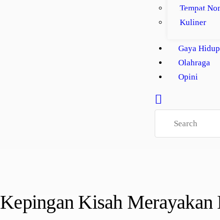
a
Tempat No
f
Kuliner
e
r
:
Gaya Hidup
A
Olahraga
d
e
Opini
K
h
a
i
r
a
n
i
B
u
s
t
Kepingan Kisah Merayakan 
a
m