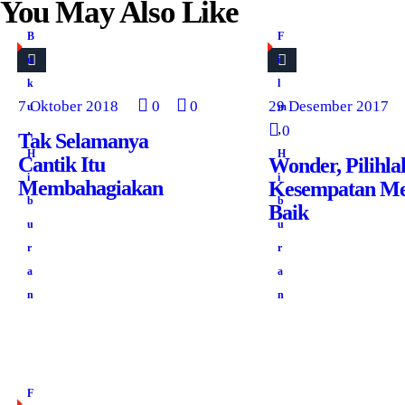
You May Also Like
B
F
u
i
k
l
7 Oktober 2018
0
0
29 Desember 2017
u
m
,
,
0
Tak Selamanya
H
H
Cantik Itu
Wonder, Pilihla
i
i
Membahagiakan
Kesempatan Me
b
b
Baik
u
u
r
r
a
a
n
n
F