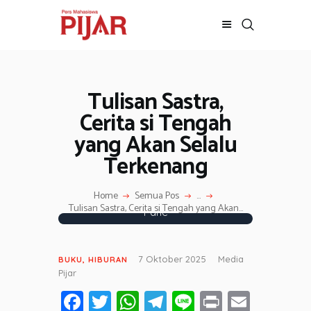
Tulisan Sastra,
BERITA
ADVERTORIAL
Cerita si Tengah
SOSOK
yang Akan Selalu
GALERI
Terkenang
HIBURAN
JALAN-JALAN
Home
Semua Pos
...
Fotografer: Shafna Jonanda Soefit
Tulisan Sastra, Cerita si Tengah yang Akan...
Pane
GAYA HIDUP
OLAHRAGA
OPINI
7 Oktober 2025
Media
BUKU
,
HIBURAN
Pijar
Fa
T
W
T
Li
Pr
E