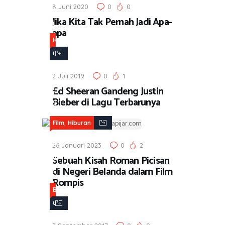
8 Juni 2020
0
0
s
u
Jika Kita Tak Pernah Jadi Apa-
,
i
apa
k
H
H
i
i
b
b
u
2 Juli 2019
0
1
u
Ed Sheeran Gandeng Justin
r
r
Bieber di Lagu Terbarunya
a
a
n
n
,
Film
Hiburan
,
M
26 Januari 2023
0
2
Sebuah Kisah Roman Picisan
u
di Negeri Belanda dalam Film
s
Rompis
i
B
k
u
k