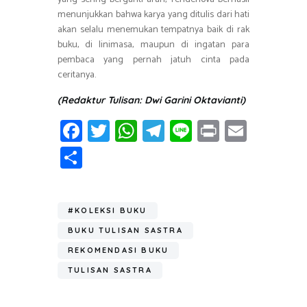
menunjukkan bahwa karya yang ditulis dari hati
akan selalu menemukan tempatnya baik di rak
buku, di linimasa, maupun di ingatan para
pembaca yang pernah jatuh cinta pada
ceritanya.
(Redaktur Tulisan: Dwi Garini Oktavianti)
Fa
T
W
T
Li
Pr
E
ce
wi
h
el
n
in
m
S
b
tt
at
e
e
t
ail
h
o
er
s
gr
ar
ok
A
a
#KOLEKSI BUKU
e
p
m
BUKU TULISAN SASTRA
p
REKOMENDASI BUKU
TULISAN SASTRA