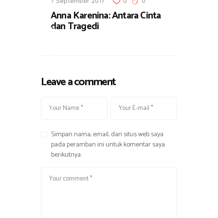
7 September 2017
0
0
u
Anna Karenina: Antara Cinta
,
dan Tragedi
H
i
b
u
Leave a comment
r
a
n
Simpan nama, email, dan situs web saya
pada peramban ini untuk komentar saya
berikutnya.