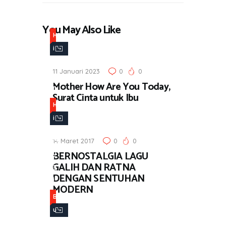
You May Also Like
H
i
b
11 Januari 2023
0
0
u
Mother How Are You Today,
r
Surat Cinta untuk Ibu
a
H
n
i
,
b
M
14 Maret 2017
0
0
u
BERNOSTALGIA LAGU
u
r
GALIH DAN RATNA
s
a
DENGAN SENTUHAN
i
n
MODERN
k
,
B
M
u
u
k