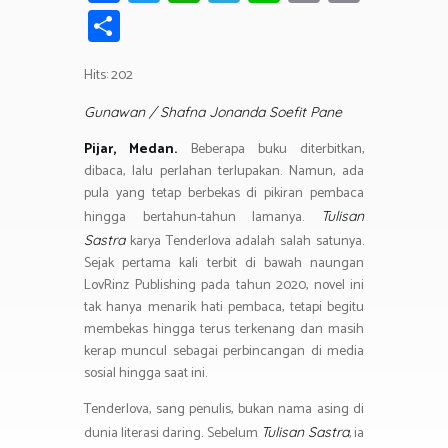
ce
wi
h
el
n
in
m
S
b
tt
at
e
e
t
ail
h
o
er
s
gr
Hits: 202
ar
ok
A
a
e
Gunawan / Shafna Jonanda Soefit Pane
p
m
Pijar, Medan.
Beberapa buku diterbitkan,
p
dibaca, lalu perlahan terlupakan. Namun, ada
pula yang tetap berbekas di pikiran pembaca
hingga bertahun-tahun lamanya.
Tulisan
karya Tenderlova adalah salah satunya.
Sastra
Sejak pertama kali terbit di bawah naungan
LovRinz Publishing pada tahun 2020, novel ini
tak hanya menarik hati pembaca, tetapi begitu
membekas hingga terus terkenang dan masih
kerap muncul sebagai perbincangan di media
sosial hingga saat ini.
Tenderlova, sang penulis, bukan nama asing di
dunia literasi daring. Sebelum
, ia
Tulisan Sastra