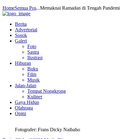
Home
Semua Pos
...
Memaknai Ramadan di Tengah Pandemi
Berita
Advertorial
Sosok
Galeri
Foto
Sastra
Ilustrasi
Hiburan
Buku
Film
Musik
Jalan-Jalan
Tempat Nongkrong
Kuliner
Gaya Hidup
Olahraga
Opini
Fotografer: Frans Dicky Naibaho