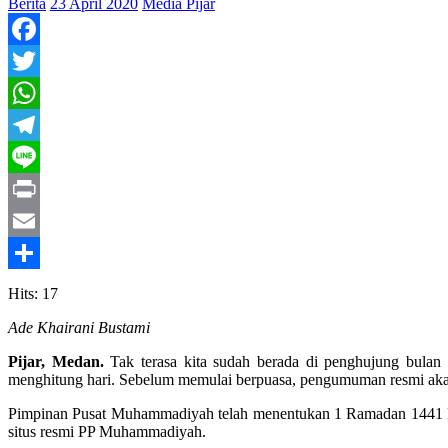
Berita
23 April 2020
Media Pijar
Facebook
Twitter
WhatsApp
Telegram
Line
Print
Email
Share
Hits: 17
Ade Khairani Bustami
Pijar, Medan.
Tak terasa kita sudah berada di penghujung bulan
menghitung hari. Sebelum memulai berpuasa, pengumuman resmi akan
Pimpinan Pusat Muhammadiyah telah menentukan 1 Ramadan 1441 H
situs resmi PP Muhammadiyah.