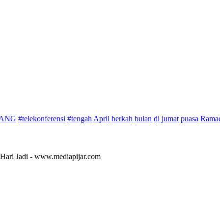
DANG
#telekonferensi
#tengah
April
berkah
bulan
di
jumat
puasa
Rama