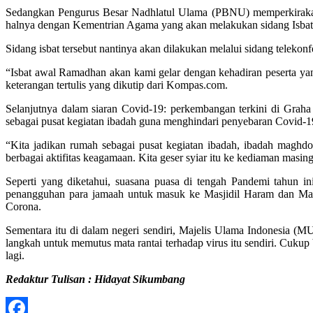
Sedangkan Pengurus Besar Nadhlatul Ulama (PBNU) memperkirakan
halnya dengan Kementrian Agama yang akan melakukan sidang Isbat 
Sidang isbat tersebut nantinya akan dilakukan melalui sidang telek
“Isbat awal Ramadhan akan kami gelar dengan kehadiran peserta ya
keterangan tertulis yang dikutip dari Kompas.com.
Selanjutnya dalam siaran Covid-19: perkembangan terkini di Gra
sebagai pusat kegiatan ibadah guna menghindari penyebaran Covid-1
“Kita jadikan rumah sebagai pusat kegiatan ibadah, ibadah maghdo
berbagai aktifitas keagamaan. Kita geser syiar itu ke kediaman masin
Seperti yang diketahui, suasana puasa di tengah Pandemi tahun i
penangguhan para jamaah untuk masuk ke Masjidil Haram dan Masj
Corona.
Sementara itu di dalam negeri sendiri, Majelis Ulama Indonesia (M
langkah untuk memutus mata rantai terhadap virus itu sendiri. Cukup
lagi.
Redaktur Tulisan : Hidayat Sikumbang