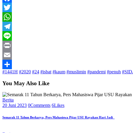
Facebook
Twitter
WhatsApp
Telegram
Line
Print
Email
#1441H
#2020
#24
#isbat
#kaum
#muslimin
#pandemi
#penuh
#SI
Share
You May Also Like
Berita
20 Juni 2023
0
Comments
6
Likes
Semarak 11 Tahun Berkarya, Pers Mahasiswa Pijar USU Rayakan Hari Jadi