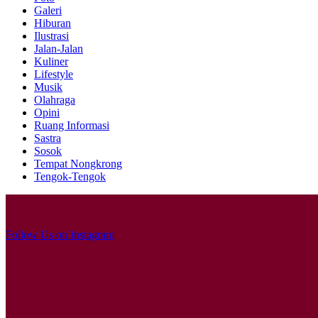
Galeri
Hiburan
Ilustrasi
Jalan-Jalan
Kuliner
Lifestyle
Musik
Olahraga
Opini
Ruang Informasi
Sastra
Sosok
Tempat Nongkrong
Tengok-Tengok
Follow Us on Instagram