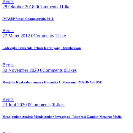
Berita
28 Oktober 2018
0
Comments
1
Like
IMASEP Futsal Championship 2018
Berita
27 Maret 2012
0
Comments
1
Like
Lodewijk: Tidak Ada Peluru Karet yang Ditembakkan
Berita
30 November 2020
0
Comments
0
Likes
Menjalin Keakraban antara Himanika UB bersama IMAJINASI USU
Berita
23 Juni 2020
0
Comments
0
Likes
Menajamkan Analisis Mendalamkan Investigasi: Restorasi Gambut Menurut Media