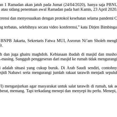
 1 Ramadan akan jatuh pada Jumat (24/04/2020), hanya saja PBNU m
atau sidang penentuan awal Ramadan pada hari Kamis, 23 April 2020
onferensi dan menyesuaikan dengan protokol kesehatan selama pandemi 
ng terbatas, selebihnya secara video konferensi,” kata Dirjen Bimbi
ha BNPB Jakarta, Sekretaris Fatwa MUI, Asrorun Ni’am Sholeh men
9.
h dan juga ghairu maghdoh. Kebiasaan ibadah di masjid dan mushola
g-masing. Sungguh penggeseran dari masjid ke rumah tidak mengurangi s
ni adalah situasi yang cukup buruk. Di Arab Saudi sendiri, contohn
idi Nabawi serta mengurangi jumlah rakaat tarawih menjadi sepulu
UI) menganjurkan agar masyarakat untuk salat tarawih di rumah, tak 
 berat, memang. Tapi terkadang menepi dan menyepi itu perlu. Menepi, a