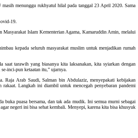
asih menunggu rukhyatul hilal pada tanggal 23 April 2020. Sama
.
Covid-19.
ngan Masyarakat Islam Kementerian Agama, Kamaruddin Amin, melalui
ghimbau kepada seluruh masyarakat muslim untuk menjadikan rumah
 saat tarawih yang biasanya kita laksanakan, kita syiarkan dengan
e-inci-pun ketaatan itu,” ujarnya.
ya. Raja Arab Saudi, Salman bin Abdulaziz, menyepakati kebijakan
h rakaat. Langkah ini diambil untuk mencegah penyebaran pandemi
ada buka puasa bersama, dan tak ada mudik. Ini semua murni sebagai
gar negeri ini bisa sehat kembali. Menyepi, karena kita bisa khusyuk