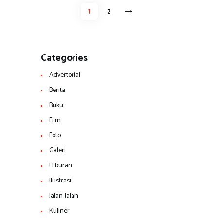
Navigasi
PAGE
1
>
PAGE
2
pos
Categories
Advertorial
Berita
Buku
Film
Foto
Galeri
Hiburan
Ilustrasi
Jalan-Jalan
Kuliner