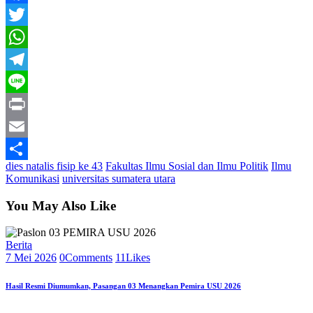
Facebook
Twitter
WhatsApp
Telegram
Line
Print
Email
dies natalis fisip ke 43
Fakultas Ilmu Sosial dan Ilmu Politik
Ilmu
Share
Komunikasi
universitas sumatera utara
You May Also Like
Berita
7 Mei 2026
0
Comments
11
Likes
Hasil Resmi Diumumkan, Pasangan 03 Menangkan Pemira USU 2026