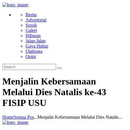
Berita
Advertorial
Sosok
Galeri
Hiburan
Jalan-Jalan
Gaya Hidup
Olahraga
Opini
Menjalin Kebersamaan
Melalui Dies Natalis ke-43
FISIP USU
Home
Semua Pos
...
Menjalin Kebersamaan Melalui Dies Natalis...