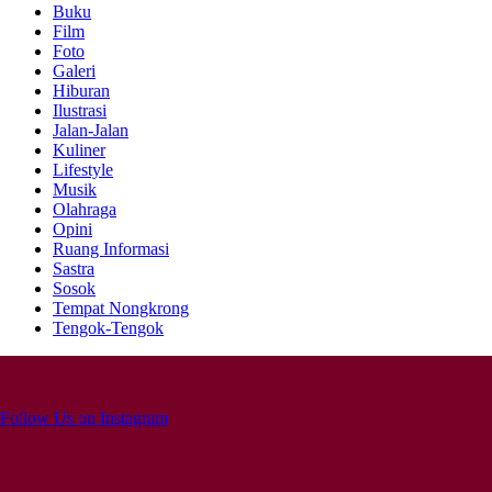
Buku
Film
Foto
Galeri
Hiburan
Ilustrasi
Jalan-Jalan
Kuliner
Lifestyle
Musik
Olahraga
Opini
Ruang Informasi
Sastra
Sosok
Tempat Nongkrong
Tengok-Tengok
Follow Us on Instagram