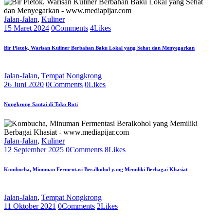
Jalan-Jalan
,
Kuliner
15 Maret 2024
0
Comments
4
Likes
Bir Pletok, Warisan Kuliner Berbahan Baku Lokal yang Sehat dan Menyegarkan
Jalan-Jalan
,
Tempat Nongkrong
26 Juni 2020
0
Comments
0
Likes
Nongkrong Santai di Toko Roti
Jalan-Jalan
,
Kuliner
12 September 2025
0
Comments
8
Likes
Kombucha, Minuman Fermentasi Beralkohol yang Memiliki Berbagai Khasiat
Jalan-Jalan
,
Tempat Nongkrong
11 Oktober 2021
0
Comments
2
Likes