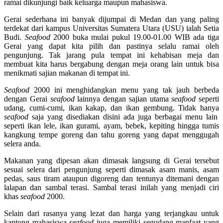
ramai dikunjungi baik keluarga maupun mahasiswa.
Gerai sederhana ini banyak dijumpai di Medan dan yang paling
terdekat dari kampus Universitas Sumatera Utara (USU) ialah Setia
Budi.
Seafood
2000 buka mulai pukul 19.00-01.00 WIB ada tiga
Gerai yang dapat kita pilih dan pastinya selalu ramai oleh
pengunjung. Tak jarang pula tempat ini kehabisan meja dan
membuat kita harus bergabung dengan meja orang lain untuk bisa
menikmati sajian makanan di tempat ini.
Seafood
2000 ini menghidangkan menu yang tak jauh berbeda
dengan Gerai
seafood
lainnya dengan sajian utama
seafood
seperti
udang, cumi-cumi, ikan kakap, dan ikan gembung. Tidak hanya
seafood
saja yang disediakan disini ada juga berbagai menu lain
seperti ikan lele, ikan gurami, ayam, bebek, kepiting hingga tumis
kangkung tempe goreng dan tahu goreng yang dapat menggugah
selera anda.
Makanan yang dipesan akan dimasak langsung di Gerai tersebut
sesuai selera dari pengunjung seperti dimasak asam manis, asam
pedas, saus tiram ataupun digoreng dan tentunya ditemani dengan
lalapan dan sambal terasi. Sambal terasi inilah yang menjadi ciri
khas
seafood
2000.
Selain dari rasanya yang lezat dan harga yang terjangkau untuk
kantong mahasiswa
seafood
juga memiliki segudang manfaat yang