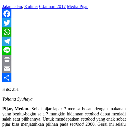
Jalan-Jalan
,
Kuliner
6 Januari 2017
Media Pijar
Facebook
Twitter
WhatsApp
Telegram
Line
Print
Email
Share
Hits: 251
Yohana Syuhaya
Pijar, Medan.
Sobat pijar lapar ? merasa bosan dengan makanan
yang begitu-begitu saja ? mungkin hidangan
seafood
dapat menjadi
salah satu pilihannya. Untuk mendapatkan
seafood
yang enak sobat
pijar bisa menjatuhkan pilihan pada
seafood
2000. Gerai ini selalu