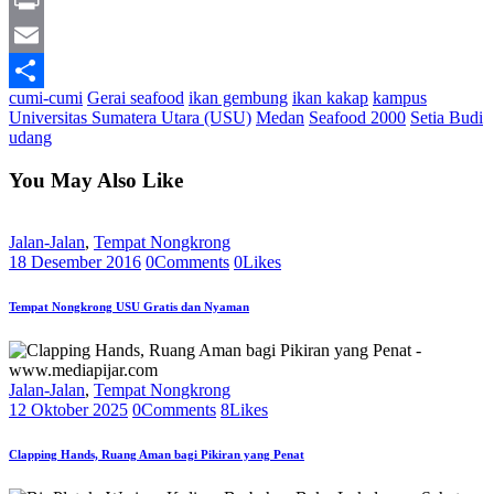
Print
Email
cumi-cumi
Gerai seafood
ikan gembung
ikan kakap
kampus
Share
Universitas Sumatera Utara (USU)
Medan
Seafood 2000
Setia Budi
udang
You May Also Like
Jalan-Jalan
,
Tempat Nongkrong
18 Desember 2016
0
Comments
0
Likes
Tempat Nongkrong USU Gratis dan Nyaman
Jalan-Jalan
,
Tempat Nongkrong
12 Oktober 2025
0
Comments
8
Likes
Clapping Hands, Ruang Aman bagi Pikiran yang Penat