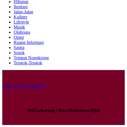
Hiburan
Ilustrasi
Jalan-Jalan
Kuliner
Lifestyle
Musik
Olahraga
Opini
Ruang Informasi
Sastra
Sosok
Tempat Nongkrong
Tengok-Tengok
Follow Us on Instagram
2012-sekarang | Pers Mahasiswa Pijar