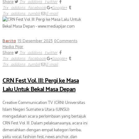
Share
Trx_addons_twitter
Trx_addons_facebook
Google+
Trx_addons_tumblr
E-mail
Berita
15 Desember 2023
0
Comments
Media Pijar
Share
Trx_addons_twitter
Trx_addons_facebook
Google+
Trx_addons_tumblr
E-mail
CRN Fest Vol. III: Pergi ke Masa
Lalu Untuk Bekal Masa Depan
Creative Communication TV (CRN) Universitas
Islam Negeri Sumatera Utara (UINSU)
mengadakan acara perlombaan yang bertajuk
CRN Fest Vol. III. Dalam pelaksanaanya, acara ini
dimeriahkan dengan empat kategori lomba,
yaitu vocal, fashion fest, news anchor, dan