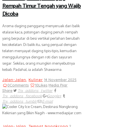
Rempah Timur Tengah yang Wajib
Dicoba
Aroma daging panggang menyeruak dari balik
etalase kaca, potongan daging penuh rempah
yang berputar di besi vertikal perlahan berubah
kecokelatan. Di balik itu, sang penjual dengan
telaten menyayat daging tipis-tipis, kemudian
menggulungnya dengan roti dan sayuran
segar. Sekilas, orang mungkin menyebutnya
kebab. Padahal, ia adalah Shawarma.
Jalan-Jalan
,
Kuliner
14 November 2025
0
Comments
10
Likes
Media Pijar
Share
Trx_addons_twitter
Trx_addons_facebook
Google+
Trx_addons_tumblr
E-mail
Jalan-Jalan
,
Tempat Nongkrong
2