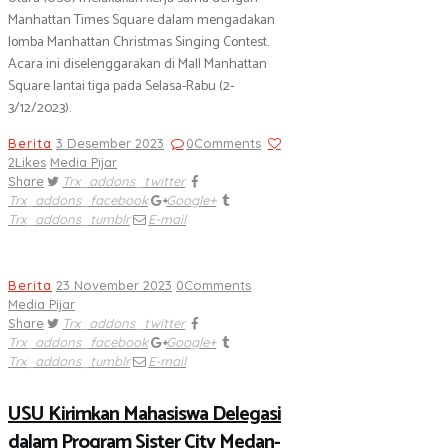
Manhattan Times Square dalam mengadakan
lomba Manhattan Christmas Singing Contest.
Acara ini diselenggarakan di Mall Manhattan
Square lantai tiga pada Selasa-Rabu (2-
3/12/2023).
Berita
3 Desember 2023
0
Comments
2
Likes
Media Pijar
Share
Trx_addons_twitter
Trx_addons_facebook
Google+
Trx_addons_tumblr
E-mail
Berita
23 November 2023
0
Comments
Media Pijar
Share
Trx_addons_twitter
Trx_addons_facebook
Google+
Trx_addons_tumblr
E-mail
USU Kirimkan Mahasiswa Delegasi
dalam Program Sister City Medan-