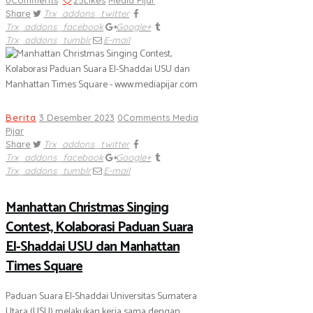
0
Comments
25
Likes
Media Pijar
Share
Trx_addons_twitter
Trx_addons_facebook
Google+
Trx_addons_tumblr
E-mail
Berita
3 Desember 2023
0
Comments
Media
Pijar
Share
Trx_addons_twitter
Trx_addons_facebook
Google+
Trx_addons_tumblr
E-mail
Manhattan Christmas Singing
Contest, Kolaborasi Paduan Suara
El-Shaddai USU dan Manhattan
Times Square
Paduan Suara El-Shaddai Universitas Sumatera
Utara (USU) melakukan kerja sama dengan