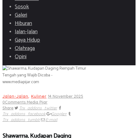
Sosok
Galeri
Hiburan
Jalan-Jalan
Gaya Hidup
Olahraga
Opini
Jalan-Jalan
,
Kuliner
14 November 2025
0
Comments
Media Pijar
Share
Trx_addons_twitter
Trx_addons_facebook
Google+
Trx_addons_tumblr
E-mail
Shawarma, Kudapan Daging