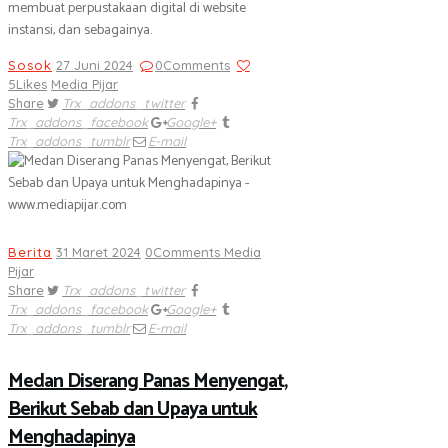
membuat perpustakaan digital di website
instansi, dan sebagainya.
Sosok
27 Juni 2024
0
Comments
5
Likes
Media Pijar
Share
Trx_addons_twitter
Trx_addons_facebook
Google+
Trx_addons_tumblr
E-mail
Berita
31 Maret 2024
0
Comments
Media
Pijar
Share
Trx_addons_twitter
Trx_addons_facebook
Google+
Trx_addons_tumblr
E-mail
Medan Diserang Panas Menyengat,
Berikut Sebab dan Upaya untuk
Menghadapinya