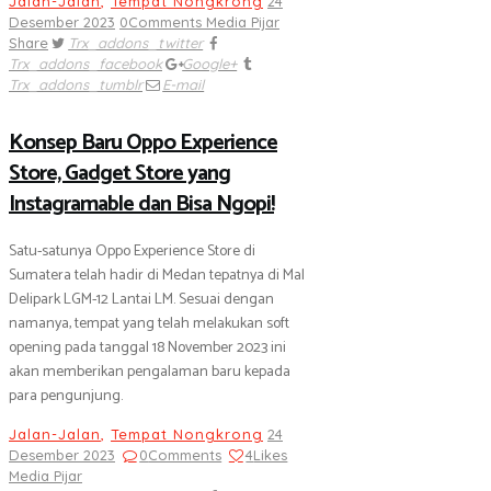
Jalan-Jalan
,
Tempat Nongkrong
24
Desember 2023
0
Comments
Media Pijar
Share
Trx_addons_twitter
Trx_addons_facebook
Google+
Trx_addons_tumblr
E-mail
Konsep Baru Oppo Experience
Store, Gadget Store yang
Instagramable dan Bisa Ngopi!
Satu-satunya Oppo Experience Store di
Sumatera telah hadir di Medan tepatnya di Mal
Delipark LGM-12 Lantai LM. Sesuai dengan
namanya, tempat yang telah melakukan soft
opening pada tanggal 18 November 2023 ini
akan memberikan pengalaman baru kepada
para pengunjung.
Jalan-Jalan
,
Tempat Nongkrong
24
Desember 2023
0
Comments
4
Likes
Media Pijar