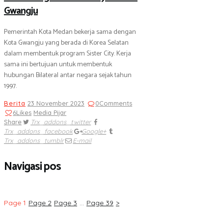
Gwangju
Pemerintah Kota Medan bekerja sama dengan
Kota Gwangju yang berada di Korea Selatan
dalam membentuk program Sister City. Kerja
sama ini bertujuan untuk membentuk
hubungan Bilateral antar negara sejak tahun
1997.
Berita
23 November 2023
0
Comments
6
Likes
Media Pijar
Share
Trx_addons_twitter
Trx_addons_facebook
Google+
Trx_addons_tumblr
E-mail
Navigasi pos
Page
1
Page
2
Page
3
…
Page
39
>