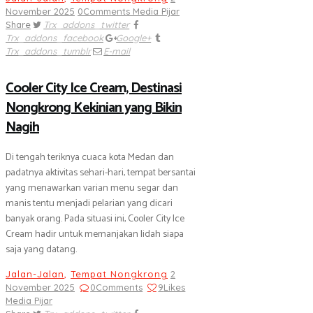
November 2025
0
Comments
Media Pijar
Share
Trx_addons_twitter
Trx_addons_facebook
Google+
Trx_addons_tumblr
E-mail
Cooler City Ice Cream, Destinasi
Nongkrong Kekinian yang Bikin
Nagih
Di tengah teriknya cuaca kota Medan dan
padatnya aktivitas sehari-hari, tempat bersantai
yang menawarkan varian menu segar dan
manis tentu menjadi pelarian yang dicari
banyak orang. Pada situasi ini, Cooler City Ice
Cream hadir untuk memanjakan lidah siapa
saja yang datang.
Jalan-Jalan
,
Tempat Nongkrong
2
November 2025
0
Comments
9
Likes
Media Pijar