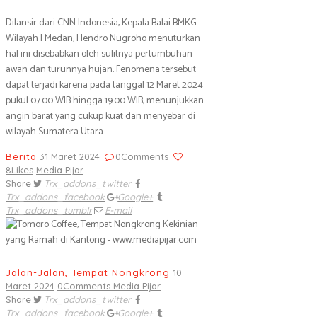
Dilansir dari CNN Indonesia, Kepala Balai BMKG
Wilayah I Medan, Hendro Nugroho menuturkan
hal ini disebabkan oleh sulitnya pertumbuhan
awan dan turunnya hujan. Fenomena tersebut
dapat terjadi karena pada tanggal 12 Maret 2024
pukul 07.00 WIB hingga 19.00 WIB, menunjukkan
angin barat yang cukup kuat dan menyebar di
wilayah Sumatera Utara.
Berita
31 Maret 2024
0
Comments
8
Likes
Media Pijar
Share
Trx_addons_twitter
Trx_addons_facebook
Google+
Trx_addons_tumblr
E-mail
Jalan-Jalan
,
Tempat Nongkrong
10
Maret 2024
0
Comments
Media Pijar
Share
Trx_addons_twitter
Trx_addons_facebook
Google+