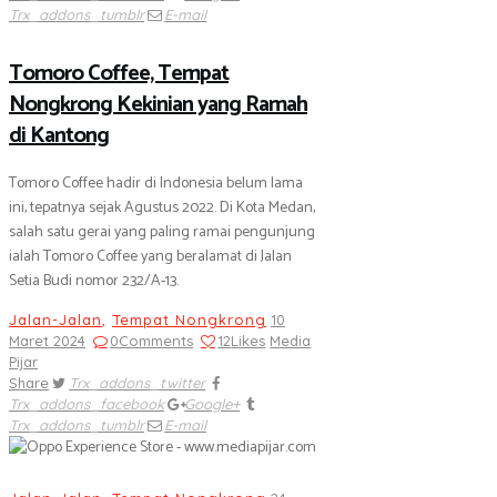
Trx_addons_tumblr
E-mail
Tomoro Coffee, Tempat
Nongkrong Kekinian yang Ramah
di Kantong
Tomoro Coffee hadir di Indonesia belum lama
ini, tepatnya sejak Agustus 2022. Di Kota Medan,
salah satu gerai yang paling ramai pengunjung
ialah Tomoro Coffee yang beralamat di Jalan
Setia Budi nomor 232/A-13.
Jalan-Jalan
,
Tempat Nongkrong
10
Maret 2024
0
Comments
12
Likes
Media
Pijar
Share
Trx_addons_twitter
Trx_addons_facebook
Google+
Trx_addons_tumblr
E-mail