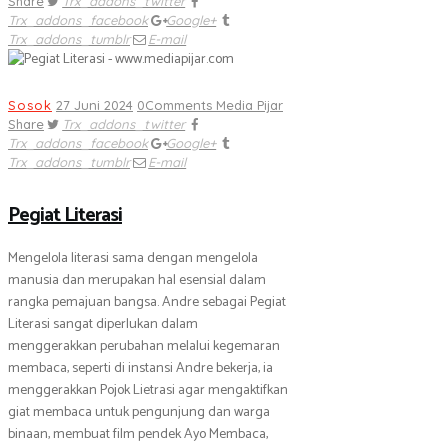
Share
Trx_addons_twitter
Trx_addons_facebook
Google+
Trx_addons_tumblr
E-mail
Sosok
27 Juni 2024
0
Comments
Media Pijar
Share
Trx_addons_twitter
Trx_addons_facebook
Google+
Trx_addons_tumblr
E-mail
Pegiat Literasi
Mengelola literasi sama dengan mengelola
manusia dan merupakan hal esensial dalam
rangka pemajuan bangsa. Andre sebagai Pegiat
Literasi sangat diperlukan dalam
menggerakkan perubahan melalui kegemaran
membaca, seperti di instansi Andre bekerja, ia
menggerakkan Pojok Lietrasi agar mengaktifkan
giat membaca untuk pengunjung dan warga
binaan, membuat film pendek Ayo Membaca,