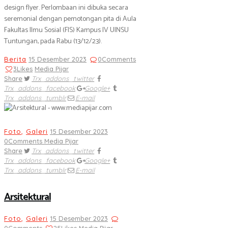
design flyer. Perlombaan ini dibuka secara
seremonial dengan pemotongan pita di Aula
Fakultas Ilmu Sosial (FIS) Kampus IV UINSU
Tuntungan, pada Rabu (13/12/23).
Berita
15 Desember 2023
0
Comments
3
Likes
Media Pijar
Share
Trx_addons_twitter
Trx_addons_facebook
Google+
Trx_addons_tumblr
E-mail
Foto
,
Galeri
15 Desember 2023
0
Comments
Media Pijar
Share
Trx_addons_twitter
Trx_addons_facebook
Google+
Trx_addons_tumblr
E-mail
Arsitektural
Foto
,
Galeri
15 Desember 2023