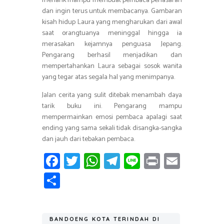
menarik mampu membuat pembaca penasaran
dan ingin terus untuk membacanya. Gambaran
kisah hidup Laura yang mengharukan dari awal
saat orangtuanya meninggal hingga ia
merasakan kejamnya penguasa Jepang.
Pengarang berhasil menjadikan dan
mempertahankan Laura sebagai sosok wanita
yang tegar atas segala hal yang menimpanya.
Jalan cerita yang sulit ditebak menambah daya
tarik buku ini. Pengarang mampu
mempermainkan emosi pembaca apalagi saat
ending yang sama sekali tidak disangka-sangka
dan jauh dari tebakan pembaca.
Fa
T
W
T
Li
Pr
E
ce
wi
h
el
n
in
m
S
b
tt
at
e
e
t
ail
h
o
er
s
gr
ar
BANDOENG KOTA TERINDAH DI