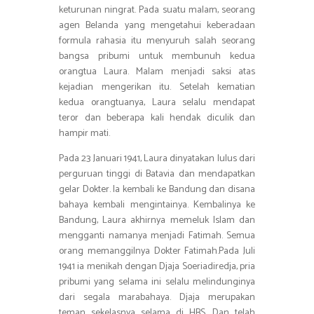
keturunan ningrat. Pada suatu malam, seorang
agen Belanda yang mengetahui keberadaan
formula rahasia itu menyuruh salah seorang
bangsa pribumi untuk membunuh kedua
orangtua Laura. Malam menjadi saksi atas
kejadian mengerikan itu. Setelah kematian
kedua orangtuanya, Laura selalu mendapat
teror dan beberapa kali hendak diculik dan
hampir mati.
Pada 23 Januari 1941, Laura dinyatakan lulus dari
perguruan tinggi di Batavia dan mendapatkan
gelar Dokter. Ia kembali ke Bandung dan disana
bahaya kembali mengintainya. Kembalinya ke
Bandung, Laura akhirnya memeluk Islam dan
mengganti namanya menjadi Fatimah. Semua
orang memanggilnya Dokter Fatimah.Pada Juli
1941 ia menikah dengan Djaja Soeriadiredja, pria
pribumi yang selama ini selalu melindunginya
dari segala marabahaya. Djaja merupakan
teman sekelasnya selama di HBS. Dan telah