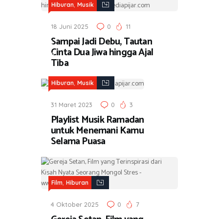
,
M
Hiburan
Musik
u
18 Juni 2025
0
11
s
Sampai Jadi Debu, Tautan
i
Cinta Dua Jiwa hingga Ajal
k
Tiba
,
Hiburan
Musik
31 Maret 2023
0
3
Playlist Musik Ramadan
untuk Menemani Kamu
Selama Puasa
,
Film
Hiburan
4 Oktober 2025
0
7