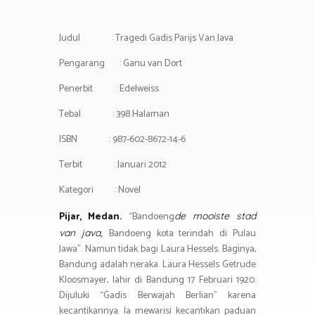
p
m
p
Judul : Tragedi Gadis Parijs Van Java
Pengarang : Ganu van Dort
Penerbit : Edelweiss
Tebal : 398 Halaman
ISBN : 987-602-8672-14-6
Terbit : Januari 2012
Kategori : Novel
Pijar, Medan.
“Bandoeng
de mooiste stad
Bandoeng kota terindah di Pulau
van java,
Jawa”. Namun tidak bagi Laura Hessels. Baginya,
Bandung adalah neraka. Laura Hessels Getrude
Kloosmayer, lahir di Bandung 17 Februari 1920.
Dijuluki “Gadis Berwajah Berlian” karena
kecantikannya. Ia mewarisi kecantikan paduan