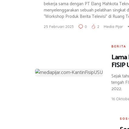
bekerja sama dengan PT Elang Mahkota Tekn
menyelenggarakan sebuah pelatihan singkat d
“Workshop Produk Berita Televisi” di Ruang T
25 Februari 2023
0
2
Media Pijar
BERITA
Lama 
FISIP 
Sejak ta
tengah FI
2022.
16 Oktob
SOS