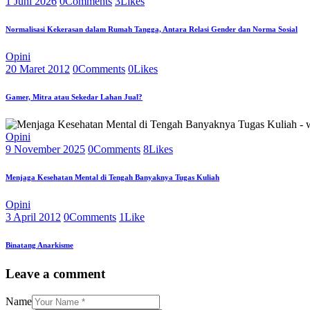
1 Juni 2026
0
Comments
3
Likes
Normalisasi Kekerasan dalam Rumah Tangga, Antara Relasi Gender dan Norma Sosial
Opini
20 Maret 2012
0
Comments
0
Likes
Gamer, Mitra atau Sekedar Lahan Jual?
Opini
9 November 2025
0
Comments
8
Likes
Menjaga Kesehatan Mental di Tengah Banyaknya Tugas Kuliah
Opini
3 April 2012
0
Comments
1
Like
Binatang Anarkisme
Leave a comment
Name