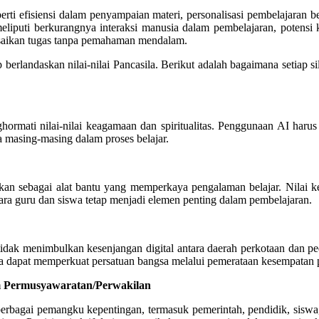
rti efisiensi dalam penyampaian materi, personalisasi pembelajaran
eliputi berkurangnya interaksi manusia dalam pembelajaran, potensi k
esaikan tugas tanpa pemahaman mendalam.
erlandaskan nilai-nilai Pancasila. Berikut adalah bagaimana setiap s
ormati nilai-nilai keagamaan dan spiritualitas. Penggunaan AI har
 masing-masing dalam proses belajar.
an sebagai alat bantu yang memperkaya pengalaman belajar. Nilai ke
tara guru dan siswa tetap menjadi elemen penting dalam pembelajaran.
tidak menimbulkan kesenjangan digital antara daerah perkotaan dan pe
gga dapat memperkuat persatuan bangsa melalui pemerataan kesempatan 
m Permusyawaratan/Perwakilan
berbagai pemangku kepentingan, termasuk pemerintah, pendidik, siswa