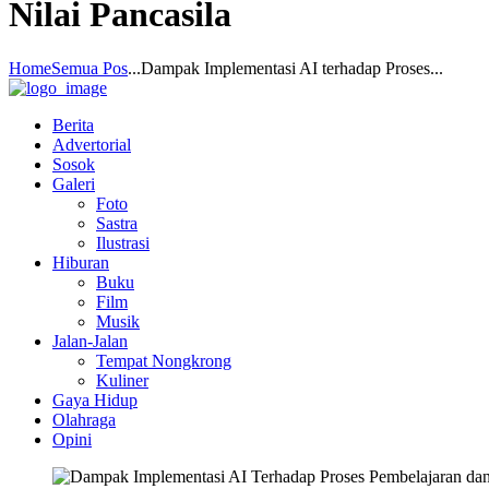
Nilai Pancasila
Home
Semua Pos
...
Dampak Implementasi AI terhadap Proses...
Berita
Advertorial
Sosok
Galeri
Foto
Sastra
Ilustrasi
Hiburan
Buku
Film
Musik
Jalan-Jalan
Tempat Nongkrong
Kuliner
Gaya Hidup
Olahraga
Opini