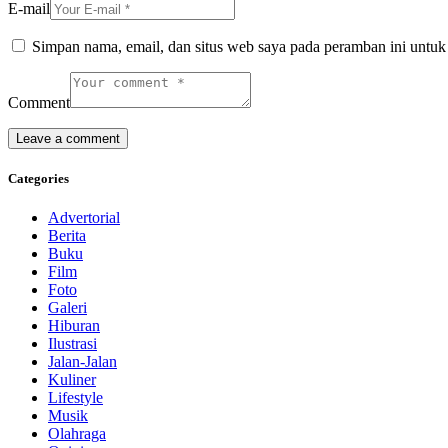
E-mail
Simpan nama, email, dan situs web saya pada peramban ini untuk
Comment
Categories
Advertorial
Berita
Buku
Film
Foto
Galeri
Hiburan
Ilustrasi
Jalan-Jalan
Kuliner
Lifestyle
Musik
Olahraga