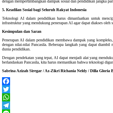
dengan mempertimbangkan dampak sosial dan pendidikan jangka panjang
5. Keadilan Sosial bagi Seluruh Rakyat Indonesia
Teknologi AI dalam pendidikan harus dimanfaatkan untuk mencip
infrastruktur yang mendukung penerapan AI agar dapat diakses oleh 
Kesimpulan dan Saran
Penerapan AI dalam pendidikan membawa dampak yang kompleks, baik 
dengan nilai-nilai Pancasila. Beberapa langkah yang dapat diambil m
dunia pendidikan.
Dengan pendekatan yang tepat, AI dapat menjadi alat yang mendukun
berlandaskan Pancasila, kita harus memastikan bahwa teknologi digun
Sabrina Azizah Siregar / Az-Zikri Richania Neldy / Dilla Glori
Facebook
Twitter
WhatsApp