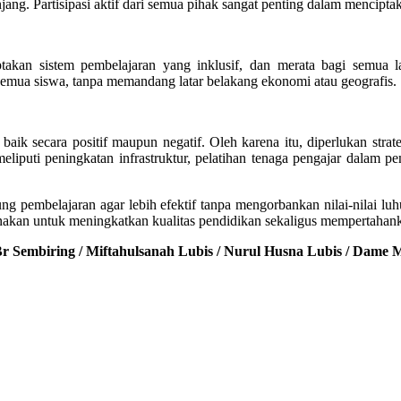
. Partisipasi aktif dari semua pihak sangat penting dalam menciptaka
takan sistem pembelajaran yang inklusif, dan merata bagi semua l
semua siswa, tanpa memandang latar belakang ekonomi atau geografis.
secara positif maupun negatif. Oleh karena itu, diperlukan strateg
eliputi peningkatan infrastruktur, pelatihan tenaga pengajar dalam p
g pembelajaran agar lebih efektif tanpa mengorbankan nilai-nilai luh
akan untuk meningkatkan kualitas pendidikan sekaligus mempertahankan n
a Br Sembiring / Miftahulsanah Lubis / Nurul Husna Lubis / Dame