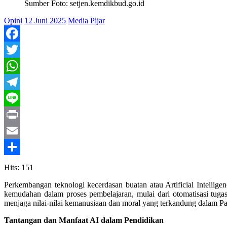
Sumber Foto: setjen.kemdikbud.go.id
Opini
12 Juni 2025
Media Pijar
Facebook
Twitter
WhatsApp
Telegram
Line
Print
Email
Share
Hits: 151
Perkembangan teknologi kecerdasan buatan atau Artificial Intelli
kemudahan dalam proses pembelajaran, mulai dari otomatisasi tug
menjaga nilai-nilai kemanusiaan dan moral yang terkandung dalam Pa
Tantangan dan Manfaat AI dalam Pendidikan