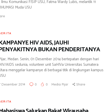
Ilmu Komunikasi FISIP USU, Fatma Wardy Lubis, melantik 11
ERHUMAS) Muda USU
are
BERITA
KAMPANYE HIV AIDS, JAUHI
PENYAKITNYA BUKAN PENDERITANYA
Pijar, Medan. Senin, 01 Desember 2014 bertepatan dengan hari
HIV/AIDS sedunia, volunteer unit SaHIVa Universitas Sumatera
Utara menggelar kampanye di berbagai titik di lingkungan kampus
USU
7 Desember 2014
0
0
Media Pijar
Share
BERITA
Mahasiswa Salurkan Bakat Wirausaha