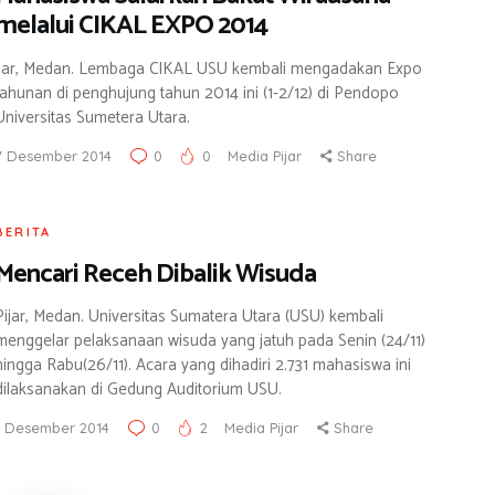
melalui CIKAL EXPO 2014
ijar, Medan. Lembaga CIKAL USU kembali mengadakan Expo
tahunan di penghujung tahun 2014 ini (1-2/12) di Pendopo
Universitas Sumetera Utara.
7 Desember 2014
0
0
Media Pijar
Share
BERITA
Mencari Receh Dibalik Wisuda
Pijar, Medan. Universitas Sumatera Utara (USU) kembali
menggelar pelaksanaan wisuda yang jatuh pada Senin (24/11)
hingga Rabu(26/11). Acara yang dihadiri 2.731 mahasiswa ini
dilaksanakan di Gedung Auditorium USU.
1 Desember 2014
0
2
Media Pijar
Share