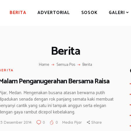
BERITA
BERITA
ADVERTORIAL
SOSOK
GALERI
ADVERTORIAL
SOSOK
GALERI
Berita
HIBURAN
JALAN-JALAN
Home
Semua Pos
Berita
BERITA
GAYA HIDUP
Malam Penganugerahan Bersama Raisa
OLAHRAGA
Pijar, Medan. Mengenakan busana atasan berwarna putih
OPINI
dipadukan senada dengan rok panjang semata kaki membuat
penyanyi cantik yang satu ini tampak anggun serta elegan
dengan gaya rambut dicepol kebelakang.
23 Desember 2014
0
0
Media Pijar
Share