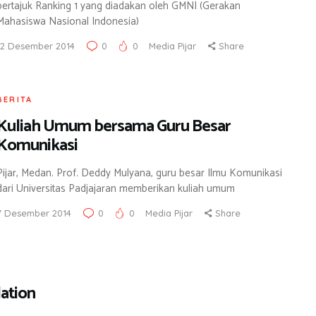
bertajuk Ranking 1 yang diadakan oleh GMNI (Gerakan
Mahasiswa Nasional Indonesia)
12 Desember 2014
0
0
Media Pijar
Share
BERITA
Kuliah Umum bersama Guru Besar
Komunikasi
Pijar, Medan. Prof. Deddy Mulyana, guru besar Ilmu Komunikasi
dari Universitas Padjajaran memberikan kuliah umum
7 Desember 2014
0
0
Media Pijar
Share
ation