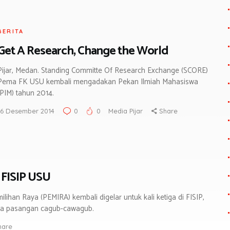
BERITA
Get A Research, Change the World
Pijar, Medan. Standing Committe Of Research Exchange (SCORE)
Pema FK USU kembali mengadakan Pekan Ilmiah Mahasiswa
(PIM) tahun 2014.
16 Desember 2014
0
0
Media Pijar
Share
 FISIP USU
lihan Raya (PEMIRA) kembali digelar untuk kali ketiga di FISIP,
 tiga pasangan cagub-cawagub.
hare