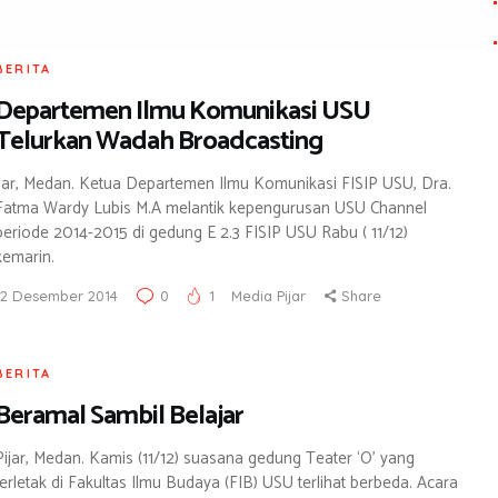
BERITA
Departemen Ilmu Komunikasi USU
Telurkan Wadah Broadcasting
ijar, Medan. Ketua Departemen Ilmu Komunikasi FISIP USU, Dra.
Fatma Wardy Lubis M.A melantik kepengurusan USU Channel
periode 2014-2015 di gedung E 2.3 FISIP USU Rabu ( 11/12)
kemarin.
12 Desember 2014
0
1
Media Pijar
Share
BERITA
Beramal Sambil Belajar
Pijar, Medan. Kamis (11/12) suasana gedung Teater ‘O’ yang
terletak di Fakultas Ilmu Budaya (FIB) USU terlihat berbeda. Acara