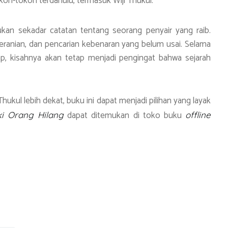
okoh-tokoh terdahulu, termasuk Wiji Thukul.
kan sekadar catatan tentang seorang penyair yang raib.
eranian, dan pencarian kebenaran yang belum usai. Selama
ap, kisahnya akan tetap menjadi pengingat bahwa sejarah
ukul lebih dekat, buku ini dapat menjadi pilihan yang layak
dapat ditemukan di toko buku
ki Orang Hilang
offline
S
h
ar