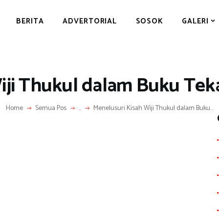
BERITA
BERITA
ADVERTORIAL
SOSOK
GALERI
ADVERTORIAL
SOSOK
GALERI
iji Thukul dalam Buku Tek
HIBURAN
JALAN-JALAN
Home
Semua Pos
...
Menelusuri Kisah Wiji Thukul dalam Buku...
GAYA HIDUP
OLAHRAGA
S
OPINI
h
ar
e