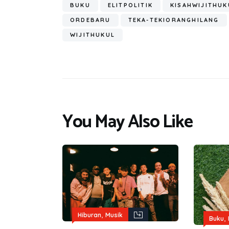
o
er
s
gr
BUKU
ELITPOLITIK
KISAHWIJITHUK
ok
A
a
ORDEBARU
TEKA-TEKIORANGHILANG
p
m
WIJITHUKUL
p
You May Also Like
,
Hiburan
Musik
,
Buku