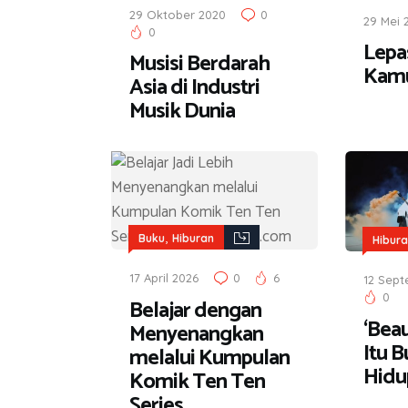
29 Oktober 2020
0
29 Mei 
0
Lepa
Musisi Berdarah
Kamu
Asia di Industri
Musik Dunia
,
Buku
Hiburan
Hibur
17 April 2026
0
6
12 Sept
0
Belajar dengan
‘Beau
Menyenangkan
Itu B
melalui Kumpulan
Hidu
Komik Ten Ten
Series