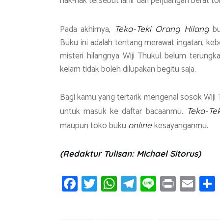
hak-hak tersebut lahir dari perjuangan berat t
Pada akhirnya,
bu
Teka-Teki Orang Hilang
Buku ini adalah tentang merawat ingatan, keb
misteri hilangnya Wiji Thukul belum terungk
kelam tidak boleh dilupakan begitu saja.
Bagi kamu yang tertarik mengenal sosok Wiji Th
untuk masuk ke daftar bacaanmu.
Teka-Te
maupun toko buku
kesayanganmu.
online
(Redaktur Tulisan: Michael Sitorus)
Fa
T
W
T
Li
Pr
E
ce
wi
h
el
n
in
m
b
tt
at
e
e
t
ail