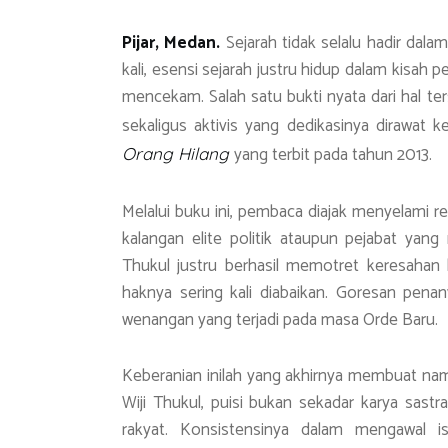
ok
A
a
p
m
Pijar, Medan.
Sejarah tidak selalu hadir dal
p
kali, esensi sejarah justru hidup dalam kisah 
mencekam. Salah satu bukti nyata dari hal ter
sekaligus aktivis yang dedikasinya dirawat
yang terbit pada tahun 2013.
Orang Hilang
Melalui buku ini, pembaca diajak menyelami re
kalangan elite politik ataupun pejabat yang 
Thukul justru berhasil memotret keresahan 
haknya sering kali diabaikan. Goresan pena
wenangan yang terjadi pada masa Orde Baru.
Keberanian inilah yang akhirnya membuat nama
Wiji Thukul, puisi bukan sekadar karya sast
rakyat. Konsistensinya dalam mengawal i