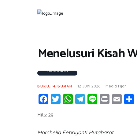
Menelusuri Kisah W
Fotografer:
Marshella
Febriyanti
Hutabarat
12 Juni 2026
Media Pijar
BUKU
,
HIBURAN
Fa
T
W
T
Li
Pr
E
ce
wi
h
el
n
in
m
Hits: 29
b
tt
at
e
e
t
ail
o
er
s
gr
Marshella Febriyanti Hutabarat