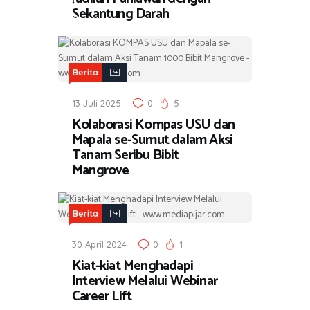
Sekantung Darah
a
Berita
13 Juli 2025
0
5
Kolaborasi Kompas USU dan
Mapala se-Sumut dalam Aksi
Tanam Seribu Bibit
Mangrove
Berita
30 April 2024
0
1
Kiat-kiat Menghadapi
Interview Melalui Webinar
Career Lift