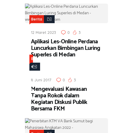
Berita
12 Maret 2023
0
3
Aplikasi Les-Online Perdana
Luncurkan Bimbingan Luring
Superles di Medan
B
e
r
8 Juni 2017
0
3
i
Mengevaluasi Kawasan
t
Tanpa Rokok dalam
a
Kegiatan Diskusi Publik
Bersama FKM