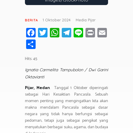
1 Oktober 2024
Media Pijar
BERITA
Fa
T
W
T
Li
Pr
E
ce
wi
h
el
n
in
m
S
b
tt
at
e
e
t
ail
h
o
er
s
gr
Hits: 45
ar
ok
A
a
e
Ignatia Carmelita Tampubolon /
Dwi Garini
p
m
Oktavianti
p
Pijar,
Medan
. Tanggal 1 Oktober diperingati
sebagai Hari Kesaktian Pancasila. Sebuah
momen penting yang mengingatkan kita akan
makna mendalam Pancasila sebagai dasar
negara yang tidak hanya berfungsi sebagai
pedoman, tetapi juga sebagai pengikat yang
menyatukan berbagai suku, agama, dan budaya