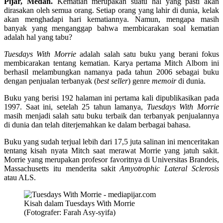
Pijar, Medan.
Kematian merupakan suatu hal yang pasti akan
dirasakan oleh semua orang. Setiap orang yang lahir di dunia, kelak
akan menghadapi hari kematiannya. Namun, mengapa masih
banyak yang menganggap bahwa membicarakan soal kematian
adalah hal yang tabu?
Tuesdays With Morrie
adalah salah satu buku yang berani fokus
membicarakan tentang kematian. Karya pertama Mitch Albom ini
berhasil melambungkan namanya pada tahun 2006 sebagai buku
dengan penjualan terbanyak (
best seller
) genre
memoir
di dunia.
Buku yang berisi 192 halaman ini pertama kali dipublikasikan pada
1997. Saat ini, setelah 25 tahun lamanya,
Tuesdays With Morrie
masih menjadi salah satu buku terbaik dan terbanyak penjualannya
di dunia dan telah diterjemahkan ke dalam berbagai bahasa.
Buku yang sudah terjual lebih dari 17,5 juta salinan ini menceritakan
tentang kisah nyata Mitch saat merawat Morrie yang jatuh sakit.
Morrie yang merupakan profesor favoritnya di Universitas Brandeis,
Massachusetts itu menderita sakit
Amyotrophic
L
ateral
S
clerosis
atau ALS.
Kisah dalam Tuesdays With Morrie
(Fotografer: Farah Asy-syifa)