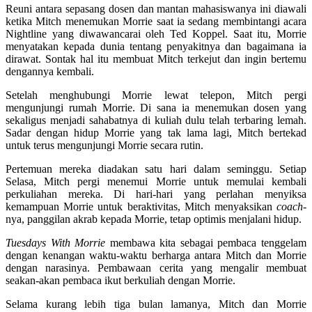
Reuni antara sepasang dosen dan mantan mahasiswanya ini diawali
ketika Mitch menemukan Morrie saat ia sedang membintangi acara
Nightline yang diwawancarai oleh Ted Koppel. Saat itu, Morrie
menyatakan kepada dunia tentang penyakitnya dan bagaimana ia
dirawat. Sontak hal itu membuat Mitch terkejut dan ingin bertemu
dengannya kembali.
Setelah menghubungi Morrie lewat telepon, Mitch pergi
mengunjungi rumah Morrie. Di sana ia menemukan dosen yang
sekaligus menjadi sahabatnya di kuliah dulu telah terbaring lemah.
Sadar dengan hidup Morrie yang tak lama lagi, Mitch bertekad
untuk terus mengunjungi Morrie secara rutin.
Pertemuan mereka diadakan satu hari dalam seminggu. Setiap
Selasa, Mitch pergi menemui Morrie untuk memulai kembali
perkuliahan mereka. Di hari-hari yang perlahan menyiksa
kemampuan Morrie untuk beraktivitas, Mitch menyaksikan
c
oach
-
nya, panggilan akrab kepada Morrie, tetap optimis menjalani hidup.
Tuesdays With Morrie
membawa kita sebagai pembaca tenggelam
dengan kenangan waktu-waktu berharga antara Mitch dan Morrie
dengan narasinya. Pembawaan cerita yang mengalir membuat
seakan-akan pembaca ikut berkuliah dengan Morrie.
Selama kurang lebih tiga bulan lamanya, Mitch dan Morrie