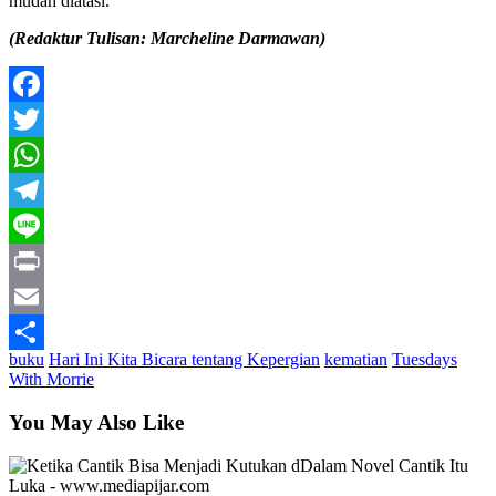
mudah diatasi.
(Redaktur Tulisan: Marcheline Darmawan)
Facebook
Twitter
WhatsApp
Telegram
Line
Print
Email
buku
Hari Ini Kita Bicara tentang Kepergian
kematian
Tuesdays
Share
With Morrie
You May Also Like