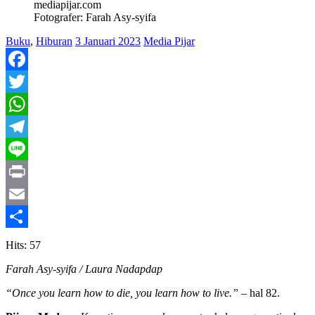
Fotografer: Farah Asy-syifa
Buku
,
Hiburan
3 Januari 2023
Media Pijar
Facebook
Twitter
WhatsApp
Telegram
Line
Print
Email
Share
Hits: 57
Farah Asy-syifa / Laura Nadapdap
“Once you learn how to die, you learn how to live.”
– hal 82.