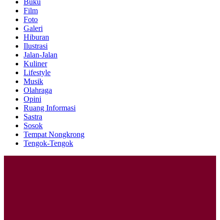
Buku
Film
Foto
Galeri
Hiburan
Ilustrasi
Jalan-Jalan
Kuliner
Lifestyle
Musik
Olahraga
Opini
Ruang Informasi
Sastra
Sosok
Tempat Nongkrong
Tengok-Tengok