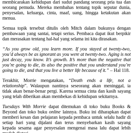
membicarakan kehidupan dari sudut pandang seorang pria tua dan
seorang pemuda. Mereka membahas tentang topik seputar dunia,
penyesalan, keluarga, cinta, maaf, uang, hingga ketakutan akan
menua.
Semua topik tersebut ditulis oleh Mitch dalam bukunya dengan
pembawaan yang santai, tetapi serius. Pembaca dapat ikut berpikir
dan merasakan tentang hal-hal yang selama ini kita dirasakan.
“As you grow old, you learn more. If you stayed at twenty-two,
you’d always be as ignorant as you were at twenty-two. Aging is not
just decay, you know. It’s growth. It’s more than the negative that
you’re going to die, its also the positive that you understand you’re
going to die, and that you live a better life because of it.”
– Hal 118.
Terakhir, Morrie mengatakan, “
Death ends a life, not a
relationship
”. Walaupun nantinya seseorang akan meninggal, ia
tidak akan benar-benar pergi. Karena semua cinta dan kasih sayang
yang telah diberikan akan membekas di kehidupan sekitarnya.
Tuesdays With Morrie
dapat ditemukan di toko buku Books &
Beyond dan toko buku
online
lainnya. Buku ini diharapkan dapat
memberi kesan dan pelajaran kepada pembaca untuk selalu hadir di
setiap hari yang dijalani dan terus menyebarkan kasih sayang
kepada sesama agar penyesalan mengenai masa lalu dapat lebih