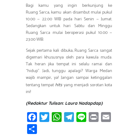
Bagi kamu yang ingin berkunjung ke
Ruang Sarca, kamu akan disambut mulai pukul
10.00 — 22.00 WIB pada hari Senin — Jumat.
Sedangkan untuk hari Sabtu dan Minggu
Ruang Sarca mulai beroperasi pukul 10.00 —
23.00 WIB.
Sejak pertama kali dibuka, Ruang Sarca sangat
digemari khususnya oleh para kawula muda.
Tak heran jika tempat ini selalu ramai dan
“hidup”. Jadi, tunggu apalagi? Warga Medan
wajib mampir, ya! Jangan sampai ketinggalan
tentang tempat
yang menjadi sorotan kota
hits
ini!
(Redaktur Tulisan: Laura Nadapdap)
Fa
T
W
T
Li
Pr
E
ce
wi
h
el
n
in
m
S
b
tt
at
e
e
t
ail