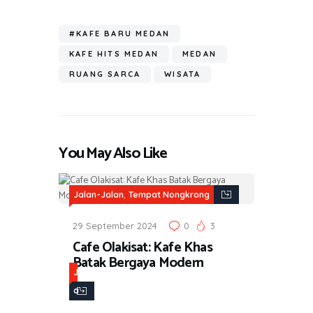
h
o
er
s
gr
ar
ok
A
a
#KAFE BARU MEDAN
e
p
m
KAFE HITS MEDAN
MEDAN
p
RUANG SARCA
WISATA
You May Also Like
,
Jalan-Jalan
Tempat Nongkrong
29 September 2024
0
3
Cafe Olakisat: Kafe Khas
Batak Bergaya Modern
J
a
l