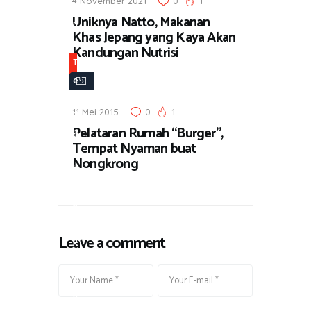
4 November 2021
0
1
a
Uniknya Natto, Makanan
n
Khas Jepang yang Kaya Akan
-
Kandungan Nutrisi
J
T
a
e
l
m
11 Mei 2015
0
1
a
p
Pelataran Rumah “Burger”,
n
a
Tempat Nyaman buat
,
t
Nongkrong
K
N
u
o
l
n
i
g
Leave a comment
n
k
e
r
r
o
n