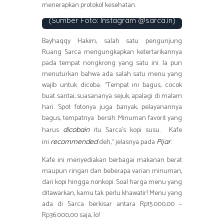
menerapkan protokol kesehatan.
Salah satu menu di Ruang Sarca.
(Sumber Foto: Instagram @sarca.in)
Bayhaqqy Hakim, salah satu pengunjung
Ruang Sarca mengungkapkan ketertarikannya
pada tempat nongkrong yang satu ini. Ia pun
menuturkan bahwa ada salah satu menu yang
wajib untuk dicoba. “Tempat ini bagus, cocok
buat santai, suasananya sejuk, apalagi di malam
hari. Spot fotonya juga banyak, pelayanannya
bagus, tempatnya bersih. Minuman favorit yang
harus
itu Sarca’s kopi susu. Kafe
dicobain
ini
deh,“ jelasnya pada
.
recommended
Pijar
Kafe ini menyediakan berbagai makanan berat
maupun ringan dan beberapa varian minuman,
dari kopi hingga nonkopi. Soal harga menu yang
ditawarkan, kamu tak perlu khawatir! Menu yang
ada di Sarca berkisar antara Rp15.000,00 –
Rp36.000,00 saja, lo!