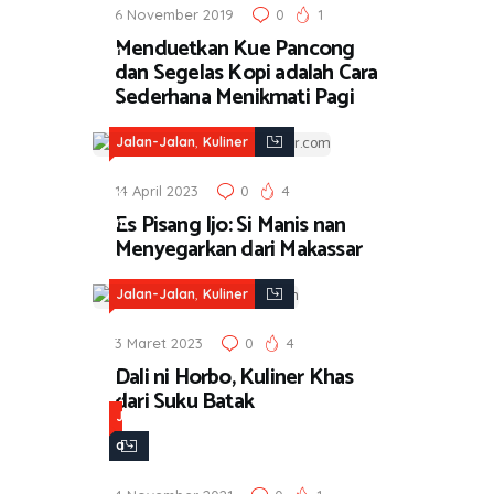
6 November 2019
0
1
a
Menduetkan Kue Pancong
n
dan Segelas Kopi adalah Cara
-
Sederhana Menikmati Pagi
J
a
,
Jalan-Jalan
Kuliner
l
14 April 2023
0
4
a
Es Pisang Ijo: Si Manis nan
n
Menyegarkan dari Makassar
,
K
,
Jalan-Jalan
Kuliner
u
l
3 Maret 2023
0
4
i
Dali ni Horbo, Kuliner Khas
dari Suku Batak
n
J
e
a
r
l