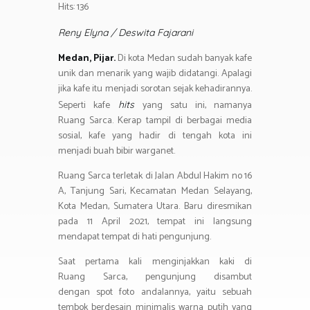
o
er
s
gr
Hits: 136
ar
ok
A
a
e
Reny Elyna / Deswita Fajarani
p
m
Medan, Pijar.
Di kota Medan sudah banyak kafe
p
unik dan menarik yang wajib didatangi. Apalagi
jika kafe itu menjadi sorotan sejak kehadirannya.
Seperti kafe
yang satu ini, namanya
hits
Ruang Sarca. Kerap tampil di berbagai media
sosial, kafe yang hadir di tengah kota ini
menjadi buah bibir warganet.
Ruang Sarca terletak di Jalan Abdul Hakim no 16
A, Tanjung Sari, Kecamatan Medan Selayang,
Kota Medan, Sumatera Utara. Baru diresmikan
pada 11 April 2021, tempat ini langsung
mendapat tempat di hati pengunjung.
Saat pertama kali menginjakkan kaki di
Ruang Sarca, pengunjung disambut
dengan
spot
foto andalannya, yaitu sebuah
tembok berdesain minimalis warna putih yang