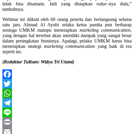
tidak bisa disamain. Jadi yang disiapkan
value
–
nya dulu,”
tambahnya.
Webinar ini diikuti oleh 60 orang peserta dan berlangsung selama
satu jam. Ahmad Al Ayubi selaku ketua panitia pun berharap
semoga UMKM mampu menerapkan
marketing communication
,
yang dengan hal tersebut akan memiliki dampak yang sangat besar
dalam peningkatan bisnisnya. Apalagi, pelaku UMKM harus bisa
menerapkan strategi
marketing
communication
yang baik di era
seperti ini.
(Redaktur Tulisan: Widya Tri Utami)
Facebook
Twitter
WhatsApp
Telegram
Line
Print