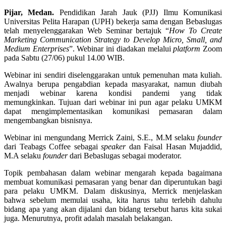
Pijar, Medan.
Pendidikan Jarah Jauk (PJJ) Ilmu Komunikasi
Universitas Pelita Harapan (UPH) bekerja sama dengan Bebaslugas
telah menyelenggarakan Web Seminar bertajuk “
How To Create
Marketing Communication Strategy to Develop Micro, Small, and
Medium Enterprises
”. Webinar ini diadakan melalui
platform
Zoom
pada Sabtu (27/06) pukul 14.00 WIB.
Webinar ini sendiri diselenggarakan untuk pemenuhan mata kuliah.
Awalnya berupa pengabdian kepada masyarakat, namun diubah
menjadi webinar karena kondisi pandemi yang tidak
memungkinkan. Tujuan dari webinar ini pun agar pelaku UMKM
dapat mengimplementasikan komunikasi pemasaran dalam
mengembangkan bisnisnya.
Webinar ini mengundang Merrick Zaini, S.E., M.M selaku
founder
dari Teabags Coffee sebagai
speaker
dan Faisal Hasan Mujaddid,
M.A selaku
founder
dari Bebaslugas sebagai moderator.
Topik pembahasan dalam webinar mengarah kepada bagaimana
membuat komunikasi pemasaran yang benar dan diperuntukan bagi
para pelaku UMKM. Dalam diskusinya, Merrick menjelaskan
bahwa sebelum memulai usaha, kita harus tahu terlebih dahulu
bidang apa yang akan dijalani dan bidang tersebut harus kita sukai
juga. Menurutnya, profit adalah masalah belakangan.