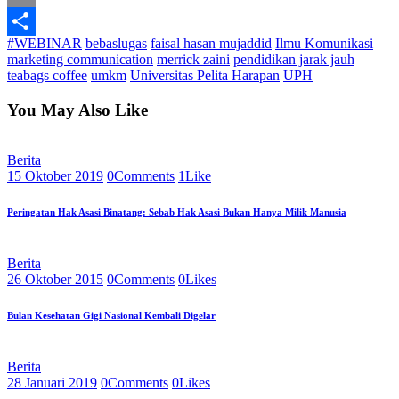
Email
#WEBINAR
bebaslugas
faisal hasan mujaddid
Ilmu Komunikasi
Share
marketing communication
merrick zaini
pendidikan jarak jauh
teabags coffee
umkm
Universitas Pelita Harapan
UPH
You May Also Like
Berita
15 Oktober 2019
0
Comments
1
Like
Peringatan Hak Asasi Binatang: Sebab Hak Asasi Bukan Hanya Milik Manusia
Berita
26 Oktober 2015
0
Comments
0
Likes
Bulan Kesehatan Gigi Nasional Kembali Digelar
Berita
28 Januari 2019
0
Comments
0
Likes