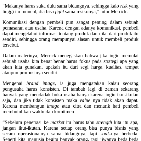
“Makanya harus suka dulu sama bidangnya, sehingga kalo
risk
yang
tinggi itu muncul, dia bisa
fight
sama resikonya,” tutur Merrick.
Komunikasi dengan pembeli pun sangat penting dalam sebuah
pemasaran atau usaha. Karena dengan adanya komunikasi, pembeli
dapat mengetahui informasi tentang produk dan nilai dari produk itu
sendiri, sehingga orang mempunyai alasan untuk membeli produk
tersebut.
Dalam materinya, Merrick menegaskan bahwa jika ingin memulai
sebuah usaha kita benar-benar harus fokus pada strategi apa yang
akan kita gunakan, apakah itu dari segi harga, kualitas, tempat
ataupun promosinya sendiri.
Mengenai
brand image
, ia juga mengatakan kalau seorang
pengusaha harus konsisten. Di tambah lagi di zaman sekarang
banyak yang mendadak buka usaha hanya karena ingin ikut-ikutan
saja, dan jika tidak konsisten maka
value
–
nya tidak akan dapat.
Karena membangun
image
atau citra dan menarik hati pembeli
membutuhkan waktu dan komitmen.
“Sebelum penetrasi ke
market
itu harus tahu
strength
kita itu apa,
jangan ikut-ikutan. Karena setiap orang bisa punya bisnis yang
secara operasionalnya sama bidangnya, tapi
soul
–
nya berbeda.
Seperti kita manusia begitu banyak orang, tapi jiwanya beda-beda