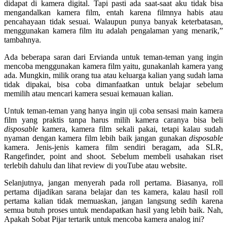
didapat di kamera digital. Tapi pasti ada saat-saat aku tidak bisa
mengandalkan kamera film, entah karena filmnya habis atau
pencahayaan tidak sesuai. Walaupun punya banyak keterbatasan,
menggunakan kamera film itu adalah pengalaman yang menarik,”
tambahnya.
Ada beberapa saran dari Ervianda untuk teman-teman yang ingin
mencoba menggunakan kamera film yaitu, gunakanlah kamera yang
ada. Mungkin, milik orang tua atau keluarga kalian yang sudah lama
tidak dipakai, bisa coba dimanfaatkan untuk belajar sebelum
memilih atau mencari kamera sesuai kemauan kalian.
Untuk teman-teman yang hanya ingin uji coba sensasi main kamera
film yang praktis tanpa harus milih kamera caranya bisa beli
disposable
kamera, kamera film sekali pakai, tetapi kalau sudah
nyaman dengan kamera film lebih baik jangan gunakan
disposable
kamera. Jenis-jenis kamera film sendiri beragam, ada SLR,
Rangefinder, point and shoot. Sebelum membeli usahakan riset
terlebih dahulu dan lihat review di youTube atau website.
Selanjutnya, jangan menyerah pada roll pertama. Biasanya, roll
pertama dijadikan sarana belajar dan tes kamera, kalau hasil roll
pertama kalian tidak memuaskan, jangan langsung sedih karena
semua butuh proses untuk mendapatkan hasil yang lebih baik. Nah,
Apakah Sobat Pijar tertarik untuk mencoba kamera analog ini?