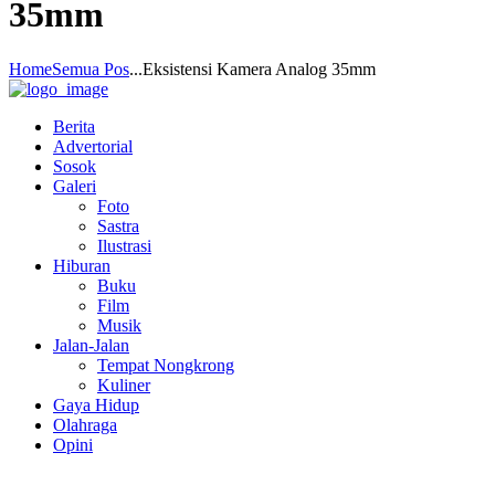
35mm
Home
Semua Pos
...
Eksistensi Kamera Analog 35mm
Berita
Advertorial
Sosok
Galeri
Foto
Sastra
Ilustrasi
Hiburan
Buku
Film
Musik
Jalan-Jalan
Tempat Nongkrong
Kuliner
Gaya Hidup
Olahraga
Opini