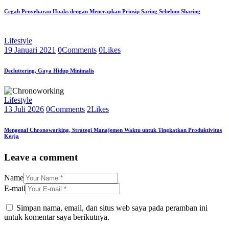
Cegah Penyebaran Hoaks dengan Menerapkan Prinsip Saring Sebelum Sharing
Lifestyle
19 Januari 2021
0
Comments
0
Likes
Decluttering, Gaya Hidup Minimalis
Lifestyle
13 Juli 2026
0
Comments
2
Likes
Mengenal Chronoworking, Strategi Manajemen Waktu untuk Tingkatkan Produktivitas
Kerja
Leave a comment
Name
E-mail
Simpan nama, email, dan situs web saya pada peramban ini
untuk komentar saya berikutnya.