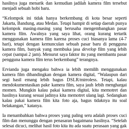
hasilnya juga menarik dan kemudian jadilah kamera film tersebut
menjadi sebuah hobi baru.
“Kelompok ini tidak hanya berkembang di kota besar seperti
Jakarta, Bandung, atau Medan. Tetapi hampir di setiap daerah punya
kelompok masing-masing yang berusaha mengembangkan pasar
kamera film. Awalnya yang saya lihat, orang kurang tertarik
menggunakan kamera film karena proses cuci biasanya lama (4-7
hari), tetapi dengan kemunculan sebuah pasar baru di pengguna
kamera film, banyak yang membuka jasa
develop
film yang lebih
cepat (sampai 2 jam). Menurut saya faktor itu yang membantu pasar
pengguna kamera film terus berkembang” terangnya.
Ervianda juga mengaku bahwa ia lebih memilih menggunakan
kamera film dibandingkan dengan kamera digital, “Walaupun dari
segi hasil emang lebih bagus DSLR/mirroless. Tetapi, kalau
mendokumentasikan pake kamera film, saya jauh lebih menghargai
momen. Mungkin kalau pakai kamera digital, kita memotret dan
hasilnya kurang sesuai jadinya kita memotret ulang lagi. Sedangkan
kalau pakai kamera film kita foto aja, bagus tidaknya itu soal
belakangan,” katanya.
Ia menambahkan bahwa proses yang paling seru adalah proses cuci
film dan menunggu dengan penasaran bagaimana hasilnya. “Setelah
selesai dicuci, melihat hasil foto kita itu ada suatu perasaan yang gak