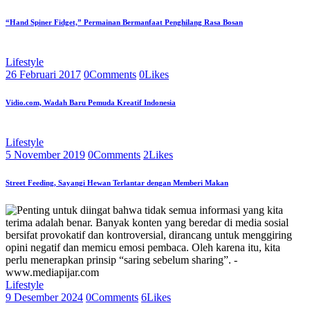
“Hand Spiner Fidget,” Permainan Bermanfaat Penghilang Rasa Bosan
Lifestyle
26 Februari 2017
0
Comments
0
Likes
Vidio.com, Wadah Baru Pemuda Kreatif Indonesia
Lifestyle
5 November 2019
0
Comments
2
Likes
Street Feeding, Sayangi Hewan Terlantar dengan Memberi Makan
Lifestyle
9 Desember 2024
0
Comments
6
Likes