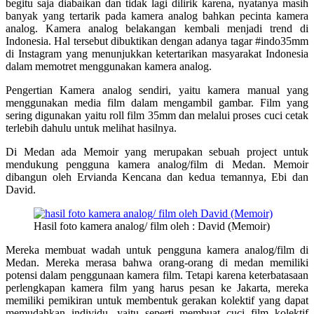
begitu saja diabaikan dan tidak lagi dilirik karena, nyatanya masih
banyak yang tertarik pada kamera analog bahkan pecinta kamera
analog. Kamera analog belakangan kembali menjadi trend di
Indonesia. Hal tersebut dibuktikan dengan adanya tagar #indo35mm
di Instagram yang menunjukkan ketertarikan masyarakat Indonesia
dalam memotret menggunakan kamera analog.
Pengertian Kamera analog sendiri, yaitu kamera manual yang
menggunakan media film dalam mengambil gambar. Film yang
sering digunakan yaitu roll film 35mm dan melalui proses cuci cetak
terlebih dahulu untuk melihat hasilnya.
Di Medan ada Memoir yang merupakan sebuah project untuk
mendukung pengguna kamera analog/film di Medan. Memoir
dibangun oleh Ervianda Kencana dan kedua temannya, Ebi dan
David.
Hasil foto kamera analog/ film oleh : David (Memoir)
Mereka membuat wadah untuk pengguna kamera analog/film di
Medan. Mereka merasa bahwa orang-orang di medan memiliki
potensi dalam penggunaan kamera film. Tetapi karena keterbatasaan
perlengkapan kamera film yang harus pesan ke Jakarta, mereka
memiliki pemikiran untuk membentuk gerakan kolektif yang dapat
memudahkan individu, yaitu seperti membuat cuci film kolektif