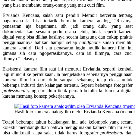
yang bisa membantu orang-orang yang mau cuci film.
Ervianda Kencana, salah satu pendiri Memoir bercerita tentang
bagaimana ia bisa tertarik bermain kamera analog, ”Rasanya
penasaran aja bagaimana sih jadi orang dulu yang saat
dokumentasikan sesuatu perlu usaha lebih, tidak seperti kamera
digital yang bisa dilihat hasilnya secara langsung dan cukup praktis
penggunaannya bahkan hampir setiap
handphone
sudah memiliki
kamera sendiri. Dari situ penasaran ingin ngulik kamera film ini
gimana sih cara ngoperasikannya, cara isi filmnya, cara cuci
filmnya.” jelasnya.
Eksistensi kamera film saat ini menurut Ervianda, seperti kembali
lagi muncul ke permukaan. Ia menjelaskan sebenarnya penggunaan
kamera film itu dari dulu sampai sekarang tetap eksis untuk
beberapa industri dan kalangan tertentu. Seperti beberapa fotografer
professional
yang dari dulu tidak pernah beralih ke kamera digital
karena memang konsep pekerjaannya.
Hasil foto kamera analog/film oleh : Ervianda Kencana (memoi
Tetapi beberapa tahun belakangan ini, ada kelompok yang secara
kolektif membangkitkan bahwa menggunakan kamera film itu seru,
bisa dinikmati siapa saja, tidak harus fotografer
professional
dan