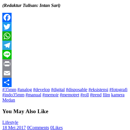
(Redaktur Tulisan: Intan Sari)
Facebook
Twitter
WhatsApp
Telegram
Line
Print
Email
#35mm
#analog
#develop
#digital
#disposable
#eksistensi
#fotografi
Share
#indo35mm
#manual
#memoir
#memotret
#roll
#trend
film
kamera
Medan
You May Also Like
Lifestyle
18 Mei 2017
0
Comments
0
Likes