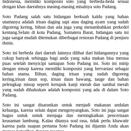
Indonesia, memiliki komposisi soto yang berbeda-beda sesuai
dengan khas daerahnya masing-masing misalnya soto Padang.
Soto Padang salah satu hidangan berkuah kaldu yang bahan
utamanya adalah irisan daging sapi atau daging ayam yang sudah
digoreng kering, bihun dan ada juga yang menambahkan perkedel
kentang
.
Selain di kota Padang, Sumatera Barat, hidangan satu ini
juga sangat mudah ditemukan diberbagai restoran Padang di penjuru
dunia.
Soto ini berbeda dari daerah lainnya dilihat dari hidangannya yang
cukup banyak sehingga bagi anda yang suka makan bisa merasa
puas setelah menyicipi santapan Soto Padang ini. Soto ini mirip
dengan misop karena memiliki komposisi yang bervariasi sebagai
bahan utama. Bihun, daging irisan yang sudah digoreng
kering,irisan daun sop, irisan daun bawang, tauge dan bahan
pelengkap misop seperti kerupuk kanji merah dan sambal merah
yang sudah dihaluskan adalah komposisi yang ada di dalam Soto
Padang.
Soto ini sangat disarankan untuk menjadi makanan andalan
keluarga, karena selain dapat mengenyangkan, Soto ini juga sangat
bagus untuk untuk menjaga dan meningkatkan pencernaan
keasaman lambung. Kalau ditanya soal rasa, tidak perlu khawatir
karena pada suapan pertama Soto Padang ini dijamin Anda akan