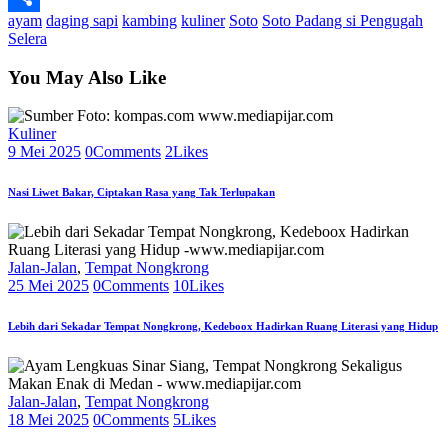
ayam
daging sapi
kambing
kuliner
Soto
Soto Padang si Pengugah
Share
Selera
You May Also Like
Kuliner
9 Mei 2025
0
Comments
2
Likes
Nasi Liwet Bakar, Ciptakan Rasa yang Tak Terlupakan
Jalan-Jalan
,
Tempat Nongkrong
25 Mei 2025
0
Comments
10
Likes
Lebih dari Sekadar Tempat Nongkrong, Kedeboox Hadirkan Ruang Literasi yang Hidup
Jalan-Jalan
,
Tempat Nongkrong
18 Mei 2025
0
Comments
5
Likes