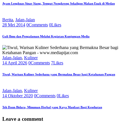
Ayam Lengkuas Sinar Siang, Tempat Nongkrong Sekaligus Makan Enak di Medan
Berita
,
Jalan-Jalan
28 Mei 2014
0
Comments
0
Likes
Gali Ilmu dan Pengalaman Melalui Kegiatan Kunjungan Media
Jalan-Jalan
,
Kuliner
14 April 2026
0
Comments
7
Likes
Tiwul, Warisan Kuliner Sederhana yang Bermakna Besar bagi Ketahanan Pangan
Jalan-Jalan
,
Kuliner
14 Oktober 2020
0
Comments
0
Likes
Teh Daun Bidara, Minuman Herbal yang Kaya Manfaat Bagi Kesehatan
Leave a comment