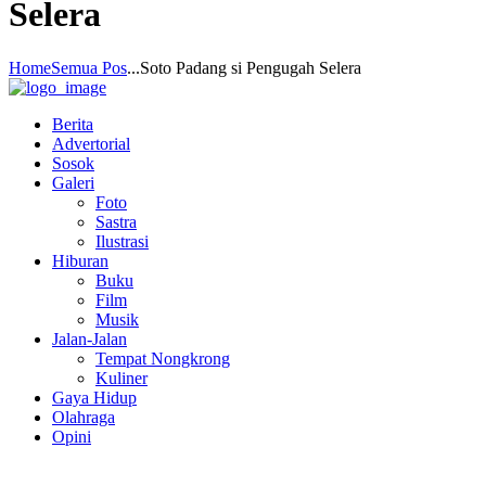
Selera
Home
Semua Pos
...
Soto Padang si Pengugah Selera
Berita
Advertorial
Sosok
Galeri
Foto
Sastra
Ilustrasi
Hiburan
Buku
Film
Musik
Jalan-Jalan
Tempat Nongkrong
Kuliner
Gaya Hidup
Olahraga
Opini