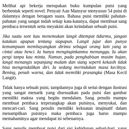
Melihat api bekerja merupakan buku kumpulan puisi yang
berbentuk seperti novel. Penyair Aan Mansyur menyusun 54 puisi di
dalamnya dengan beragam suara. Bahasa puisi memiliki pahatan-
pahatan yang sangat indah setiap kata-katanya, dapat membuat sang
pembaca tersentuh serta meyakini akan keindahan sebuah puisi.
Jika suatu sore kau menemukan langit ditempat tidurmu, jangan
katakan apapun tentang siapapun. Langit jujur dan punya
kemampuan membayangkan dirimu sebagai orang lain yang ia
cintai atau benci. Ia hanya menginginkanmu menunggu. Ia akan
pergi tanpa kau minta.
Namun, pada penghabisan musim hujan,
langit menangis sepanjang malam dan siang seperti kekasih tidak
bisa mengendalikan diri. Ia sedang merindukan masa kecilnya.
Bening, penuh warna, dan tidak memiliki prasangka
(Masa Kecil
Langit).
Tidak hanya sebuah puisi, tampilannya juga di sertai dengan ilustrasi
yang sangat menarik yang disesuaikan pada puisi dan gambar
memiliki makna yang begitu mendalam. Sang penulis mampu
membuat pembaca terperangkap akan puisinya, menyukai, dan
mencari-cari. Sang penulis memiliki kekuatan imajinatif dalam
menampilkan puisinya maka pembaca juga harus mampu
memahaminya agar mendapat isi sebenarnya.
Sang penulis membuat puisi dari sisi kehidupan sehari-hari, yang