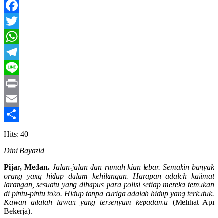
Facebook
Twitter
WhatsApp
Telegram
Line
Print
Email
Share
Hits: 40
Dini Bayazid
Pijar, Medan.
Jalan-jalan dan rumah kian lebar. Semakin banyak
orang yang hidup dalam kehilangan. Harapan adalah kalimat
larangan, sesuatu yang dihapus para polisi setiap mereka temukan
di pintu-pintu toko. Hidup tanpa curiga adalah hidup yang terkutuk.
Kawan adalah lawan yang tersenyum kepadamu
(Melihat Api
Bekerja).