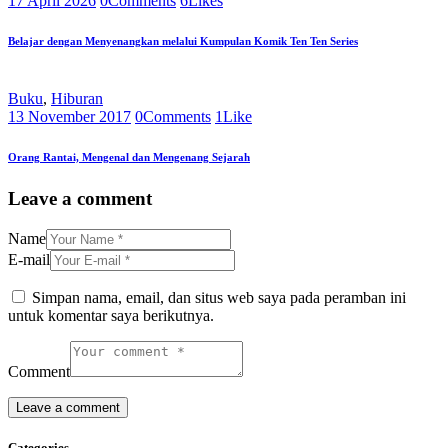
17 April 2026
0
Comments
6
Likes
Belajar dengan Menyenangkan melalui Kumpulan Komik Ten Ten Series
Buku
,
Hiburan
13 November 2017
0
Comments
1
Like
Orang Rantai, Mengenal dan Mengenang Sejarah
Leave a comment
Name
E-mail
Simpan nama, email, dan situs web saya pada peramban ini
untuk komentar saya berikutnya.
Comment
Categories