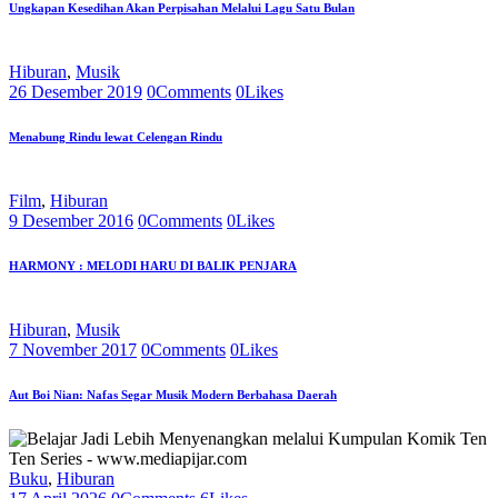
Ungkapan Kesedihan Akan Perpisahan Melalui Lagu Satu Bulan
Hiburan
,
Musik
26 Desember 2019
0
Comments
0
Likes
Menabung Rindu lewat Celengan Rindu
Film
,
Hiburan
9 Desember 2016
0
Comments
0
Likes
HARMONY : MELODI HARU DI BALIK PENJARA
Hiburan
,
Musik
7 November 2017
0
Comments
0
Likes
Aut Boi Nian: Nafas Segar Musik Modern Berbahasa Daerah
Buku
,
Hiburan