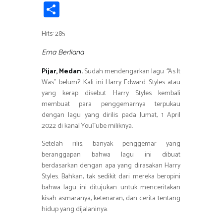
ce
wi
h
el
n
in
m
S
b
tt
at
e
e
t
ail
h
o
er
s
gr
Hits: 285
ar
ok
A
a
e
Erna Berliana
p
m
Pijar, Medan.
Sudah mendengarkan lagu
As It
“
p
Was” belum? Kali ini Harry Edward Styles atau
yang kerap disebut Harry Styles kembali
membuat para penggemarnya terpukau
dengan lagu yang dirilis pada Jumat, 1 April
2022 di kanal YouTube miliknya.
Setelah rilis, banyak penggemar yang
beranggapan bahwa lagu ini dibuat
berdasarkan dengan apa yang dirasakan Harry
Styles. Bahkan, tak sedikit dari mereka beropini
bahwa lagu ini ditujukan untuk menceritakan
kisah asmaranya, ketenaran, dan cerita tentang
hidup yang dijalaninya.