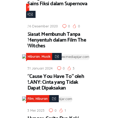
Sains Fiksi dalam Supernova
n
H
F
i
i
b
l
u
26 Desember 2020
0
0
m
Siasat Membunuh Tanpa
r
,
Menyentuh dalam Film The
a
H
Witches
n
i
b
,
Hiburan
Musik
u
31 Januari 2024
0
3
r
“Cause You Have To” oleh
a
LANY: Cinta yang Tidak
n
Dapat Dipaksakan
,
Film
Hiburan
3 Mei 2023
0
1