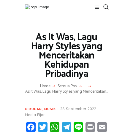
As It Was, Lagu
BERITA
Harry Styles yang
ADVERTORIAL
Menceritakan
SOSOK
Kehidupan
GALERI
HIBURAN
Pribadinya
JALAN-JALAN
GAYA HIDUP
Home
Semua Pos
...
As It Was, Lagu Harry Styles yang Menceritakan...
OLAHRAGA
OPINI
28 September 2022
HIBURAN
,
MUSIK
Media Pijar
Fa
T
W
T
Li
Pr
E