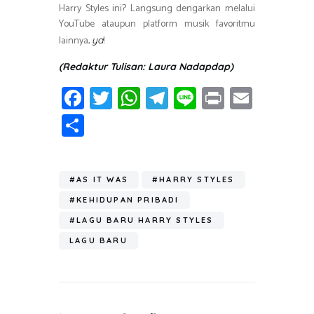
Harry Styles ini? Langsung dengarkan melalui
YouTube ataupun platform musik favoritmu
lainnya,
!
ya
(Redaktur Tulisan: Laura Nadapdap)
Fa
T
W
T
Li
Pr
E
ce
wi
h
el
n
in
m
S
b
tt
at
e
e
t
ail
h
o
er
s
gr
ar
ok
A
a
#AS IT WAS
#HARRY STYLES
e
p
m
#KEHIDUPAN PRIBADI
p
#LAGU BARU HARRY STYLES
LAGU BARU