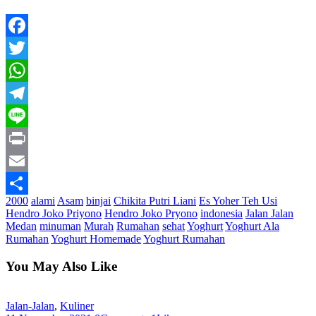
Facebook
Twitter
WhatsApp
Telegram
Line
Print
Email
2000
alami
Asam
binjai
Chikita Putri Liani
Es Yoher Teh Usi
Share
Hendro Joko Priyono
Hendro Joko Pryono
indonesia
Jalan Jalan
Medan
minuman
Murah
Rumahan
sehat
Yoghurt
Yoghurt Ala
Rumahan
Yoghurt Homemade
Yoghurt Rumahan
You May Also Like
Jalan-Jalan
,
Kuliner