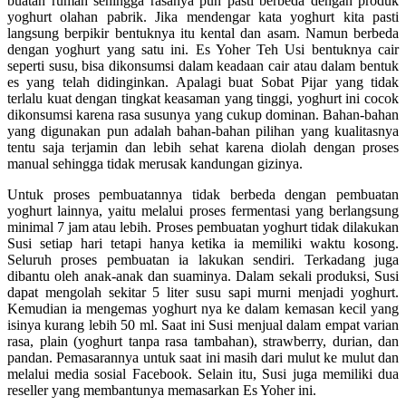
buatan rumah sehingga rasanya pun pasti berbeda dengan produk
yoghurt olahan pabrik. Jika mendengar kata yoghurt kita pasti
langsung berpikir bentuknya itu kental dan asam. Namun berbeda
dengan yoghurt yang satu ini. Es Yoher Teh Usi bentuknya cair
seperti susu, bisa dikonsumsi dalam keadaan cair atau dalam bentuk
es yang telah didinginkan. Apalagi buat Sobat Pijar yang tidak
terlalu kuat dengan tingkat keasaman yang tinggi, yoghurt ini cocok
dikonsumsi karena rasa susunya yang cukup dominan. Bahan-bahan
yang digunakan pun adalah bahan-bahan pilihan yang kualitasnya
tentu saja terjamin dan lebih sehat karena diolah dengan proses
manual sehingga tidak merusak kandungan gizinya.
Untuk proses pembuatannya tidak berbeda dengan pembuatan
yoghurt lainnya, yaitu melalui proses fermentasi yang berlangsung
minimal 7 jam atau lebih. Proses pembuatan yoghurt tidak dilakukan
Susi setiap hari tetapi hanya ketika ia memiliki waktu kosong.
Seluruh proses pembuatan ia lakukan sendiri. Terkadang juga
dibantu oleh anak-anak dan suaminya. Dalam sekali produksi, Susi
dapat mengolah sekitar 5 liter susu sapi murni menjadi yoghurt.
Kemudian ia mengemas yoghurt nya ke dalam kemasan kecil yang
isinya kurang lebih 50 ml. Saat ini Susi menjual dalam empat varian
rasa, plain (yoghurt tanpa rasa tambahan), strawberry, durian, dan
pandan. Pemasarannya untuk saat ini masih dari mulut ke mulut dan
melalui media sosial Facebook. Selain itu, Susi juga memiliki dua
reseller yang membantunya memasarkan Es Yoher ini.