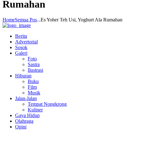
Rumahan
Home
Semua Pos
...
Es Yoher Teh Usi, Yoghurt Ala Rumahan
Berita
Advertorial
Sosok
Galeri
Foto
Sastra
Ilustrasi
Hiburan
Buku
Film
Musik
Jalan-Jalan
Tempat Nongkrong
Kuliner
Gaya Hidup
Olahraga
Opini