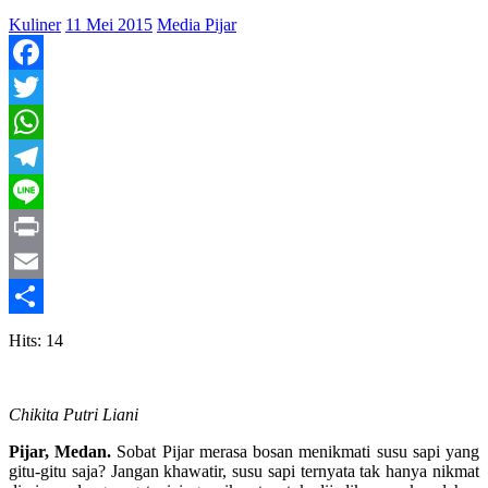
Kuliner
11 Mei 2015
Media Pijar
Facebook
Twitter
WhatsApp
Telegram
Line
Print
Email
Share
Hits: 14
Chikita Putri Liani
Pijar, Medan.
Sobat Pijar merasa bosan menikmati susu sapi yang
gitu-gitu saja? Jangan khawatir, susu sapi ternyata tak hanya nikmat