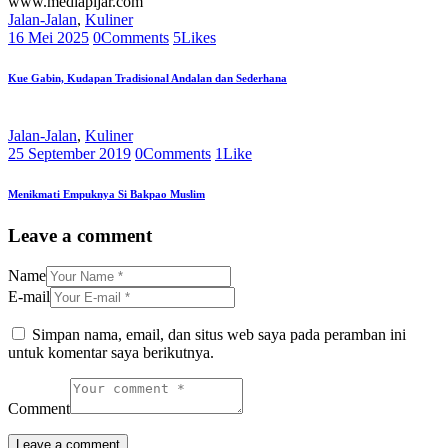
Jalan-Jalan
,
Kuliner
16 Mei 2025
0
Comments
5
Likes
Kue Gabin, Kudapan Tradisional Andalan dan Sederhana
Jalan-Jalan
,
Kuliner
25 September 2019
0
Comments
1
Like
Menikmati Empuknya Si Bakpao Muslim
Leave a comment
Name
E-mail
Simpan nama, email, dan situs web saya pada peramban ini
untuk komentar saya berikutnya.
Comment