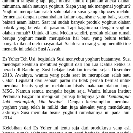
diminum langsung tapi juga nikmat untuk dijadikan aneka olahan
minuman, salah satunya yoghurt. Siapa yang tak mengenal yoghurt?
Yoghurt merupakan salah satu olahan susu yang diproses melalui
fermentasi dengan penambahan kultur organisme yang baik, seperti
bakteri asam laktat. Saat ini sudah banyak produk yoghurt olahan
pabrik yang beredar di pasaran. Tapi bagaimana dengan yoghurt
olahan rumah? Untuk di kota Medan sendiri, produk olahan rumah
berupa yoghurt masih merupakan hal baru yang belum terlalu
banyak dikenal oleh masyarakat. Salah satu orang yang memiliki ide
menarik ini adalah Susi Aisyah.
Es Yoher Teh Usi, begitulah Susi menyebut yoghurt buatannya. Susi
mendapat keahlian membuat yoghurt dari Ibu Lia Dahlia ketika ia
berada di Bandung. Susi belajar keahlian tersebut sejak Desember
2013. Awalnya, wanita yang pada saat itu merupakan salah satu
Calon Legislatif dari sebuah partai ini tidak pernah berniat untuk
membuat bisnis yoghurt melainkan bisnis makanan olahan tanpa
MSG. Namun semua mengalir begitu saja. Wanita lulusan Institut
Pertanian Bogor ini mengikuti prinsip hidupnya yaitu ‘
kemanapun
kaki melangkah, kita belajar
’. Dengan keterampilan membuat
yoghurt yang telah ia miliki dan juga alat-alat yang mendukung
akhirnya Susi memulai bisnis yoghurt rumahannya ini pada Juni
2014.
Kelebihan dari Es Yoher ini tentu saja dari produknya yang asli