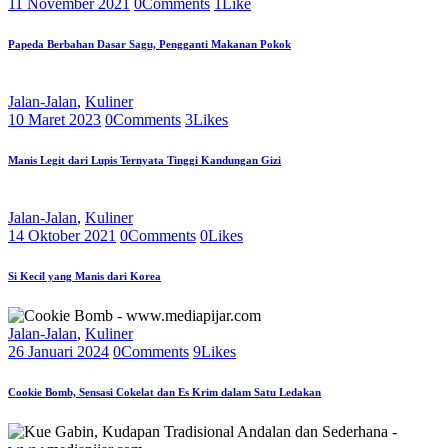
11 November 2021
0
Comments
1
Like
Papeda Berbahan Dasar Sagu, Pengganti Makanan Pokok
Jalan-Jalan
,
Kuliner
10 Maret 2023
0
Comments
3
Likes
Manis Legit dari Lupis Ternyata Tinggi Kandungan Gizi
Jalan-Jalan
,
Kuliner
14 Oktober 2021
0
Comments
0
Likes
Si Kecil yang Manis dari Korea
Jalan-Jalan
,
Kuliner
26 Januari 2024
0
Comments
9
Likes
Cookie Bomb, Sensasi Cokelat dan Es Krim dalam Satu Ledakan