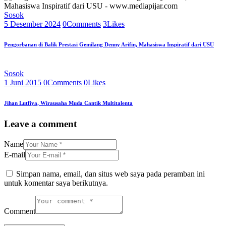
Sosok
5 Desember 2024
0
Comments
3
Likes
Pengorbanan di Balik Prestasi Gemilang Denny Arifin, Mahasiswa Inspiratif dari USU
Sosok
1 Juni 2015
0
Comments
0
Likes
Jihan Lutfiya, Wirausaha Muda Cantik Multitalenta
Leave a comment
Name
E-mail
Simpan nama, email, dan situs web saya pada peramban ini
untuk komentar saya berikutnya.
Comment