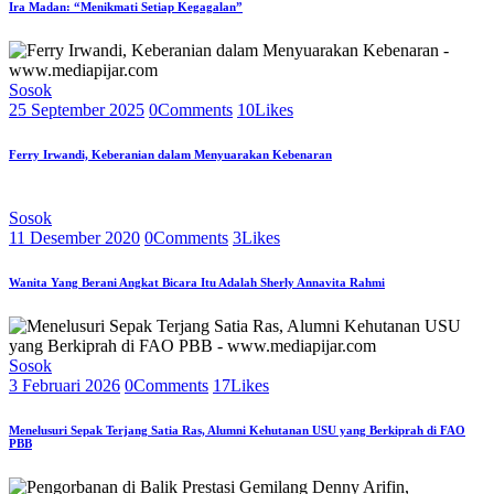
Ira Madan: “Menikmati Setiap Kegagalan”
Sosok
25 September 2025
0
Comments
10
Likes
Ferry Irwandi, Keberanian dalam Menyuarakan Kebenaran
Sosok
11 Desember 2020
0
Comments
3
Likes
Wanita Yang Berani Angkat Bicara Itu Adalah Sherly Annavita Rahmi
Sosok
3 Februari 2026
0
Comments
17
Likes
Menelusuri Sepak Terjang Satia Ras, Alumni Kehutanan USU yang Berkiprah di FAO
PBB