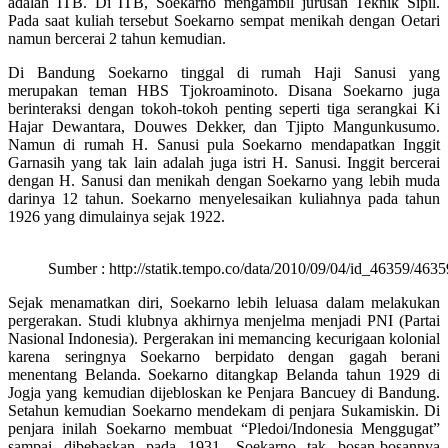
adalah ITB. Di ITB, Soekarno mengambil jurusan Teknik Sipil.
Pada saat kuliah tersebut Soekarno sempat menikah dengan Oetari
namun bercerai 2 tahun kemudian.
Di Bandung Soekarno tinggal di rumah Haji Sanusi yang
merupakan teman HBS Tjokroaminoto. Disana Soekarno juga
berinteraksi dengan tokoh-tokoh penting seperti tiga serangkai Ki
Hajar Dewantara, Douwes Dekker, dan Tjipto Mangunkusumo.
Namun di rumah H. Sanusi pula Soekarno mendapatkan Inggit
Garnasih yang tak lain adalah juga istri H. Sanusi. Inggit bercerai
dengan H. Sanusi dan menikah dengan Soekarno yang lebih muda
darinya 12 tahun. Soekarno menyelesaikan kuliahnya pada tahun
1926 yang dimulainya sejak 1922.
Sumber : http://statik.tempo.co/data/2010/09/04/id_46359/463
Sejak menamatkan diri, Soekarno lebih leluasa dalam melakukan
pergerakan. Studi klubnya akhirnya menjelma menjadi PNI (Partai
Nasional Indonesia). Pergerakan ini memancing kecurigaan kolonial
karena seringnya Soekarno berpidato dengan gagah berani
menentang Belanda. Soekarno ditangkap Belanda tahun 1929 di
Jogja yang kemudian dijebloskan ke Penjara Bancuey di Bandung.
Setahun kemudian Soekarno mendekam di penjara Sukamiskin. Di
penjara inilah Soekarno membuat “Pledoi/Indonesia Menggugat”
sampai dibebaskan pada 1931. Soekarno tak bosan-bosannya