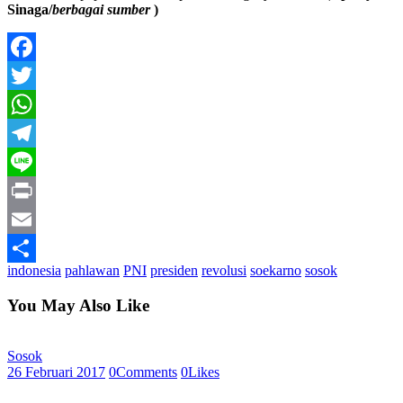
Sinaga/
berbagai sumber
)
Facebook
Twitter
WhatsApp
Telegram
Line
Print
Email
indonesia
pahlawan
PNI
presiden
revolusi
soekarno
sosok
Share
You May Also Like
Sosok
26 Februari 2017
0
Comments
0
Likes