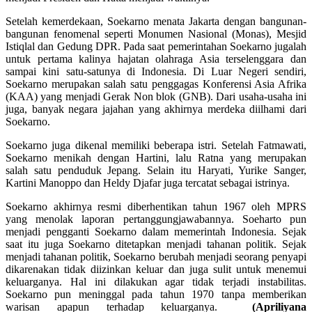
Setelah kemerdekaan, Soekarno menata Jakarta dengan bangunan-
bangunan fenomenal seperti Monumen Nasional (Monas), Mesjid
Istiqlal dan Gedung DPR. Pada saat pemerintahan Soekarno jugalah
untuk pertama kalinya hajatan olahraga Asia terselenggara dan
sampai kini satu-satunya di Indonesia. Di Luar Negeri sendiri,
Soekarno merupakan salah satu penggagas Konferensi Asia Afrika
(KAA) yang menjadi Gerak Non blok (GNB). Dari usaha-usaha ini
juga, banyak negara jajahan yang akhirnya merdeka diilhami dari
Soekarno.
Soekarno juga dikenal memiliki beberapa istri. Setelah Fatmawati,
Soekarno menikah dengan Hartini, lalu Ratna yang merupakan
salah satu penduduk Jepang. Selain itu Haryati, Yurike Sanger,
Kartini Manoppo dan Heldy Djafar juga tercatat sebagai istrinya.
Soekarno akhirnya resmi diberhentikan tahun 1967 oleh MPRS
yang menolak laporan pertanggungjawabannya. Soeharto pun
menjadi pengganti Soekarno dalam memerintah Indonesia. Sejak
saat itu juga Soekarno ditetapkan menjadi tahanan politik. Sejak
menjadi tahanan politik, Soekarno berubah menjadi seorang penyapi
dikarenakan tidak diizinkan keluar dan juga sulit untuk menemui
keluarganya. Hal ini dilakukan agar tidak terjadi instabilitas.
Soekarno pun meninggal pada tahun 1970 tanpa memberikan
warisan apapun terhadap keluarganya.
(Apriliyana