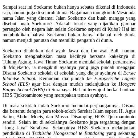
Sampai saat ini Soekarno bukan hanya sebatas dikenal di Indonesia
saja, namun juga di seluruh dunia. Bagaimana mungkin di Mesir ada
nama Jalan yang dinamai Jalan Soekarno dan buah mangga yang
disebut buah Soekarno? Adakah tokoh yang dijadikan gambar
perangko oleh negara lain selain Soekarno seperti di Kuba? Hal ini
membuktikan bahwa Soekarno bukan hanya dikenal oleh dunia
namun menjadi panutan dan memiliki pengaruh di dunia.
Soekarno dilahirkan dari ayah Jawa dan Ibu asal Bali, namun
Soekarno menghabiskan masa kecilnya bersama kakeknya di
Tulung Agung, Jawa Timur. Soekarno memulai sekolah pertamanya
di Mojekerto, ia mengikuti ayahnya yang juga pindah mengajar.
Disana Soekarno sekolah di sekolah yang diajar ayahnya di
Eerste
Inlandse School
. Kemudian dia pindah ke
Europeesche Lagere
School (ELS)
agar bisa dengan mudah melanjutkan ke
Hoogere
Burger School (HBS)
di Surabaya. Hal ini terwujud berkat bantuan
HBS Tjokroaminoto yang merupakan teman ayahnya.
Di masa sekolah itulah Soekarno memulai perjuangannya. Disana
dia bertemu dengan para tokoh-tokoh Sarekat Islam seperti H. Agus
Salim, Abdul Moeis, dan Musso. Disamping HOS Tjokroaminoto
sendiri. Selain itu di sekolahnya Soekarno juga tergabung dengan
“Jong Java” Surabaya. Setamatnya HBS Soekarno melanjutkan
pendidikan di
Techische Hoogescool te Bandoeng
yang sekarang