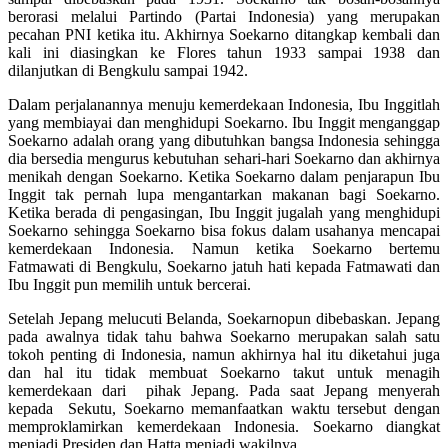
berorasi melalui Partindo (Partai Indonesia) yang merupakan
pecahan PNI ketika itu. Akhirnya Soekarno ditangkap kembali dan
kali ini diasingkan ke Flores tahun 1933 sampai 1938 dan
dilanjutkan di Bengkulu sampai 1942.
Dalam perjalanannya menuju kemerdekaan Indonesia, Ibu Inggitlah
yang membiayai dan menghidupi Soekarno. Ibu Inggit menganggap
Soekarno adalah orang yang dibutuhkan bangsa Indonesia sehingga
dia bersedia mengurus kebutuhan sehari-hari Soekarno dan akhirnya
menikah dengan Soekarno. Ketika Soekarno dalam penjarapun Ibu
Inggit tak pernah lupa mengantarkan makanan bagi Soekarno.
Ketika berada di pengasingan, Ibu Inggit jugalah yang menghidupi
Soekarno sehingga Soekarno bisa fokus dalam usahanya mencapai
kemerdekaan Indonesia. Namun ketika Soekarno bertemu
Fatmawati di Bengkulu, Soekarno jatuh hati kepada Fatmawati dan
Ibu Inggit pun memilih untuk bercerai.
Setelah Jepang melucuti Belanda, Soekarnopun dibebaskan. Jepang
pada awalnya tidak tahu bahwa Soekarno merupakan salah satu
tokoh penting di Indonesia, namun akhirnya hal itu diketahui juga
dan hal itu tidak membuat Soekarno takut untuk menagih
kemerdekaan dari pihak Jepang. Pada saat Jepang menyerah
kepada Sekutu, Soekarno memanfaatkan waktu tersebut dengan
memproklamirkan kemerdekaan Indonesia. Soekarno diangkat
menjadi Presiden dan Hatta menjadi wakilnya.