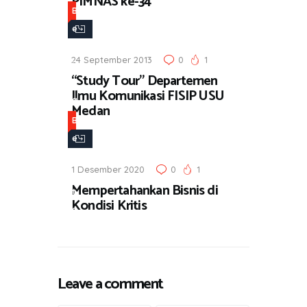
PIMNAS ke-34
a
B
e
r
24 September 2013
0
1
i
“Study Tour” Departemen
t
Ilmu Komunikasi FISIP USU
a
Medan
B
e
r
1 Desember 2020
0
1
i
Mempertahankan Bisnis di
t
Kondisi Kritis
a
Leave a comment