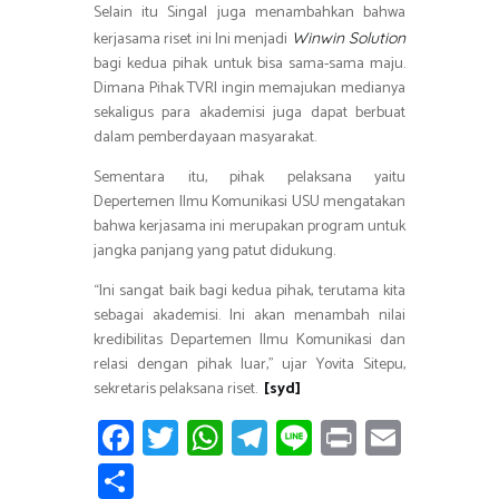
Selain itu Singal juga menambahkan bahwa
kerjasama riset ini Ini menjadi
Winwin Solution
bagi kedua pihak untuk bisa sama-sama maju.
Dimana Pihak TVRI ingin memajukan medianya
sekaligus para akademisi juga dapat berbuat
dalam pemberdayaan masyarakat.
Sementara itu, pihak pelaksana yaitu
Depertemen Ilmu Komunikasi USU mengatakan
bahwa kerjasama ini merupakan program untuk
jangka panjang yang patut didukung.
“Ini sangat baik bagi kedua pihak, terutama kita
sebagai akademisi. Ini akan menambah nilai
kredibilitas Departemen Ilmu Komunikasi dan
relasi dengan pihak luar,” ujar Yovita Sitepu,
sekretaris pelaksana riset.
[syd]
Fa
T
W
T
Li
Pr
E
ce
wi
h
el
n
in
m
S