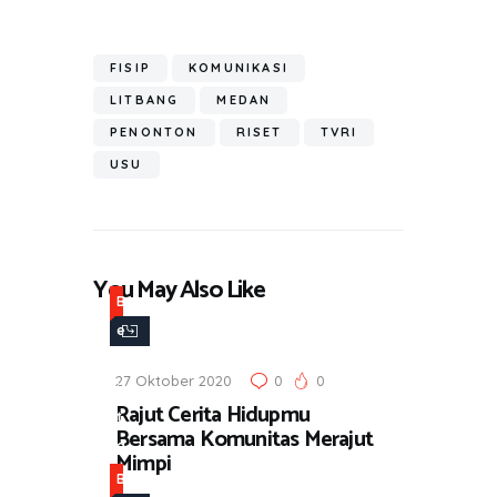
b
tt
at
e
e
t
ail
h
o
er
s
gr
ar
ok
A
a
FISIP
KOMUNIKASI
e
p
m
LITBANG
MEDAN
p
PENONTON
RISET
TVRI
USU
You May Also Like
B
e
r
27 Oktober 2020
0
0
i
Rajut Cerita Hidupmu
t
Bersama Komunitas Merajut
a
Mimpi
B