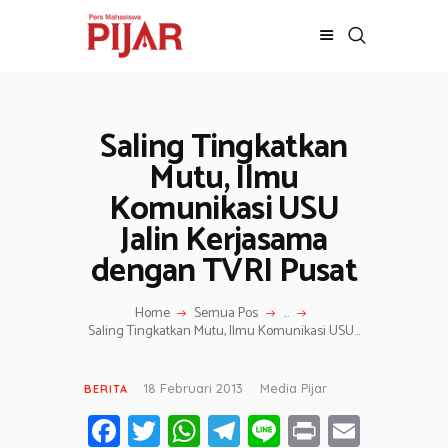
d
i
M
e
d
a
n
Saling Tingkatkan
BERITA
(
1
ADVERTORIAL
Mutu, Ilmu
4
SOSOK
Komunikasi USU
/
2
GALERI
Jalin Kerjasama
)
HIBURAN
l
dengan TVRI Pusat
a
JALAN-JALAN
l
u
GAYA HIDUP
Home
Semua Pos
...
.
Saling Tingkatkan Mutu, Ilmu Komunikasi USU...
OLAHRAGA
OPINI
18 Februari 2013
Media Pijar
BERITA
Fa
T
W
T
Li
Pr
E