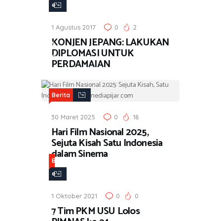
e
r
1 Agustus 2017
0
2
i
KONJEN JEPANG: LAKUKAN
t
DIPLOMASI UNTUK
a
PERDAMAIAN
Berita
30 Maret 2025
0
18
Hari Film Nasional 2025,
Sejuta Kisah Satu Indonesia
dalam Sinema
B
e
r
1 Oktober 2021
0
0
i
7 Tim PKM USU Lolos
t