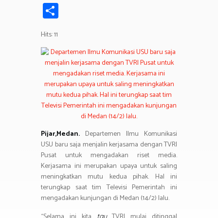
ce
wi
h
el
n
in
m
S
b
tt
at
e
e
t
ail
h
o
er
s
gr
Hits: 11
ar
ok
A
a
e
p
m
p
Pijar,Medan.
Departemen Ilmu Komunikasi
USU baru saja menjalin kerjasama dengan TVRI
Pusat untuk mengadakan riset media.
Kerjasama ini merupakan upaya untuk saling
meningkatkan mutu kedua pihak. Hal ini
terungkap saat tim Televisi Pemerintah ini
mengadakan kunjungan di Medan (14/2) lalu.
“Selama ini kita
TVRI mulai ditinggal
tau