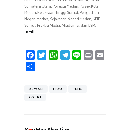
Medan, Dinas Kominfo Provinsi Sumut, Polda
Sumatera Utara, Polresta Medan, Polsek Kota
Medan, Kejaksaan Tinggi Sumut, Pengadilan
Negeri Medan, Kejaksaan Negeri Medan, KPID
Sumut, Praktisi Media, Akademisi, dan LSM.
[
eml
]
Fa
T
W
T
Li
Pr
E
ce
wi
h
el
n
in
m
S
b
tt
at
e
e
t
ail
h
o
er
s
gr
ar
ok
A
a
DEWAN
MOU
PERS
e
p
m
POLRI
p