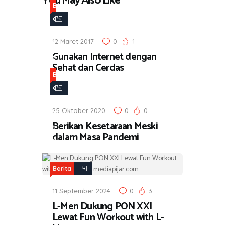
You May Also Like
B
e
r
12 Maret 2017
0
1
i
Gunakan Internet dengan
t
Sehat dan Cerdas
a
B
e
r
25 Oktober 2020
0
0
i
Berikan Kesetaraan Meski
t
dalam Masa Pandemi
a
Berita
11 September 2024
0
3
L-Men Dukung PON XXI
Lewat Fun Workout with L-