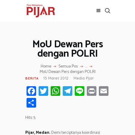
MoU Dewan Pers
BERITA
ADVERTORIAL
dengan POLRI
SOSOK
Home
Semua Pos
...
GALERI
MoU Dewan Pers dengan POLRI
HIBURAN
15 Maret 2012
Media Pijar
BERITA
JALAN-JALAN
Fa
T
W
T
Li
Pr
E
GAYA HIDUP
ce
wi
h
el
n
in
m
S
OLAHRAGA
b
tt
at
e
e
t
ail
h
OPINI
o
er
s
gr
Hits: 5
ar
ok
A
a
e
Pijar, Medan.
Demi terciptanya koordinasi