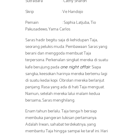
Sutradara : Cathy Sharon
Skrip : Ve Handojo
Pemain : Sophia Latjuba, Tio
Pakusadewo, Yama Carlos
Saras hadir begitu saja di kehidupan Taja,
seorang pelukis muda. Pembawaan Saras yang
berani dan menggoda membuat Taja
terpersona. Perkenalan singkat mereka di suatu
kafe berujung pada
. Siapa
one night affair
sangka, keesokan harinya mereka bertemu lagi
di suatu kedai kopi. Obrolan mereka berlanjut
panjang. Rasa yang ada di hati Taja menguat.
Namun, setelah mereka lalui malam kedua
bersama, Saras menghilang.
Enam tahun berlalu. Taja tenga h bersiap
membuka pangeran lukisan pertamanya.
Adalah Irwan, sahabat terdekatnya, yang
membantu Taja hingga sampai ke taraf ini. Hari