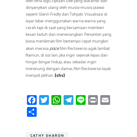
oleh lima lagu ciptaan Dee yang diaransir dan
dinyanyikan ulang oleh musisi-musisi piawai
seperti Glenn Fredly dan Tohpati. Visualisasi di
layar lebar menggunakan warna-warna yang
cerah tapi di saat yang bersamaan memberi
kesan teduh dan menenangkan. Penonton yang
biasa menikmati film bertempo cepat mungkin
akan merasa
film Rectoverso agak lambat.
pace
Namun, di sisi lain, jika ingin sejenak lepas dari
hingar-bingar hidup, atau sekadar ingin
merenung dengan damai, film Rectoverso layak
menjadi pilihan.
[shs]
Fa
T
W
T
Li
Pr
E
ce
wi
h
el
n
in
m
S
b
tt
at
e
e
t
ail
h
o
er
s
gr
ar
CATHY SHARON