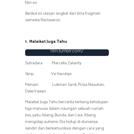
film ini.
Berikut ini ulasan singkat dari lima fragmen
semesta Rectoverso:
1.
Malaikat Juga Tahu
Foto : http://rectoverso-
film.tumblr.com/
Sutradara : Marcella Zalianty
Skrip : Ve Handojo
Pemain : Lukman Sardi, Prisia Nasution,
Dewi Irawan
Malaikat Juga Tahu bercerita tentang kehidupan
tiga manusia dalam naungan sebuah rumah
kos, yaitu Abang, Bunda, dan Leia. Abang
mengidap autisme. Dia hidup di dunianya
sendiri dan berkomunikasi dengan cara yang