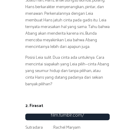
Suatu hari, Hans, anak bungsu Bunda, pulang.
Hans berkarakter menyenangkan, pintar, dan
menawan. Perkenalannya dengan Leia
membuat Hans jatuh cinta pada gadis itu. Leia
ternyata merasakan hal yang sama. Tahu bahwa
Abang akan menderita karena ini, Bunda
mencoba meyakinkan Leia bahwa Abang
mencintainya lebih dari apapun juga.
Posisi Leia sulit. Dua cinta ada untuknya. Cara
mencintai siapakah yang Leia pilih—cinta Abang
yang seumur hidup dan tanpa pilihan, atau
cinta Hans yang datang padanya dari sekian
banyak pilihan?
2. Firasat
Foto : http://rectoverso-
film.tumblr.com/
Sutradara : Rachel Maryam