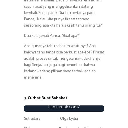
trauma mendalam pada dirinya. Karena itulah,
saat firasat yang menggelisahkan datang
kembali, Senja panik. Dia lalu bertanya pada
Panca, “Kalau kita punya firasat tentang
seseorang, apa kita harus kasih tahu orang itu?”
Dua kata jawab Panca. “Buat apa?”
Apa gunanya tahu sebelum waktunya? Apa
baiknya tahu tanpa bisa berbuat apa-apa? Firasat
adalah proses untuk mengetahui—tidak hanya
bagi Senja, tapi juga bagi penonton—bahwa
kadang-kadang pilihan yang terbaik adalah
menerima.
3. Curhat Buat Sahabat
Foto : http://rectoverso-
film.tumblr.com/
Sutradara : Olga Lydia