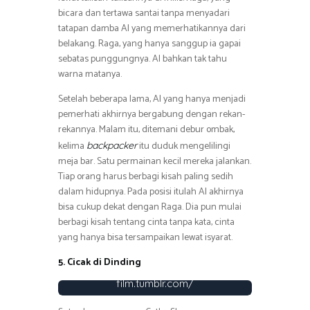
bicara dan tertawa santai tanpa menyadari
tatapan damba Al yang memerhatikannya dari
belakang. Raga, yang hanya sanggup ia gapai
sebatas punggungnya. Al bahkan tak tahu
warna matanya.
Setelah beberapa lama, Al yang hanya menjadi
pemerhati akhirnya bergabung dengan rekan-
rekannya. Malam itu, ditemani debur ombak,
kelima
itu duduk mengelilingi
backpacker
meja bar. Satu permainan kecil mereka jalankan.
Tiap orang harus berbagi kisah paling sedih
dalam hidupnya. Pada posisi itulah Al akhirnya
bisa cukup dekat dengan Raga. Dia pun mulai
berbagi kisah tentang cinta tanpa kata, cinta
yang hanya bisa tersampaikan lewat isyarat.
5. Cicak di Dinding
Foto : http://rectoverso-
film.tumblr.com/