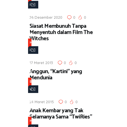
i
l
26 Desember 2020
0
0
m
Siasat Membunuh Tanpa
,
Menyentuh dalam Film The
H
Witches
i
H
b
i
u
b
17 Maret 2013
0
0
r
u
Anggun, “Kartini” yang
a
r
Mendunia
n
a
B
n
u
,
k
M
24 Maret 2015
0
0
u
Anak Kembar yang Tak
u
,
Selamanya Sama “TwiRies”
s
H
H
i
i