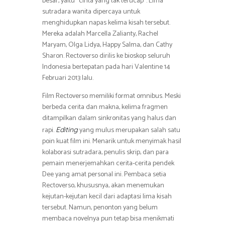
besar, yaitu “cinta yang tak terucap”. Lima
sutradara wanita dipercaya untuk
menghidupkan napas kelima kisah tersebut.
Mereka adalah Marcella Zalianty, Rachel
Maryam, Olga Lidya, Happy Salma, dan Cathy
Sharon. Rectoverso dirilis ke bioskop seluruh
Indonesia bertepatan pada hari Valentine 14
Februari 2013 lalu.
Film Rectoverso memiliki format omnibus. Meski
berbeda cerita dan makna, kelima fragmen
ditampilkan dalam sinkronitas yang halus dan
rapi.
yang mulus merupakan salah satu
Editing
poin kuat film ini. Menarik untuk menyimak hasil
kolaborasi sutradara, penulis skrip, dan para
pemain menerjemahkan cerita-cerita pendek
Dee yang amat personal ini. Pembaca setia
Rectoverso, khususnya, akan menemukan
kejutan-kejutan kecil dari adaptasi lima kisah
tersebut. Namun, penonton yang belum
membaca novelnya pun tetap bisa menikmati