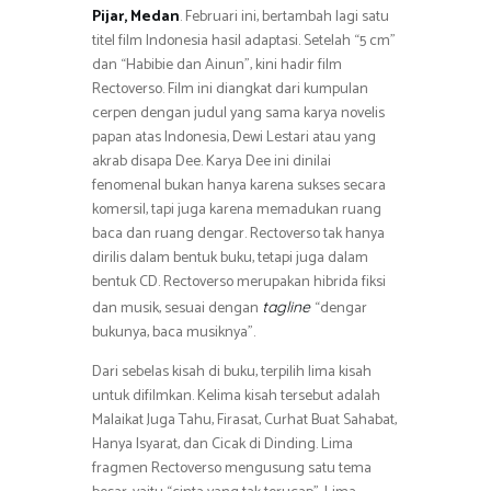
Pijar, Medan
. Februari ini, bertambah lagi satu
titel film Indonesia hasil adaptasi. Setelah “5 cm”
dan “Habibie dan Ainun”, kini hadir film
Rectoverso. Film ini diangkat dari kumpulan
cerpen dengan judul yang sama karya novelis
papan atas Indonesia, Dewi Lestari atau yang
akrab disapa Dee. Karya Dee ini dinilai
fenomenal bukan hanya karena sukses secara
komersil, tapi juga karena memadukan ruang
baca dan ruang dengar. Rectoverso tak hanya
dirilis dalam bentuk buku, tetapi juga dalam
bentuk CD. Rectoverso merupakan hibrida fiksi
dan musik, sesuai dengan
“dengar
tagline
bukunya, baca musiknya”.
Dari sebelas kisah di buku, terpilih lima kisah
untuk difilmkan. Kelima kisah tersebut adalah
Malaikat Juga Tahu, Firasat, Curhat Buat Sahabat,
Hanya Isyarat, dan Cicak di Dinding. Lima
fragmen Rectoverso mengusung satu tema