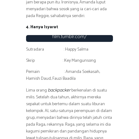
jam berapa pun itu. Ironisnya, Amanda luput
menyadari bahwa sosok yang ia cari-cari ada
pada Reggie, sahabatnya sendiri.
4. Hanya Isyarat
Foto : http://rectoverso-
film.tumblr.com/
Sutradara : Happy Salma
Skrip : Key Mangunsong
Pemain : Amanda Soekasah,
Hamish Daud, Fauzi Baadila
Lima orang
berkenalan di suatu
backpacker
milis. Setelah dua tahun, akhirnya mereka
sepakat untuk bertemu dalam suatu liburan
kelompok. Al, satu-satunya perempuan di dalam
grup, menyadari bahwa dirinya telah jatuh cinta
pada Raga, rekannya. Raga, yang selama ini dia
kagumi pemikiran dan pandangan hidupnya
lewat tulisan-tulisannya di milis. Raga, yang