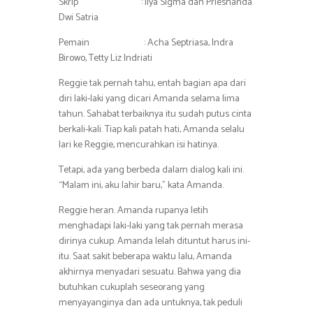
Skrip : Ilya Sigma dan Priesnanda
Dwi Satria
Pemain : Acha Septriasa, Indra
Birowo, Tetty Liz Indriati
Reggie tak pernah tahu, entah bagian apa dari
diri laki-laki yang dicari Amanda selama lima
tahun. Sahabat terbaiknya itu sudah putus cinta
berkali-kali. Tiap kali patah hati, Amanda selalu
lari ke Reggie, mencurahkan isi hatinya.
Tetapi, ada yang berbeda dalam dialog kali ini.
“Malam ini, aku lahir baru,” kata Amanda.
Reggie heran. Amanda rupanya letih
menghadapi laki-laki yang tak pernah merasa
dirinya cukup. Amanda lelah dituntut harus ini-
itu. Saat sakit beberapa waktu lalu, Amanda
akhirnya menyadari sesuatu. Bahwa yang dia
butuhkan cukuplah seseorang yang
menyayanginya dan ada untuknya, tak peduli