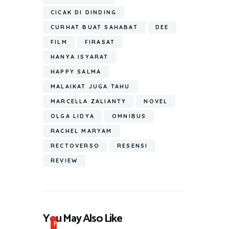
ok
A
a
e
p
m
CICAK DI DINDING
p
CURHAT BUAT SAHABAT
DEE
FILM
FIRASAT
HANYA ISYARAT
HAPPY SALMA
MALAIKAT JUGA TAHU
MARCELLA ZALIANTY
NOVEL
OLGA LIDYA
OMNIBUS
RACHEL MARYAM
RECTOVERSO
RESENSI
REVIEW
You May Also Like
F