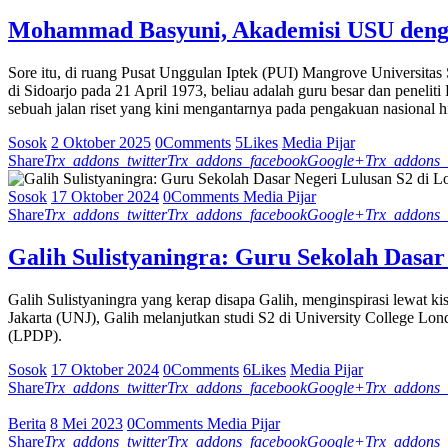
Mohammad Basyuni, Akademisi USU dengan
Sore itu, di ruang Pusat Unggulan Iptek (PUI) Mangrove Universit
di Sidoarjo pada 21 April 1973, beliau adalah guru besar dan peneli
sebuah jalan riset yang kini mengantarnya pada pengakuan nasional hi
Sosok
2 Oktober 2025
0
Comments
5
Likes
Media Pijar
Share
Trx_addons_twitter
Trx_addons_facebook
Google+
Trx_addons_
Sosok
17 Oktober 2024
0
Comments
Media Pijar
Share
Trx_addons_twitter
Trx_addons_facebook
Google+
Trx_addons_
Galih Sulistyaningra: Guru Sekolah Dasar
Galih Sulistyaningra yang kerap disapa Galih, menginspirasi lewat 
Jakarta (UNJ), Galih melanjutkan studi S2 di University College 
(LPDP).
Sosok
17 Oktober 2024
0
Comments
6
Likes
Media Pijar
Share
Trx_addons_twitter
Trx_addons_facebook
Google+
Trx_addons_
Berita
8 Mei 2023
0
Comments
Media Pijar
Share
Trx_addons_twitter
Trx_addons_facebook
Google+
Trx_addons_