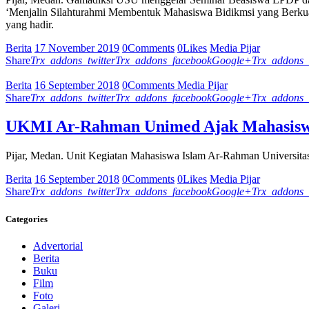
‘Menjalin Silahturahmi Membentuk Mahasiswa Bidikmsi yang Berkualit
yang hadir.
Berita
17 November 2019
0
Comments
0
Likes
Media Pijar
Share
Trx_addons_twitter
Trx_addons_facebook
Google+
Trx_addons_
Berita
16 September 2018
0
Comments
Media Pijar
Share
Trx_addons_twitter
Trx_addons_facebook
Google+
Trx_addons_
UKMI Ar-Rahman Unimed Ajak Mahasiswa 
Pijar, Medan. Unit Kegiatan Mahasiswa Islam Ar-Rahman Univers
Berita
16 September 2018
0
Comments
0
Likes
Media Pijar
Share
Trx_addons_twitter
Trx_addons_facebook
Google+
Trx_addons_
Categories
Advertorial
Berita
Buku
Film
Foto
Galeri