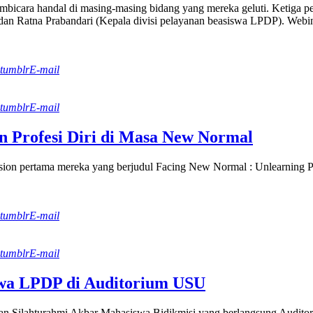
icara handal di masing-masing bidang yang mereka geluti. Ketiga pemb
an Ratna Prabandari (Kepala divisi pelayanan beasiswa LPDP). Webin
tumblr
E-mail
tumblr
E-mail
n Profesi Diri di Masa New Normal
on pertama mereka yang berjudul Facing New Normal : Unlearning Pas
tumblr
E-mail
tumblr
E-mail
wa LPDP di Auditorium USU
n Silahturahmi Akbar Mahasiswa Bidikmisi yang berlangsung Audit