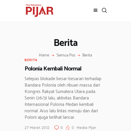
Berita
BERITA
ADVERTORIAL
Home
Semua Pos
Berita
SOSOK
BERITA
GALERI
Polonia Kembali Normal
HIBURAN
Selepas blokade besar-besaran terhadap
JALAN-JALAN
Bandara Polonia oleh ribuan massa dari
GAYA HIDUP
Kongres Rakyat Sumatera Utara pada
Senin (26/3) lalu, aktivitas Bandara
OLAHRAGA
Internasional Polonia Medan kembali
OPINI
normal. Arus lalu lintas menuju dan dari
Poloni ajuga terlihat lancar.
27 Maret 2012
0
0
Media Pijar