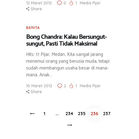
12 Maret 2012
0
1
Media Pijar
Share
BERITA
Bong Chandra: Kalau Bersungut-
sungut, Pasti Tidak Maksimal
Hits: 17 Pijar, Medan. Kita sangat jarang
menemui orang yang berusia muda, tetapi
sudah membangun usaha besar di mana-
mana. Anak…
10 Maret 2012
2
1
Media Pijar
Share
Navigasi
<
PAGE
1
…
PAGE
234
PAGE
235
PAGE
236
PAGE
237
pos
>