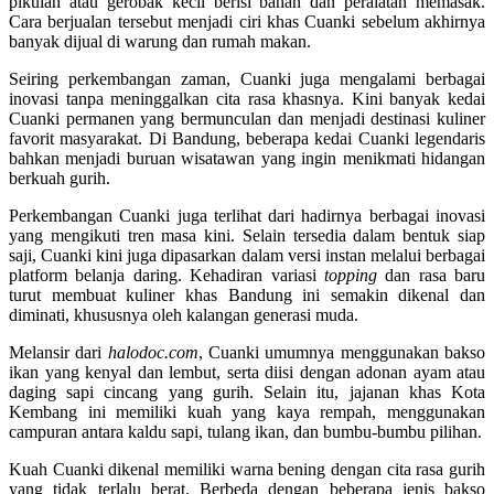
pikulan atau gerobak kecil berisi bahan dan peralatan memasak.
Cara berjualan tersebut menjadi ciri khas Cuanki sebelum akhirnya
banyak dijual di warung dan rumah makan.
Seiring perkembangan zaman, Cuanki juga mengalami berbagai
inovasi tanpa meninggalkan cita rasa khasnya. Kini banyak kedai
Cuanki permanen yang bermunculan dan menjadi destinasi kuliner
favorit masyarakat. Di Bandung, beberapa kedai Cuanki legendaris
bahkan menjadi buruan wisatawan yang ingin menikmati hidangan
berkuah gurih.
Perkembangan Cuanki juga terlihat dari hadirnya berbagai inovasi
yang mengikuti tren masa kini. Selain tersedia dalam bentuk siap
saji, Cuanki kini juga dipasarkan dalam versi instan melalui berbagai
platform belanja daring. Kehadiran variasi
topping
dan rasa baru
turut membuat kuliner khas Bandung ini semakin dikenal dan
diminati, khususnya oleh kalangan generasi muda.
Melansir dari
h
alodoc.com
, Cuanki umumnya menggunakan bakso
ikan yang kenyal dan lembut, serta diisi dengan adonan ayam atau
daging sapi cincang yang gurih. Selain itu, jajanan khas Kota
Kembang ini memiliki kuah yang kaya rempah, menggunakan
campuran antara kaldu sapi, tulang ikan, dan bumbu-bumbu pilihan.
Kuah Cuanki dikenal memiliki warna bening dengan cita rasa gurih
yang tidak terlalu berat. Berbeda dengan beberapa jenis bakso