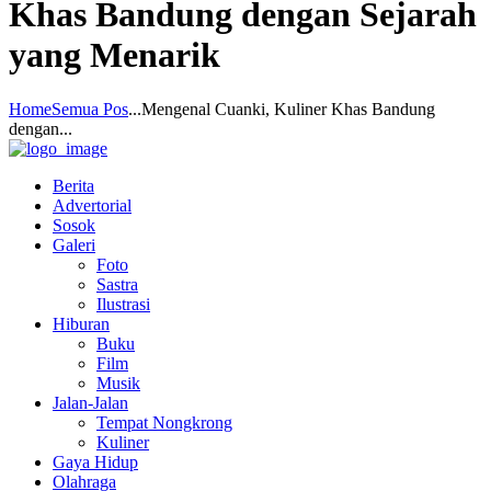
Khas Bandung dengan Sejarah
yang Menarik
Home
Semua Pos
...
Mengenal Cuanki, Kuliner Khas Bandung
dengan...
Berita
Advertorial
Sosok
Galeri
Foto
Sastra
Ilustrasi
Hiburan
Buku
Film
Musik
Jalan-Jalan
Tempat Nongkrong
Kuliner
Gaya Hidup
Olahraga