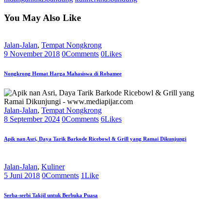
You May Also Like
Jalan-Jalan
,
Tempat Nongkrong
9 November 2018
0
Comments
0
Likes
Nongkrong Hemat Harga Mahasiswa di Robamee
Jalan-Jalan
,
Tempat Nongkrong
8 September 2024
0
Comments
6
Likes
Apik nan Asri, Daya Tarik Barkode Ricebowl & Grill yang Ramai Dikunjungi
Jalan-Jalan
,
Kuliner
5 Juni 2018
0
Comments
1
Like
Serba-serbi Takjil untuk Berbuka Puasa