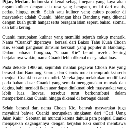
Pijar, Medan.
Indonesia dikenal sebagai negara yang kaya akan
ragam kuliner dengan cita rasa yang beragam, mulai dari manis,
pedas, hingga gurih. Salah satu kuliner yang cukup populer di
masyarakat adalah Cuanki, hidangan khas Bandung yang dikenal
dengan kuah gurih hangat serta beragam isian seperti bakso, siomai,
dan tahu kering.
Cuanki merupakan kuliner yang memiliki sejarah cukup menarik.
Nama “Cuanki” dipercaya berasal dari Bakso Tahu Kuah Choan
Kie, sebuah panganan dimsum berkuah yang populer di Bandung.
Dalam bahasa Tionghoa, “Choan Kie” berarti rezeki. Seiring
berjalannya waktu, nama Cuanki lebih dikenal masyarakat luas.
Pada dekade 1980-an, sejumlah mantan pegawai Choan Kie yang
berasal dari Bandung, Garut, dan Ciamis mulai memproduksi serta
menjual Cuanki secara mandiri. Mereka juga melakukan modifikasi
pada bahan dasar Cuanki yang semula menggunakan minyak dan
daging babi menjadi ikan agar dapat dinikmati oleh masyarakat yang
lebih luas. Inovasi tersebut turut berkontribusi dalam
memperkenalkan Cuanki hingga dikenal di berbagai daerah.
Selain berasal dari nama Choan Kie, banyak masyarakat juga
meyakini bahwa Cuanki merupakan singkatan dari “Cari Uang
Jalan Kaki”. Sebutan ini muncul karena dahulu para penjual Cuanki
menjajakan dagangannya dengan berjalan kaki sambil membawa