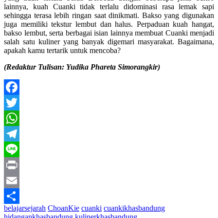
lainnya, kuah Cuanki tidak terlalu didominasi rasa lemak sapi
sehingga terasa lebih ringan saat dinikmati. Bakso yang digunakan
juga memiliki tekstur lembut dan halus. Perpaduan kuah hangat,
bakso lembut, serta berbagai isian lainnya membuat Cuanki menjadi
salah satu kuliner yang banyak digemari masyarakat. Bagaimana,
apakah kamu tertarik untuk mencoba?
(Redaktur Tulisan: Yudika Phareta Simorangkir)
Facebook
Twitter
WhatsApp
Telegram
Line
Print
Email
belajarsejarah
ChoanKie
cuanki
cuankikhasbandung
Share
hidangankhasbandung
kulinerkhasbandung