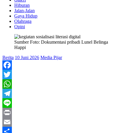
Hiburan
Jalan-Jalan
Gaya Hidup
Olahraga
Opini
Sumber Foto: Dokumentasi pribadi Lunel Belinga
Happi
Berita
10 Juni 2026
Media Pijar
Facebook
Twitter
WhatsApp
Telegram
Line
Print
Email