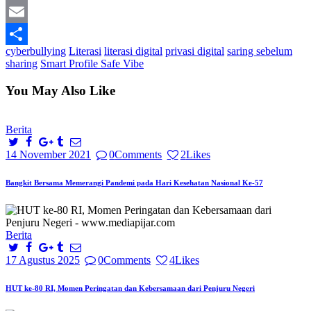
Print
Email
cyberbullying
Literasi
literasi digital
privasi digital
saring sebelum
Share
sharing
Smart Profile Safe Vibe
You May Also Like
Berita
14 November 2021
0
Comments
2
Likes
Bangkit Bersama Memerangi Pandemi pada Hari Kesehatan Nasional Ke-57
Berita
17 Agustus 2025
0
Comments
4
Likes
HUT ke-80 RI, Momen Peringatan dan Kebersamaan dari Penjuru Negeri