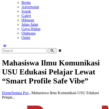
Berita
Advertorial
Sosok
Galeri
Hiburan
Jalan-Jalan
Gaya Hidup
Olahraga
Opini
Mahasiswa Ilmu Komunikasi
USU Edukasi Pelajar Lewat
“Smart Profile Safe Vibe”
Home
Semua Pos
...
Mahasiswa Ilmu Komunikasi USU Edukasi
Pelajar...