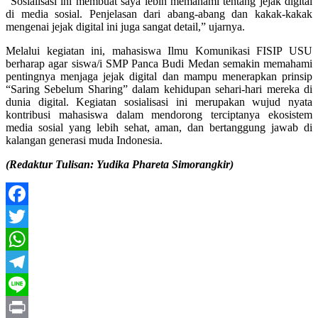
“Sosialisasi ini membuat saya lebih memahami tentang jejak digital
di media sosial. Penjelasan dari abang-abang dan kakak-kakak
mengenai jejak digital ini juga sangat detail,” ujarnya.
Melalui kegiatan ini, mahasiswa Ilmu Komunikasi FISIP USU
berharap agar siswa/i SMP Panca Budi Medan semakin memahami
pentingnya menjaga jejak digital dan mampu menerapkan prinsip
“Saring Sebelum Sharing” dalam kehidupan sehari-hari mereka di
dunia digital. Kegiatan sosialisasi ini merupakan wujud nyata
kontribusi mahasiswa dalam mendorong terciptanya ekosistem
media sosial yang lebih sehat, aman, dan bertanggung jawab di
kalangan generasi muda Indonesia.
(Redaktur Tulisan: Yudika Phareta Simorangkir)
Facebook
Twitter
WhatsApp
Telegram
Line