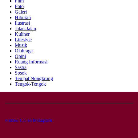
Film
Foto
Galeri
Hiburan
Ilustrasi
Jalan-Jalan
Kuliner
Lifestyle
Musik
Olahraga
Opini
Ruang Informasi
Sastra
Sosok
Tempat Nongkrong
Tengok-Tengok
Follow Us on Instagram