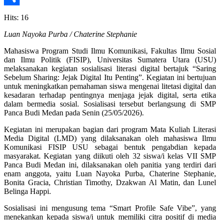
Share
Hits: 16
Luan Nayoka Purba / Chaterine Stephanie
Mahasiswa Program Studi Ilmu Komunikasi, Fakultas Ilmu Sosial
dan Ilmu Politik (FISIP), Universitas Sumatera Utara (USU)
melaksanakan kegiatan sosialisasi literasi digital bertajuk “Saring
Sebelum Sharing: Jejak Digital Itu Penting”. Kegiatan ini bertujuan
untuk meningkatkan pemahaman siswa mengenai litetasi digital dan
kesadaran terhadap pentingnya menjaga jejak digital, serta etika
dalam bermedia sosial. Sosialisasi tersebut berlangsung di SMP
Panca Budi Medan pada Senin (25/05/2026).
Kegiatan ini merupakan bagian dari program Mata Kuliah Literasi
Media Digital (LMD) yang dilaksanakan oleh mahasiswa Ilmu
Komunikasi FISIP USU sebagai bentuk pengabdian kepada
masyarakat. Kegiatan yang diikuti oleh 32 siswa/i kelas VII SMP
Panca Budi Medan ini, dilaksanakan oleh panitia yang terdiri dari
enam anggota, yaitu Luan Nayoka Purba, Chaterine Stephanie,
Bonita Gracia, Christian Timothy, Dzakwan Al Matin, dan Lunel
Belinga Happi.
Sosialisasi ini mengusung tema “Smart Profile Safe Vibe”, yang
menekankan kepada siswa/i untuk memiliki citra positif di media