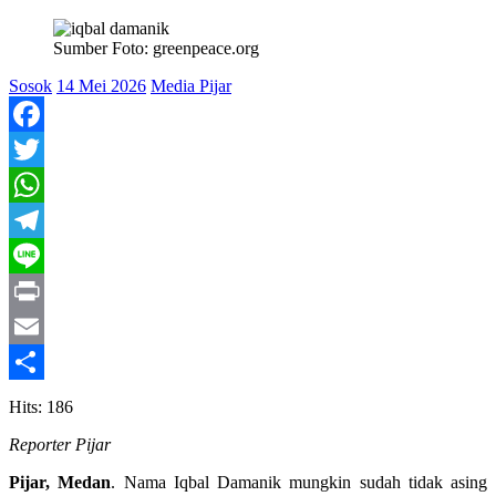
Sumber Foto: greenpeace.org
Sosok
14 Mei 2026
Media Pijar
Facebook
Twitter
WhatsApp
Telegram
Line
Print
Email
Share
Hits: 186
Reporter Pijar
Pijar, Medan
. Nama Iqbal Damanik mungkin sudah tidak asing