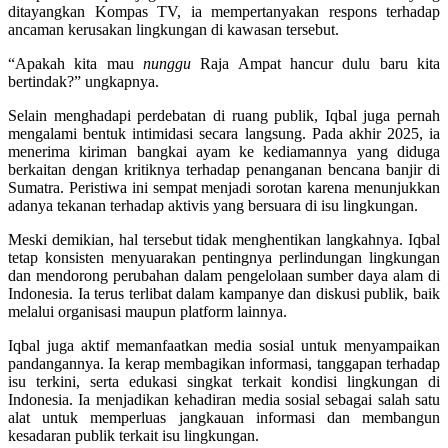
ditayangkan Kompas TV, ia mempertanyakan respons terhadap
ancaman kerusakan lingkungan di kawasan tersebut.
“Apakah kita mau
nunggu
Raja Ampat hancur dulu baru kita
bertindak?” ungkapnya.
Selain menghadapi perdebatan di ruang publik, Iqbal juga pernah
mengalami bentuk intimidasi secara langsung. Pada akhir 2025, ia
menerima kiriman bangkai ayam ke kediamannya yang diduga
berkaitan dengan kritiknya terhadap penanganan bencana banjir di
Sumatra. Peristiwa ini sempat menjadi sorotan karena menunjukkan
adanya tekanan terhadap aktivis yang bersuara di isu lingkungan.
Meski demikian, hal tersebut tidak menghentikan langkahnya. Iqbal
tetap konsisten menyuarakan pentingnya perlindungan lingkungan
dan mendorong perubahan dalam pengelolaan sumber daya alam di
Indonesia. Ia terus terlibat dalam kampanye dan diskusi publik, baik
melalui organisasi maupun platform lainnya.
Iqbal juga aktif memanfaatkan media sosial untuk menyampaikan
pandangannya. Ia kerap membagikan informasi, tanggapan terhadap
isu terkini, serta edukasi singkat terkait kondisi lingkungan di
Indonesia. Ia menjadikan kehadiran media sosial sebagai salah satu
alat untuk memperluas jangkauan informasi dan membangun
kesadaran publik terkait isu lingkungan.