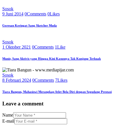
Sosok
9 Juni 2014
0
Comments
0
Likes
Goresan Keringat Sang Sketcher Muda
Sosok
1 Oktober 2021
0
Comments
1
Like
Munir, Sang Aktivis yang Hingga Kini Kasusnya Tak Kunjung Terkuak
Sosok
8 Februari 2024
0
Comments
7
Likes
Tiara Bangun, Mahasiswi Merangkap Atlet Bela Diri dengan Segudang Prestasi
Leave a comment
Name
E-mail