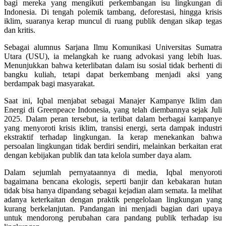
bagi mereka yang mengikuti perkembangan isu lingkungan di
Indonesia. Di tengah polemik tambang, deforestasi, hingga krisis
iklim, suaranya kerap muncul di ruang publik dengan sikap tegas
dan kritis.
Sebagai alumnus Sarjana Ilmu Komunikasi Universitas Sumatra
Utara (USU), ia melangkah ke ruang advokasi yang lebih luas.
Menunjukkan bahwa keterlibatan dalam isu sosial tidak berhenti di
bangku kuliah, tetapi dapat berkembang menjadi aksi yang
berdampak bagi masyarakat.
Saat ini, Iqbal menjabat sebagai Manajer Kampanye Iklim dan
Energi di Greenpeace Indonesia, yang telah diembannya sejak Juli
2025. Dalam peran tersebut, ia terlibat dalam berbagai kampanye
yang menyoroti krisis iklim, transisi energi, serta dampak industri
ekstraktif terhadap lingkungan. Ia kerap menekankan bahwa
persoalan lingkungan tidak berdiri sendiri, melainkan berkaitan erat
dengan kebijakan publik dan tata kelola sumber daya alam.
Dalam sejumlah pernyataannya di media, Iqbal menyoroti
bagaimana bencana ekologis, seperti banjir dan kebakaran hutan
tidak bisa hanya dipandang sebagai kejadian alam semata. Ia melihat
adanya keterkaitan dengan praktik pengelolaan lingkungan yang
kurang berkelanjutan. Pandangan ini menjadi bagian dari upaya
untuk mendorong perubahan cara pandang publik terhadap isu