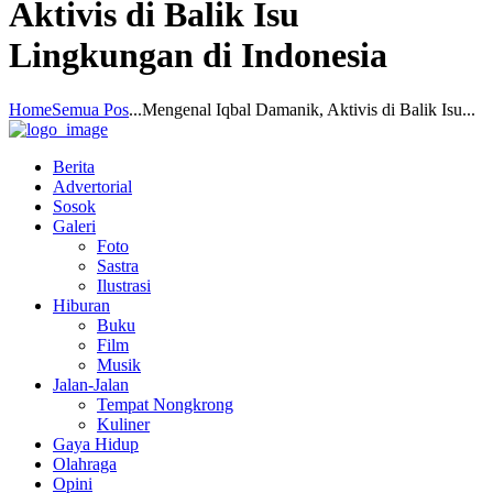
Aktivis di Balik Isu
Lingkungan di Indonesia
Home
Semua Pos
...
Mengenal Iqbal Damanik, Aktivis di Balik Isu...
Berita
Advertorial
Sosok
Galeri
Foto
Sastra
Ilustrasi
Hiburan
Buku
Film
Musik
Jalan-Jalan
Tempat Nongkrong
Kuliner
Gaya Hidup
Olahraga
Opini