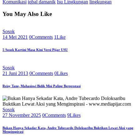
Komunikasi
iqbal damanik
Isu Lingkungan
lingkungan
You May Also Like
Sosok
14 Mei 2021
0
Comments
1
Like
5 Sosok Kartini Masa Kini Versi Pijar USU
Sosok
21 Juni 2013
0
Comments
0
Likes
Reisy Tane, Mahasiswi Bidik Misi Paling Berprestasi
Sosok
27 November 2025
0
Comments
9
Likes
Bukan Hanya Sekadar Kata, Andre Tubecardo Doloksaribu Buktikan Lewat Aksi yang
Menginspirasi