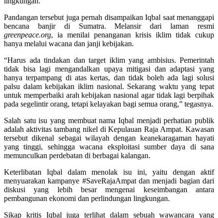
lingkungan.
Pandangan tersebut juga pernah disampaikan Iqbal saat menanggapi
bencana banjir di Sumatra. Melansir dari laman resmi
greenpeace.org
, ia menilai penanganan krisis iklim tidak cukup
hanya melalui wacana dan janji kebijakan.
“Harus ada tindakan dan target iklim yang ambisius. Pemerintah
tidak bisa lagi mengandalkan upaya mitigasi dan adaptasi yang
hanya terpampang di atas kertas, dan tidak boleh ada lagi solusi
palsu dalam kebijakan iklim nasional. Sekarang waktu yang tepat
untuk memperbaiki arah kebijakan nasional agar tidak lagi berpihak
pada segelintir orang, tetapi kelayakan bagi semua orang,” tegasnya.
Salah satu isu yang membuat nama Iqbal menjadi perhatian publik
adalah aktivitas tambang nikel di Kepulauan Raja Ampat. Kawasan
tersebut dikenal sebagai wilayah dengan keanekaragaman hayati
yang tinggi, sehingga wacana eksploitasi sumber daya di sana
memunculkan perdebatan di berbagai kalangan.
Keterlibatan Iqbal dalam menolak isu ini, yaitu dengan aktif
menyuarakan kampanye #SaveRajaAmpat dan menjadi bagian dari
diskusi yang lebih besar mengenai keseimbangan antara
pembangunan ekonomi dan perlindungan lingkungan.
Sikap kritis Iqbal juga terlihat dalam sebuah wawancara yang