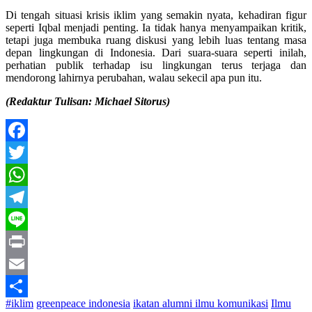
Di tengah situasi krisis iklim yang semakin nyata, kehadiran figur
seperti Iqbal menjadi penting. Ia tidak hanya menyampaikan kritik,
tetapi juga membuka ruang diskusi yang lebih luas tentang masa
depan lingkungan di Indonesia. Dari suara-suara seperti inilah,
perhatian publik terhadap isu lingkungan terus terjaga dan
mendorong lahirnya perubahan, walau sekecil apa pun itu.
(Redaktur Tulisan: Michael Sitorus)
Facebook
Twitter
WhatsApp
Telegram
Line
Print
Email
#iklim
greenpeace indonesia
ikatan alumni ilmu komunikasi
Ilmu
Share