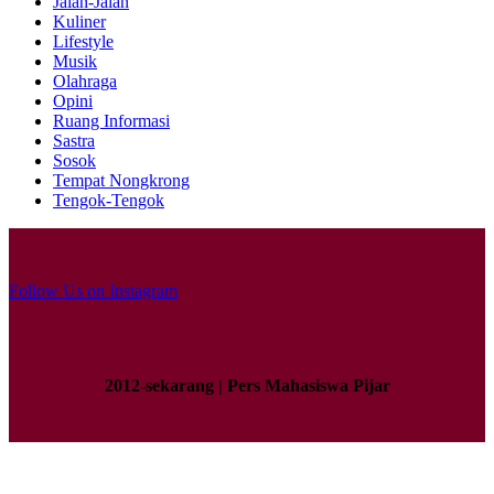
Jalan-Jalan
Kuliner
Lifestyle
Musik
Olahraga
Opini
Ruang Informasi
Sastra
Sosok
Tempat Nongkrong
Tengok-Tengok
Follow Us on Instagram
2012-sekarang | Pers Mahasiswa Pijar