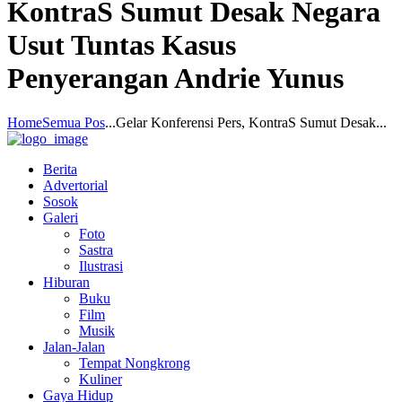
KontraS Sumut Desak Negara
Usut Tuntas Kasus
Penyerangan Andrie Yunus
Home
Semua Pos
...
Gelar Konferensi Pers, KontraS Sumut Desak...
Berita
Advertorial
Sosok
Galeri
Foto
Sastra
Ilustrasi
Hiburan
Buku
Film
Musik
Jalan-Jalan
Tempat Nongkrong
Kuliner
Gaya Hidup