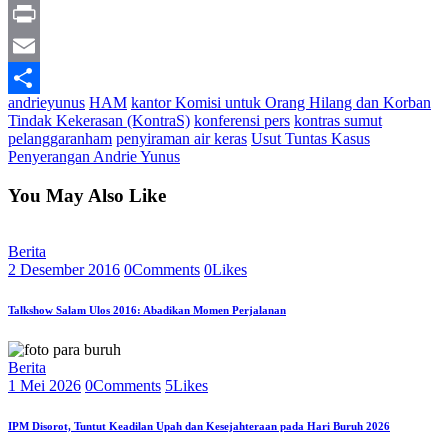
Line
Print
Email
andrieyunus
HAM
kantor Komisi untuk Orang Hilang dan Korban
Share
Tindak Kekerasan (KontraS)
konferensi pers
kontras sumut
pelanggaranham
penyiraman air keras
Usut Tuntas Kasus
Penyerangan Andrie Yunus
You May Also Like
Berita
2 Desember 2016
0
Comments
0
Likes
Talkshow Salam Ulos 2016: Abadikan Momen Perjalanan
Berita
1 Mei 2026
0
Comments
5
Likes
IPM Disorot, Tuntut Keadilan Upah dan Kesejahteraan pada Hari Buruh 2026