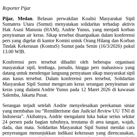
Reporter Pijar
Pijar, Medan
. Belasan perwakilan Koalisi Masyarakat Sipil
Sumatera Utara (Sumut) menyatakan solidaritas terhadap aktivis
Hak Asasi Manusia (HAM), Andrie Yunus, yang menjadi korban
penyiraman air keras. Sikap tersebut disampaikan dalam konferensi
pers yang digelar di kantor Komisi untuk Orang Hilang dan Korban
Tindak Kekerasan (KontraS) Sumut pada Senin (16/3/2026) pukul
13.00 WIB.
Konferensi pers tersebut dihadiri oleh beberapa organisasi
masyarakat sipil, lembaga, jurnalis, hingga pers mahasiswa yang
datang untuk mendengar langsung pernyataan sikap masyarakat sipil
atas kasus tersebut. Dalam konferensi pers tersebut, Solidaritas
Masyarakat Sipil Sumut mengecam keras serangan penyiraman air
keras yang dialami Andrie Yunus pada 12 Maret 2026 di kawasan
Salemba, Jakarta Pusat.
Serangan terjadi setelah Andrie menyelesaikan perekaman siniar
yang membahas isu “Remiliterisme dan
Judicial Review
UU TNI di
Indonesia”. Akibatnya, Andrie mengalami luka bakar serius sekitar
24 persen pada bagian tubuhnya, terutama di area tangan, wajah,
dada, dan mata. Solidaritas Masyarakat Sipil Sumut menilai cara
penyerangan menunjukkan indikasi kekerasan yang direncanakan,