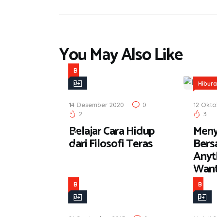
p
You May Also Like
B
u
Hibur
k
14 Desember 2020
0
12 Okto
u
2
3
,
Belajar Cara Hidup
Meny
H
dari Filosofi Teras
Bers
i
Anyt
b
Wan
u
r
B
B
a
u
u
n
k
k