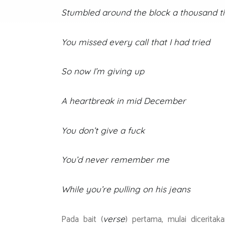
Stumbled around the block a thousand t
You missed every call that I had tried
So now I’m giving up
A heartbreak in mid December
You don’t give a fuck
You’d never remember me
While you’re pulling on his jeans
Pada bait (
) pertama, mulai dicerita
verse