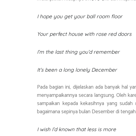
I hope you get your ball room floor
Your perfect house with rose red doors
I’m the last thing you’d remember
It’s been a long lonely December
Pada bagian ini, dijelaskan ada banyak hal ya
menyampaikannya secara langsung. Oleh karena 
sampaikan kepada kekasihnya yang sudah me
bagaimana sepinya bulan Desember di tengah 
I wish I’d known that less is more