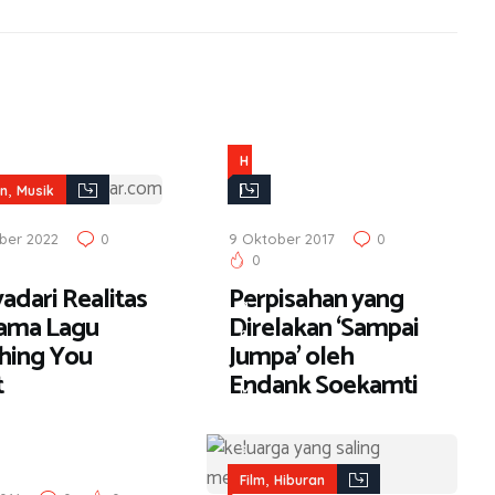
H
,
i
an
Musik
b
ber 2022
0
9 Oktober 2017
0
u
0
r
adari Realitas
Perpisahan yang
a
ama Lagu
Direlakan ‘Sampai
n
hing You
Jumpa’ oleh
,
t
Endank Soekamti
M
u
s
,
i
Film
Hiburan