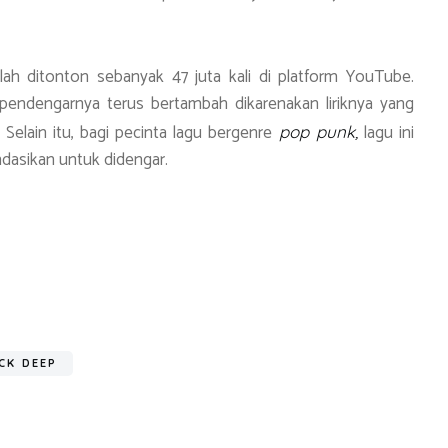
ah ditonton sebanyak 47 juta kali di platform YouTube.
 pendengarnya terus bertambah dikarenakan liriknya yang
 Selain itu, bagi pecinta lagu bergenre
lagu ini
pop punk,
ndasikan untuk didengar.
S
h
ar
e
CK DEEP