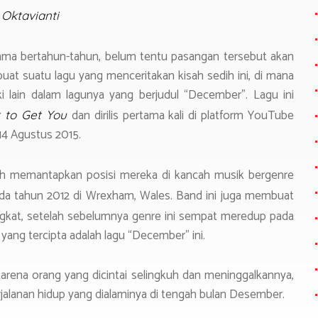
e
 Oktavianti
lama bertahun-tahun, belum tentu pasangan tersebut akan
at suatu lagu yang menceritakan kisah sedih ini, di mana
ki lain dalam lagunya yang berjudul “December”. Lagu ini
dan dirilis pertama kali di platform YouTube
t to Get You
14 Agustus 2015.
ah memantapkan posisi mereka di kancah musik bergenre
a tahun 2012 di Wrexham, Wales. Band ini juga membuat
gkat, setelah sebelumnya genre ini sempat meredup pada
yang tercipta adalah lagu “December” ini.
karena orang yang dicintai selingkuh dan meninggalkannya,
alanan hidup yang dialaminya di tengah bulan Desember.