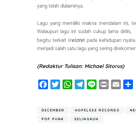
yang telah dialaminya.
Lagu yang memiliki makna mendalam ini, tel
Walaupun lagu ini sudah cukup lama dirilis,
begitu terkait (
) pada kehidupan nyata.
relate
menjadi salah satu lagu yang sering direkome
(Redaktur Tulisan: Michael Sitorus)
Fa
T
W
T
Li
Pr
E
ce
wi
h
el
n
in
m
b
tt
at
e
e
t
ail
o
er
s
gr
DECEMBER
HOPELESS RECORDS
NE
ok
A
a
POP PUNK
SELINGKUH
p
m