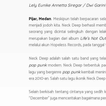
o
er
s
gr
Lely Eunike Annetta Siregar / Dwi Garini
ok
A
a
p
m
Pijar, Medan
. Meskipun telah berpacaran se
p
menjadi jodoh kita. Neck Deep berhasil membu
seorang yang dicintai selingkuh dengan lela
merupakan bagian dari album
Life’s Not Ou
melalui akun Hopeless Records, pada tanggal 
Neck Deep adalah salah satu band yang tel
modern. Neck Deep terbentuk pad
pop punk
lagu yang bergenre
kembali menin
pop punk
era 2010-an. Salah satu lagu ikonik Neck Deep 
Selain berkisah tentang cintanya yang sedih 
“December” juga menceritakan bagaimana perj