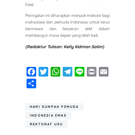
Fidel.
Peringatan ini diharapkan menjadi motivasi bagi
mahasiswa dan pemuda Indonesia untuk terus
berinovasi dan berperan aktif dalam
membangun masa depan yang lebih baik.
(Redaktur Tulisan: Kelly Kidman Salim)
Fa
T
W
T
Li
Pr
E
ce
wi
h
el
n
in
m
S
b
tt
at
e
e
t
ail
h
o
er
s
gr
ar
ok
A
a
HARI SUMPAH PEMUDA
e
p
m
INDONESIA EMAS
p
REKTORAT USU