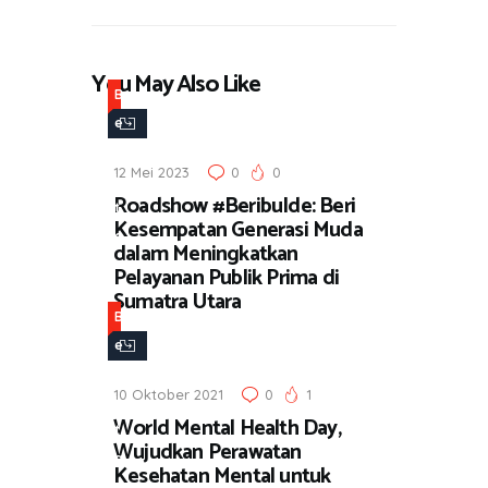
You May Also Like
B
e
r
12 Mei 2023
0
0
i
Roadshow #BeribuIde: Beri
t
Kesempatan Generasi Muda
a
dalam Meningkatkan
Pelayanan Publik Prima di
Sumatra Utara
B
e
r
10 Oktober 2021
0
1
i
World Mental Health Day,
t
Wujudkan Perawatan
a
Kesehatan Mental untuk