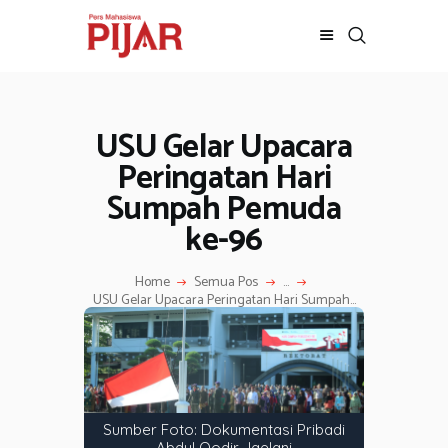
USU Gelar Upacara
BERITA
ADVERTORIAL
Peringatan Hari
SOSOK
Sumpah Pemuda
GALERI
ke-96
HIBURAN
JALAN-JALAN
Home
Semua Pos
...
USU Gelar Upacara Peringatan Hari Sumpah...
GAYA HIDUP
OLAHRAGA
OPINI
Sumber Foto: Dokumentasi Pribadi
Abdul Qodir Jaelani