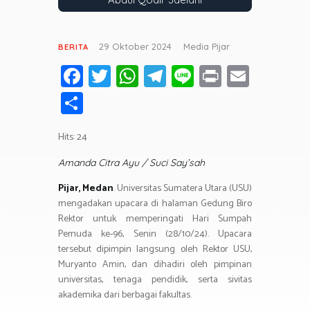
29 Oktober 2024
Media Pijar
BERITA
Fa
T
W
T
Li
Pr
E
ce
wi
h
el
n
in
m
S
b
tt
at
e
e
t
ail
h
o
er
s
gr
Hits: 24
ar
ok
A
a
e
Amanda Citra Ayu / Suci Say’sah
p
m
Pijar, Medan
. Universitas Sumatera Utara (USU)
p
mengadakan upacara di halaman Gedung Biro
Rektor untuk memperingati Hari Sumpah
Pemuda ke-96, Senin (28/10/24). Upacara
tersebut dipimpin langsung oleh Rektor USU,
Muryanto Amin, dan dihadiri oleh pimpinan
universitas, tenaga pendidik, serta sivitas
akademika dari berbagai fakultas.