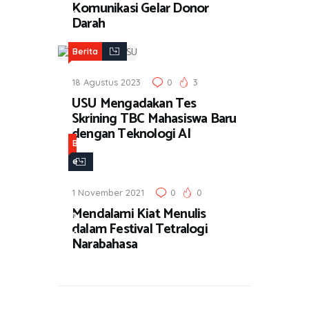
Komunikasi Gelar Donor
a
Darah
Berita
18 Agustus 2023
0
3
USU Mengadakan Tes
Skrining TBC Mahasiswa Baru
dengan Teknologi AI
B
e
r
1 November 2021
0
0
i
Mendalami Kiat Menulis
t
dalam Festival Tetralogi
a
Narabahasa