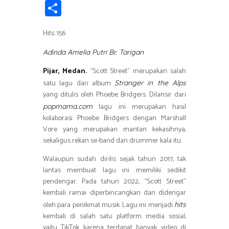
ce
wi
h
el
n
in
m
S
b
tt
at
e
e
t
ail
h
o
er
s
gr
Hits: 156
ar
ok
A
a
e
Adinda Amelia Putri Br. Tarigan
p
m
Pijar, Medan.
“Scott Street” merupakan salah
p
satu lagu dari album
Stranger in the Alps
yang ditulis oleh Phoebe Bridgers. Dilansir dari
lagu ini merupakan hasil
popmama.com
kolaborasi Phoebe Bridgers dengan Marshall
Vore yang merupakan mantan kekasihnya,
sekaligus rekan se-band dan drummer kala itu.
Walaupun sudah dirilis sejak tahun 2017, tak
lantas membuat lagu ini memiliki sedikit
pendengar. Pada tahun 2022, “Scott Street”
kembali ramai diperbincangkan dan didengar
oleh para penikmat musik. Lagu ini menjadi
hits
kembali di salah satu platform media sosial,
yaitu TikTok karena terdapat banyak video di