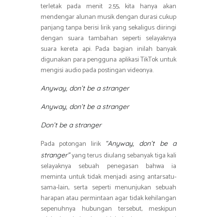
terletak pada menit 2.55, kita hanya akan
mendengar alunan musik dengan durasi cukup
panjang tanpa berisi lirik yang sekaligus diiringi
dengan suara tambahan seperti selayaknya
suara kereta api. Pada bagian inilah banyak
digunakan para pengguna aplikasi TikTok untuk
mengisi audio pada postingan videonya.
Anyway, don’t be a stranger
Anyway, don’t be a stranger
Don’t be a stranger
Pada potongan lirik
“Anyway, don’t be a
yang terus diulang sebanyak tiga kali
stranger”
selayaknya sebuah penegasan bahwa ia
meminta untuk tidak menjadi asing antarsatu-
sama-lain, serta seperti menunjukan sebuah
harapan atau permintaan agar tidak kehilangan
sepenuhnya hubungan tersebut, meskipun