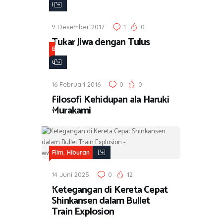
,
i
M
b
9 Desember 2017
1
0
u
u
Tukar Jiwa dengan Tulus
s
r
B
i
a
u
k
n
k
,
16 Februari 2016
0
0
u
M
Filosofi Kehidupan ala Haruki
,
Murakami
u
H
s
i
i
b
k
,
u
Film
Hiburan
r
14 Juni 2025
0
12
a
Ketegangan di Kereta Cepat
n
Shinkansen dalam Bullet
Train Explosion