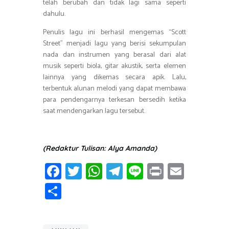
telah berubah dan tidak lagi sama seperti
dahulu.
Penulis lagu ini berhasil mengemas “Scott
Street” menjadi lagu yang berisi sekumpulan
nada dan instrumen yang berasal dari alat
musik seperti biola, gitar akustik, serta elemen
lainnya yang dikemas secara apik. Lalu,
terbentuk alunan melodi yang dapat membawa
para pendengarnya terkesan bersedih ketika
saat mendengarkan lagu tersebut.
(Redaktur Tulisan: Alya Amanda)
Fa
T
W
T
Li
Pr
E
ce
wi
h
el
n
in
m
S
b
tt
at
e
e
t
ail
h
o
er
s
gr
ar