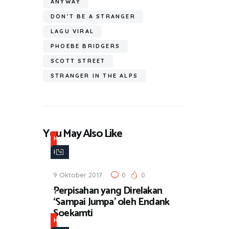
ok
A
a
ANYWAY
e
p
m
DON’T BE A STRANGER
p
LAGU VIRAL
PHOEBE BRIDGERS
SCOTT STREET
STRANGER IN THE ALPS
You May Also Like
H
i
b
9 Oktober 2017
0
0
u
Perpisahan yang Direlakan
r
‘Sampai Jumpa’ oleh Endank
a
Soekamti
n
H