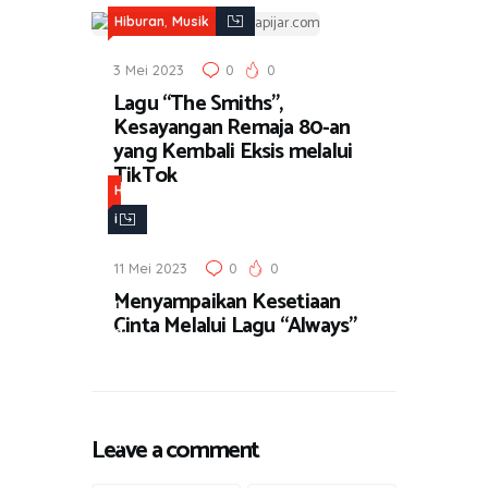
,
Hiburan
Musik
3 Mei 2023
0
0
Lagu “The Smiths”,
Kesayangan Remaja 80-an
yang Kembali Eksis melalui
TikTok
H
i
b
11 Mei 2023
0
0
u
Menyampaikan Kesetiaan
r
Cinta Melalui Lagu “Always”
a
n
,
M
Leave a comment
u
s