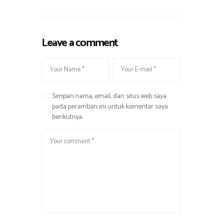
n
n
,
M
Leave a comment
u
s
i
k
Simpan nama, email, dan situs web saya
pada peramban ini untuk komentar saya
berikutnya.