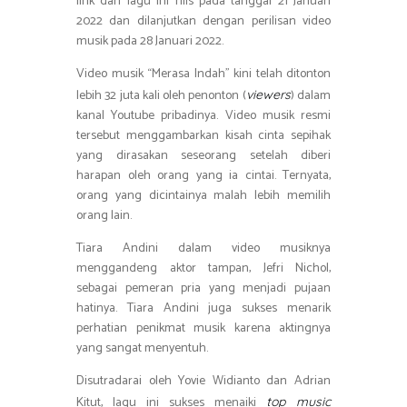
lirik dari lagu ini rilis pada tanggal 21 Januari
2022 dan dilanjutkan dengan perilisan video
musik pada 28 Januari 2022.
Video musik “Merasa Indah” kini telah ditonton
lebih 32 juta kali oleh penonton (
) dalam
viewers
kanal Youtube pribadinya. Video musik resmi
tersebut menggambarkan kisah cinta sepihak
yang dirasakan seseorang setelah diberi
harapan oleh orang yang ia cintai. Ternyata,
orang yang dicintainya malah lebih memilih
orang lain.
Tiara Andini dalam video musiknya
menggandeng aktor tampan, Jefri Nichol,
sebagai pemeran pria yang menjadi pujaan
hatinya. Tiara Andini juga sukses menarik
perhatian penikmat musik karena aktingnya
yang sangat menyentuh.
Disutradarai oleh Yovie Widianto dan Adrian
Kitut, lagu ini sukses menaiki
top music