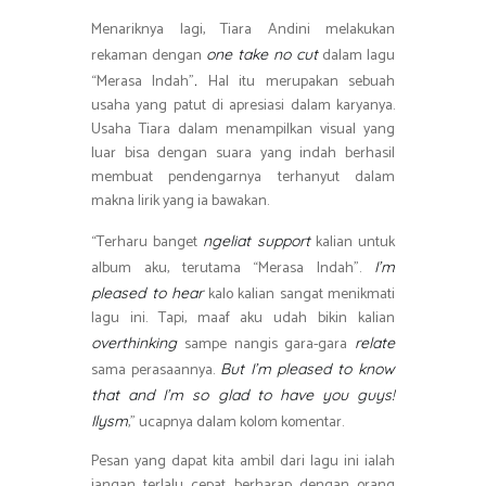
Menariknya lagi, Tiara Andini melakukan
rekaman dengan
dalam lagu
one take no cut
“Merasa Indah”
Hal itu merupakan sebuah
.
usaha yang patut di apresiasi dalam karyanya.
Usaha Tiara dalam menampilkan visual yang
luar bisa dengan suara yang indah berhasil
membuat pendengarnya terhanyut dalam
makna lirik yang ia bawakan.
“Terharu banget
kalian untuk
ngeliat support
album aku, terutama “Merasa Indah”.
I’m
kalo kalian sangat menikmati
pleased to hear
lagu ini. Tapi, maaf aku udah bikin kalian
sampe nangis gara-gara
overthinking
relate
sama perasaannya.
But I’m pleased to know
that and I’m so glad to have you guys!
,” ucapnya dalam kolom komentar.
Ilysm
Pesan yang dapat kita ambil dari lagu ini ialah
jangan terlalu cepat berharap dengan orang