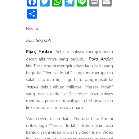
Fa
T
W
T
Li
Pr
E
ce
wi
h
el
n
in
m
S
b
tt
at
e
e
t
ail
h
o
er
s
gr
Hits: 141
ar
ok
A
a
e
Suci Say’sah
p
m
Pijar, Medan.
Setelah sukses mengeluarkan
p
debut albumnya yang berjudul
,
Tiara Andini
kini Tiara Andini mengeluarkan lagu baru yang
berjudul “Merasa Indah”. Lagu ini merupakan
salah satu dari tiga lagu baru yang masuk ke
debut album miliknya. “Merasa Indah”
tr
acks
yang dirilis pada 12 Desember 2021 sukses
membuat penikmat musik galau terhanyut oleh
lirik dan suara merdu dari Tiara.
Video resmi dalam kanal Youtube Tiara Andini
untuk lagu “Merasa Indah” dirilis dalam dua
bentuk, yakni video lirik dan video musik. Video