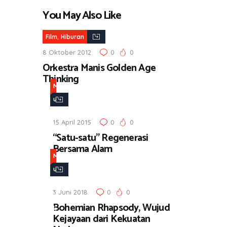
You May Also Like
,
Film
Hiburan
8 Oktober 2012
0
0
Orkestra Manis Golden Age
Thinking
M
u
s
15 April 2015
0
0
i
“Satu-satu” Regenerasi
k
Bersama Alam
M
u
s
3 Juni 2018
0
0
i
Bohemian Rhapsody, Wujud
k
Kejayaan dari Kekuatan