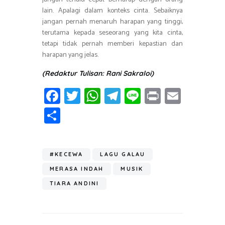
lain. Apalagi dalam konteks cinta. Sebaiknya
jangan pernah menaruh harapan yang tinggi,
terutama kepada seseorang yang kita cinta,
tetapi tidak pernah memberi kepastian dan
harapan yang jelas.
(Redaktur Tulisan: Rani Sakraloi)
Fa
T
W
T
Li
Pr
E
ce
wi
h
el
n
in
m
S
b
tt
at
e
e
t
ail
h
o
er
s
gr
ar
ok
A
a
#KECEWA
LAGU GALAU
e
p
m
MERASA INDAH
MUSIK
p
TIARA ANDINI