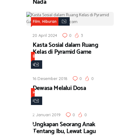
Nada
,
Film
Hiburan
20 April 2024
0
3
Kasta Sosial dalam Ruang
Kelas di Pyramid Game
B
u
k
16 Desember 2018
0
0
u
Dewasa Melalui Dosa
,
H
H
i
i
b
b
2 Januari 2019
0
0
u
u
Ungkapan Seorang Anak
r
Tentang Ibu, Lewat Lagu
r
a
a