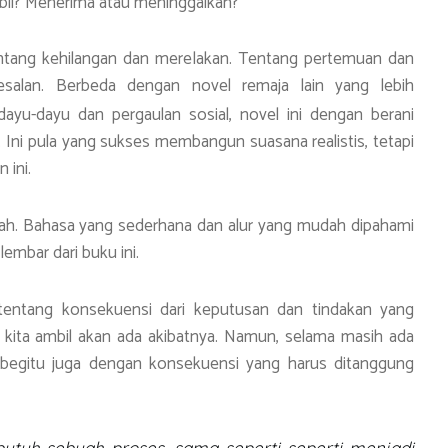
mbil? Menerima atau meninggalkan?
entang kehilangan dan merelakan. Tentang pertemuan dan
salan. Berbeda dengan novel remaja lain yang lebih
yu-dayu dan pergaulan sosial, novel ini dengan berani
. Ini pula yang sukses membangun suasana realistis, tetapi
 ini.
dah. Bahasa yang sederhana dan alur yang mudah dipahami
mbar dari buku ini.
 tentang konsekuensi dari keputusan dan tindakan yang
 kita ambil akan ada akibatnya. Namun, selama masih ada
, begitu juga dengan konsekuensi yang harus ditanggung
 butuh sebuah proses, sama seperti seperti menjadi