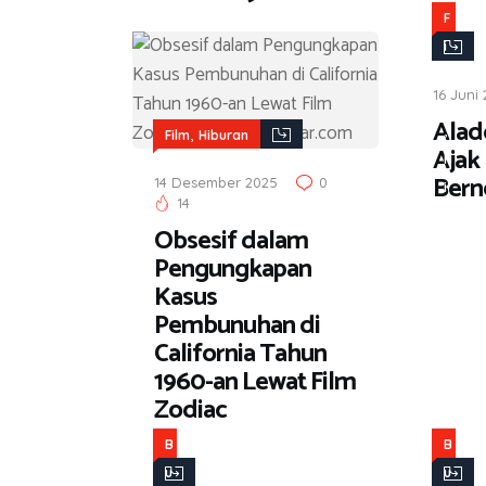
F
i
l
16 Juni 
m
Alad
,
,
Film
Hiburan
Ajak
H
Bern
14 Desember 2025
0
i
14
b
Obsesif dalam
u
Pengungkapan
r
Kasus
a
Pembunuhan di
n
California Tahun
1960-an Lewat Film
Zodiac
B
B
u
u