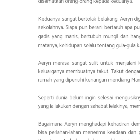
disematkan orang-orang kepada keduanya.
Keduanya sangat bertolak belakang. Aeryn dig
sekolahnya. Siapa pun berani bertaruh apa pun
gadis yang manis, bertubuh mungil dan han
matanya, kehidupan selalu tentang gula-gula 
Aeryn merasa sangat sulit untuk menjalani
keluarganya membuatnya takut. Takut denga
rumah yang dipenuhi kenangan mendiang Ma
Seperti dunia belum ingin selesai mengusik
yang ia lakukan dengan sahabat lelakinya, m
Bagaimana Aeryn menghadapi kehadiran demi
bisa perlahan-lahan menerima keadaan dan 