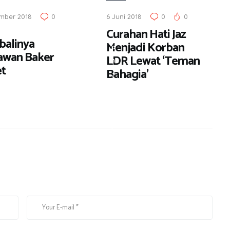
b
mber 2018
0
6 Juni 2018
0
0
u
Curahan Hati Jaz
r
alinya
Menjadi Korban
a
awan Baker
LDR Lewat ‘Teman
n
et
Bahagia’
,
M
u
s
i
k