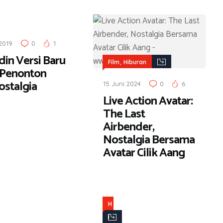
2019
0
1
din Versi Baru
,
Film
Hiburan
 Penonton
ostalgia
15 Juni 2024
0
6
Live Action Avatar:
The Last
Airbender,
Nostalgia Bersama
Avatar Cilik Aang
H
i