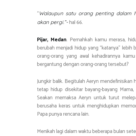
ok
A
a
p
m
“
Walaupun satu orang penting dalam hi
p
hal 66.
akan pergi.”-
Pijar, Medan
. Pernahkah kamu merasa, hid
berubah menjadi hidup yang “katanya” lebih b
orang-orang yang awal kehadirannya kamu
bergantung dengan orang-orang tersebut?
Jungkir balik. Begitulah Aeryn mendefinisikan
tetap hidup disekitar bayang-bayang Mama
Seakan memaksa Aeryn untuk turut melepas
berusaha keras untuk menghidupkan memori
Papa punya rencana lain.
Menikah lagi dalam waktu beberapa bulan sete