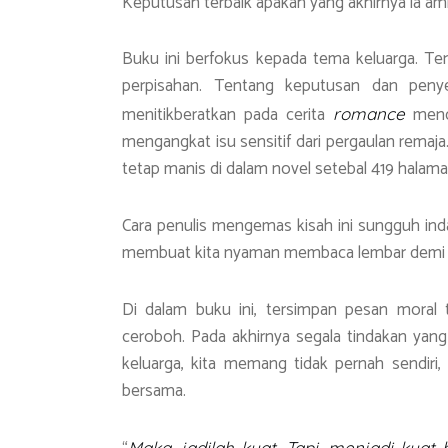
Keputusan terbaik apakah yang akhirnya ia a
Buku ini berfokus kepada tema keluarga. T
perpisahan. Tentang keputusan dan penye
menitikberatkan pada cerita
menda
romance
mengangkat isu sensitif dari pergaulan remaja
tetap manis di dalam novel setebal 419 halaman
Cara penulis mengemas kisah ini sungguh in
membuat kita nyaman membaca lembar demi le
Di dalam buku ini, tersimpan pesan moral
ceroboh. Pada akhirnya segala tindakan yang
keluarga, kita memang tidak pernah sendiri
bersama.
Maka, jadilah kuat. Tapi, menjadi kuat