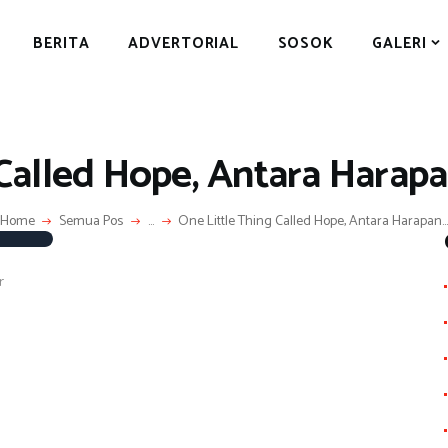
BERITA
BERITA
ADVERTORIAL
SOSOK
GALERI
ADVERTORIAL
SOSOK
GALERI
 Called Hope, Antara Harap
HIBURAN
JALAN-JALAN
Home
Semua Pos
...
One Little Thing Called Hope, Antara Harapan..
GAYA HIDUP
r
OLAHRAGA
S
OPINI
h
ar
e