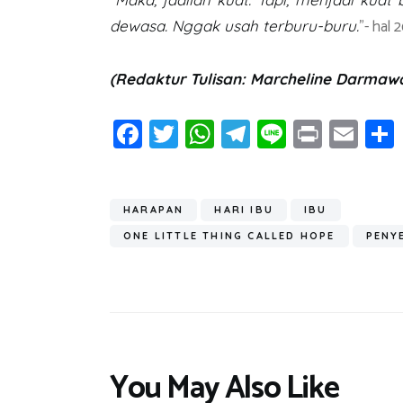
“
”- hal 
dewasa. Nggak usah terburu-buru.
(Redaktur Tulisan: Marcheline Darmaw
Fa
T
W
T
Li
Pr
E
ce
wi
h
el
n
in
m
b
tt
at
e
e
t
ail
o
er
s
gr
HARAPAN
HARI IBU
IBU
ok
A
a
ONE LITTLE THING CALLED HOPE
PENY
p
m
p
You May Also Like