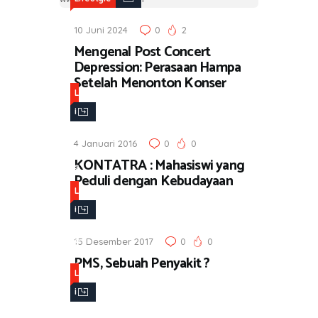
10 Juni 2024
0
2
Mengenal Post Concert
Depression: Perasaan Hampa
Setelah Menonton Konser
L
i
f
4 Januari 2016
0
0
e
KONTATRA : Mahasiswi yang
s
Peduli dengan Kebudayaan
t
L
y
i
l
f
e
15 Desember 2017
0
0
e
PMS, Sebuah Penyakit ?
s
L
t
i
y
f