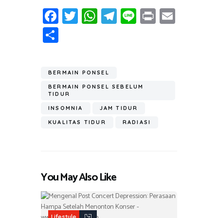
Fa
T
W
T
Li
Pr
E
ce
wi
h
el
n
in
m
S
b
tt
at
e
e
t
ail
h
o
er
s
gr
ar
ok
A
a
BERMAIN PONSEL
e
p
m
BERMAIN PONSEL SEBELUM
TIDUR
p
INSOMNIA
JAM TIDUR
KUALITAS TIDUR
RADIASI
You May Also Like
Lifestyle