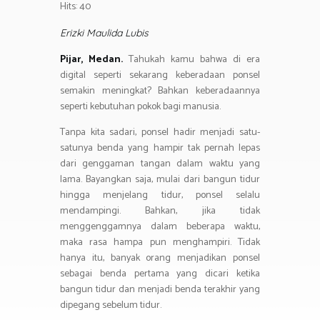
o
er
s
gr
Hits: 40
ar
ok
A
a
e
Erizki Maulida Lubis
p
m
Pijar, Medan.
Tahukah kamu bahwa di era
p
digital seperti sekarang keberadaan ponsel
semakin meningkat? Bahkan keberadaannya
seperti kebutuhan pokok bagi manusia.
Tanpa kita sadari, ponsel hadir menjadi satu-
satunya benda yang hampir tak pernah lepas
dari genggaman tangan dalam waktu yang
lama. Bayangkan saja, mulai dari bangun tidur
hingga menjelang tidur, ponsel selalu
mendampingi. Bahkan, jika tidak
menggenggamnya dalam beberapa waktu,
maka rasa hampa pun menghampiri. Tidak
hanya itu, banyak orang menjadikan ponsel
sebagai benda pertama yang dicari ketika
bangun tidur dan menjadi benda terakhir yang
dipegang sebelum tidur.