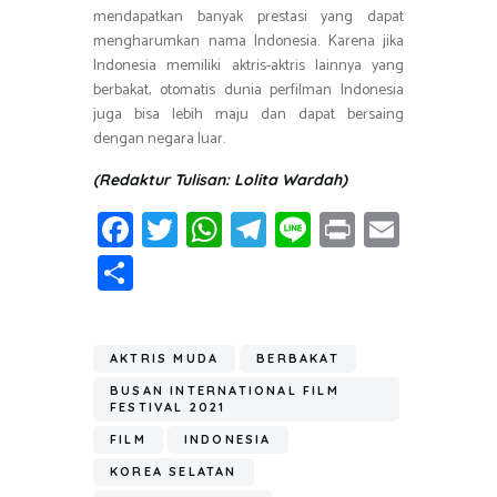
mendapatkan banyak prestasi yang dapat
mengharumkan nama Indonesia. Karena jika
Indonesia memiliki aktris-aktris lainnya yang
berbakat, otomatis dunia perfilman Indonesia
juga bisa lebih maju dan dapat bersaing
dengan negara luar.
(Redaktur Tulisan: Lolita Wardah)
Fa
T
W
T
Li
Pr
E
ce
wi
h
el
n
in
m
S
b
tt
at
e
e
t
ail
h
o
er
s
gr
ar
ok
A
a
AKTRIS MUDA
BERBAKAT
e
p
m
BUSAN INTERNATIONAL FILM
FESTIVAL 2021
p
FILM
INDONESIA
KOREA SELATAN