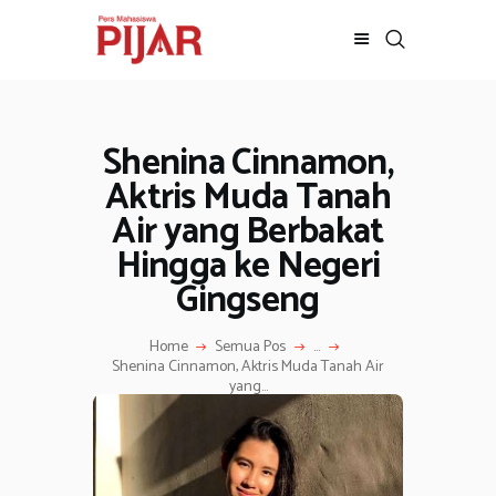
Shenina Cinnamon,
BERITA
ADVERTORIAL
Aktris Muda Tanah
SOSOK
Air yang Berbakat
GALERI
Hingga ke Negeri
HIBURAN
Gingseng
JALAN-JALAN
GAYA HIDUP
Home
Semua Pos
...
Shenina Cinnamon, Aktris Muda Tanah Air
OLAHRAGA
yang...
OPINI