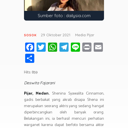
Sumber foto : dailysia.com
29 Oktober 2021
Media Pijar
SOSOK
Fa
T
W
T
Li
Pr
E
ce
wi
h
el
n
in
m
S
b
tt
at
e
e
t
ail
h
o
er
s
gr
Hits: 859
ar
ok
A
a
e
Deswita Fajarani
p
m
Pijar, Medan.
Shenina Syawalita Cinnamon,
p
gadis berbakat yang akrab disapa Shena ini
merupakan seorang aktris yang sedang hangat
diperbincangkan oleh banyak orang.
Belakangan ini, ia berhasil mencuri perhatian
warganet karena dapat berfoto bersama aktor