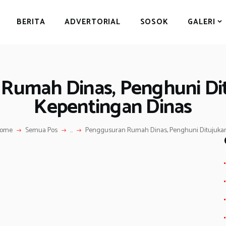
BERITA
BERITA
ADVERTORIAL
SOSOK
GALERI
ADVERTORIAL
SOSOK
GALERI
Rumah Dinas, Penghuni Di
HIBURAN
Kepentingan Dinas
JALAN-JALAN
GAYA HIDUP
ome
Semua Pos
...
Penggusuran Rumah Dinas, Penghuni Ditujukan.
OLAHRAGA
OPINI
S
h
ar