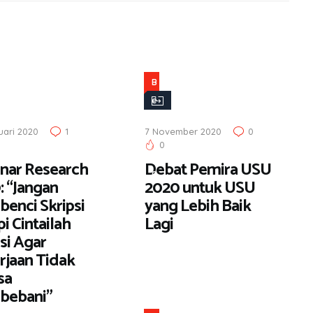
B
e
r
uari 2020
1
7 November 2020
0
i
0
t
nar Research
Debat Pemira USU
a
: “Jangan
2020 untuk USU
enci Skripsi
yang Lebih Baik
i Cintailah
Lagi
si Agar
rjaan Tidak
sa
bebani”