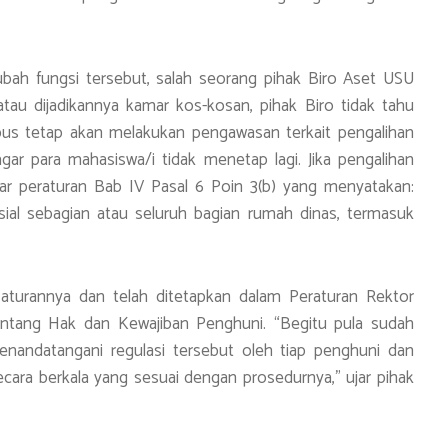
bah fungsi tersebut, salah seorang pihak Biro Aset USU
u dijadikannya kamar kos-kosan, pihak Biro tidak tahu
pus tetap akan melakukan pengawasan terkait pengalihan
r para mahasiswa/i tidak menetap lagi. Jika pengalihan
ar peraturan Bab IV Pasal 6 Poin 3(b) yang menyatakan:
al sebagian atau seluruh bagian rumah dinas, termasuk
 aturannya dan telah ditetapkan dalam Peraturan Rektor
entang Hak dan Kewajiban Penghuni. “Begitu pula sudah
enandatangani regulasi tersebut oleh tiap penghuni dan
ara berkala yang sesuai dengan prosedurnya,” ujar pihak