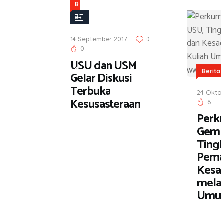
B
e
r
14 September 2017
0
i
0
t
USU dan USM
a
Berita
Gelar Diskusi
Terbuka
24 Okto
Kesusasteraan
6
Perk
Gemb
Ting
Pem
Kesa
melal
Um