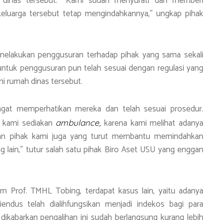
h dinas tersebut. “Kami sudah menyurati dan memberi
keluarga tersebut tetap mengindahkannya,” ungkap pihak
elakukan penggusuran terhadap pihak yang sama sekali
 untuk penggusuran pun telah sesuai dengan regulasi yang
i rumah dinas tersebut.
ngat memperhatikan mereka dan telah sesuai prosedur.
p kami sediakan
karena kami melihat adanya
ambulance,
kan pihak kami juga yang turut membantu memindahkan
 lain,” tutur salah satu pihak Biro Aset USU yang enggan
um Prof. TMHL Tobing, terdapat kasus lain, yaitu adanya
endus telah dialihfungsikan menjadi indekos bagi para
dikabarkan pengalihan ini sudah berlangsung kurang lebih