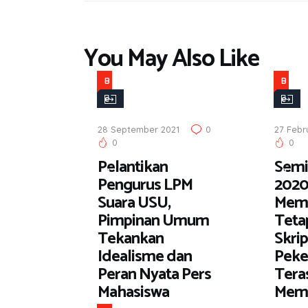
You May Also Like
B
B
e
e
r
r
28 September 2021
0
27 Febr
i
i
0
0
t
t
Pelantikan
Semi
a
a
Pengurus LPM
2020
Suara USU,
Memb
Pimpinan Umum
Tetap
Tekankan
Skrip
Idealisme dan
Peke
Peran Nyata Pers
Tera
Mahasiswa
Mem