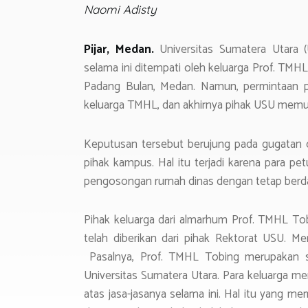
o
er
s
gr
Naomi Adisty
ok
A
a
p
m
Pijar, Medan.
Universitas Sumatera Utara
p
selama ini ditempati oleh keluarga Prof. TMHL
Padang Bulan, Medan. Namun, permintaan p
keluarga TMHL, dan akhirnya pihak USU mem
Keputusan tersebut berujung pada gugatan 
pihak kampus. Hal itu terjadi karena para p
pengosongan rumah dinas dengan tetap berdas
Pihak keluarga dari almarhum Prof. TMHL To
telah diberikan dari pihak Rektorat USU. M
Pasalnya, Prof. TMHL Tobing merupakan sa
Universitas Sumatera Utara. Para keluarga m
atas jasa-jasanya selama ini. Hal itu yang 