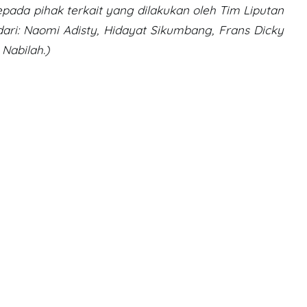
epada pihak terkait yang dilakukan oleh Tim Liputan
dari: Naomi Adisty, Hidayat Sikumbang, Frans Dicky
 Nabilah.)
S
h
ar
e