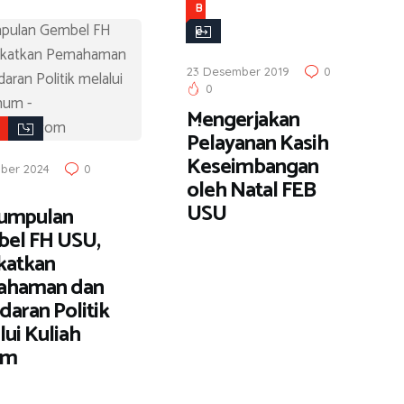
B
e
r
23 Desember 2019
0
i
0
t
Mengerjakan
a
Pelayanan Kasih
Keseimbangan
ber 2024
0
oleh Natal FEB
USU
umpulan
el FH USU,
katkan
ahaman dan
daran Politik
ui Kuliah
um