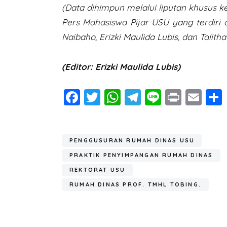
(Data dihimpun melalui liputan khusus k
Pers Mahasiswa Pijar USU yang terdiri 
Naibaho, Erizki Maulida Lubis, dan Talitha
(Editor: Erizki Maulida Lubis)
Fa
T
W
T
Li
Pr
E
ce
wi
h
el
n
in
m
b
tt
at
e
e
t
ail
o
er
s
gr
PENGGUSURAN RUMAH DINAS USU
ok
A
a
PRAKTIK PENYIMPANGAN RUMAH DINAS
p
m
REKTORAT USU
RUMAH DINAS PROF. TMHL TOBING.
p