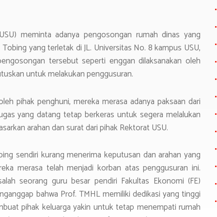
e
 (USU) meminta adanya pengosongan rumah dinas yang
 Tobing yang terletak di JL. Universitas No. 8 kampus USU,
engosongan tersebut seperti enggan dilaksanakan oleh
utuskan untuk melakukan penggusuran.
oleh pihak penghuni, mereka merasa adanya paksaan dari
etugas yang datang tetap berkeras untuk segera melalukan
arkan arahan dan surat dari pihak Rektorat USU.
bing sendiri kurang menerima keputusan dan arahan yang
ereka merasa telah menjadi korban atas penggusuran ini.
lah seorang guru besar pendiri Fakultas Ekonomi (FE)
enganggap bahwa Prof. TMHL memiliki dedikasi yang tinggi
membuat pihak keluarga yakin untuk tetap menempati rumah