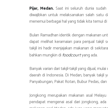
p
m
Pijar, Medan.
Saat ini seluruh dunia sud
p
diwajibkan untuk melaksanakan salah satu dar
menemui berbagai hal yang tidak kita temui di 
Bulan Ramadhan identik dengan makanan untu
dapat melihat keramaian para penjual takjil 
takjil ini hadir menjajakan makanan di sekit
bahkan mungkin di
yang ada.
foodcourt
Banyak varian dari takjil-takjil yang dijual, mul
daerah di Indonesia. Di Medan, banyak takjil 
Panyabungan, Pakat Rotan, Bubur Pedas, dan
Jongkong merupakan makanan asal Melayu 
pendapat mengenai asal dari jongkong, ad