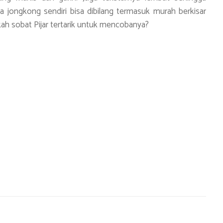
jongkong sendiri bisa dibilang termasuk murah berkisar
ah sobat Pijar tertarik untuk mencobanya?
S
h
ar
e