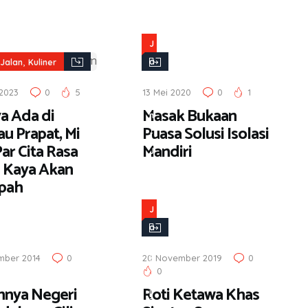
J
,
a
Jalan
Kuliner
l
 2023
0
5
13 Mei 2020
0
1
a
a Ada di
Masak Bukaan
n
u Prapat, Mi
Puasa Solusi Isolasi
-
ar Cita Rasa
Mandiri
J
 Kaya Akan
a
pah
l
a
J
n
a
,
l
mber 2014
0
20 November 2019
0
K
a
0
u
n
hnya Negeri
Roti Ketawa Khas
l
-