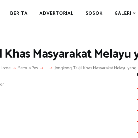
BERITA
BERITA
ADVERTORIAL
SOSOK
GALERI
ADVERTORIAL
SOSOK
GALERI
il Khas Masyarakat Melayu
HIBURAN
JALAN-JALAN
Home
Semua Pos
...
Jongkong, Takjil Khas Masyarakat Melayu yang..
GAYA HIDUP
jar
OLAHRAGA
S
OPINI
h
ar
e