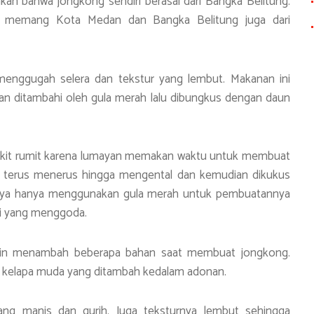
an bahwa jongkong sendiri berasal dari Bangka Belitung.
ena memang Kota Medan dan Bangka Belitung juga dari
 menggugah selera dan tekstur yang lembut. Makanan ini
an ditambahi oleh gula merah lalu dibungkus dengan daun
dikit rumit karena lumayan memakan waktu untuk membuat
 terus menerus hingga mengental dan kemudian dikukus
sanya hanya menggunakan gula merah untuk pembuatannya
i yang menggoda.
kin menambah beberapa bahan saat membuat jongkong.
i kelapa muda yang ditambah kedalam adonan.
ang manis dan gurih. Juga teksturnya lembut sehingga