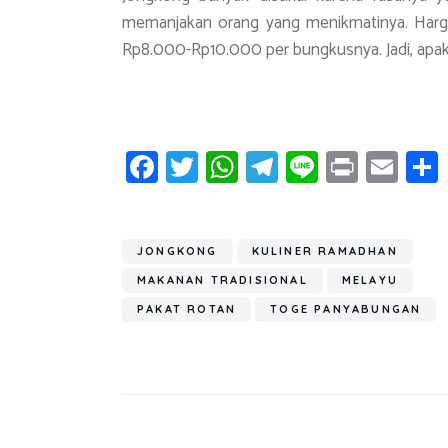
memanjakan orang yang menikmatinya. Harga 
Rp8.000-Rp10.000 per bungkusnya. Jadi, apak
Fa
T
W
T
Li
Pr
E
ce
wi
h
el
n
in
m
b
tt
at
e
e
t
ail
o
er
s
gr
JONGKONG
KULINER RAMADHAN
ok
A
a
MAKANAN TRADISIONAL
MELAYU
p
m
PAKAT ROTAN
TOGE PANYABUNGAN
p