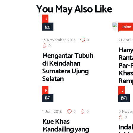
You May Also Like
J
a
Jalan-
l
13 November 2016
0
21 April
a
0
Hany
n
Mengantar Tubuh
Ranta
-
di Keindahan
Par-P
J
Sumatera Ujung
Khas
a
Selatan
Rem
l
a
K
J
n
u
a
l
l
1 Juni 2018
0
0
5 Nove
i
a
0
Kue Khas
n
n
Inda
Mandailing yang
e
-