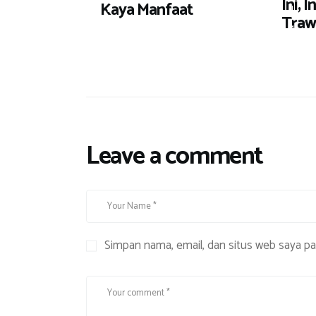
Ini, 
Kaya Manfaat
r
J
Traw
a
l
a
n
Leave a comment
Simpan nama, email, dan situs web saya p