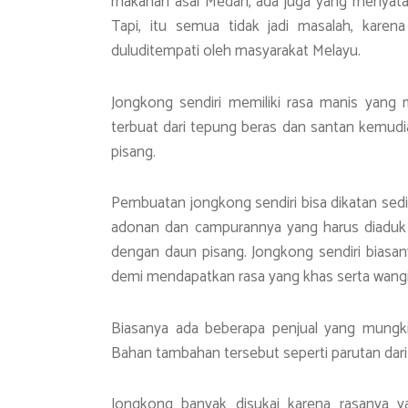
makanan asal Medan, ada juga yang menyatak
Tapi, itu semua tidak jadi masalah, kar
duluditempati oleh masyarakat Melayu.
Jongkong sendiri memiliki rasa manis yang
terbuat dari tepung beras dan santan kemudi
pisang.
Pembuatan jongkong sendiri bisa dikatan se
adonan dan campurannya yang harus diaduk
dengan daun pisang. Jongkong sendiri bia
demi mendapatkan rasa yang khas serta wang
Biasanya ada beberapa penjual yang mung
Bahan tambahan tersebut seperti parutan dar
Jongkong banyak disukai karena rasanya y