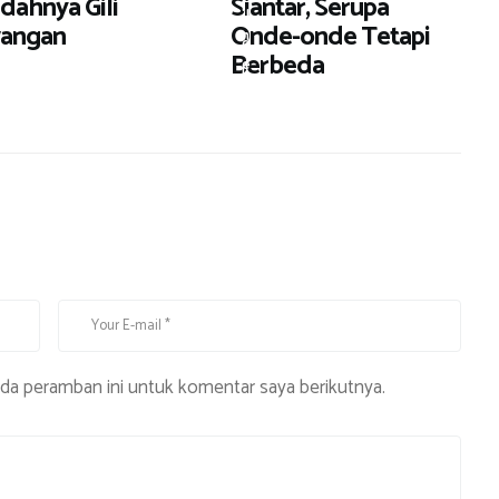
Indahnya Gili
Siantar, Serupa
i
J
angan
Onde-onde Tetapi
n
a
Berbeda
e
l
r
a
n
,
K
u
l
i
n
e
r
ada peramban ini untuk komentar saya berikutnya.