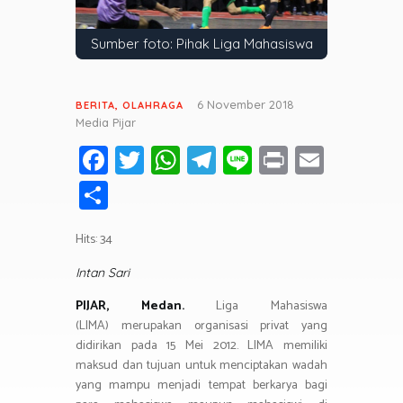
Sumber foto: Pihak Liga Mahasiswa
6 November 2018
BERITA
,
OLAHRAGA
Media Pijar
Fa
T
W
T
Li
Pr
E
ce
wi
h
el
n
in
m
S
b
tt
at
e
e
t
ail
h
o
er
s
gr
Hits: 34
ar
ok
A
a
e
Intan Sari
p
m
PIJAR, Medan.
Liga Mahasiswa
p
(LIMA) merupakan organisasi privat yang
didirikan pada 15 Mei 2012. LIMA memiliki
maksud dan tujuan untuk menciptakan wadah
yang mampu menjadi tempat berkarya bagi