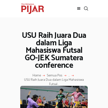
USU Raih Juara Dua
BERITA
ADVERTORIAL
dalam Liga
SOSOK
Mahasiswa Futsal
GALERI
GO-JEK Sumatera
HIBURAN
conference
JALAN-JALAN
GAYA HIDUP
Home
Semua Pos
...
USU Raih Juara Dua dalam Liga Mahasiswa
OLAHRAGA
Futsal...
OPINI