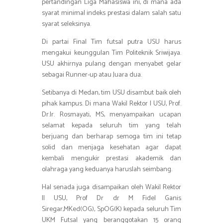
pertandingan Liga Mahasiswa ini, di mana ada
syarat minimal indeks prestasi dalam salah satu
syarat seleksinya.
Di partai Final Tim futsal putra USU harus
mengakui keunggulan Tim Politeknik Sriwijaya.
USU akhirnya pulang dengan menyabet gelar
sebagai Runner-up atau Juara dua.
Setibanya di Medan, tim USU disambut baik oleh
pihak kampus. Di mana Wakil Rektor I USU, Prof.
Dr.Ir. Rosmayati, MS, menyampaikan ucapan
selamat kepada seluruh tim yang telah
berjuang dan berharap semoga tim ini tetap
solid dan menjaga kesehatan agar dapat
kembali mengukir prestasi akademik dan
olahraga yang keduanya haruslah seimbang.
Hal senada juga disampaikan oleh Wakil Rektor
II USU, Prof Dr dr M Fidel Ganis
Siregar,MKed(OG), SpOG(K) kepada seluruh Tim
UKM Futsal yang beranggotakan 15 orang