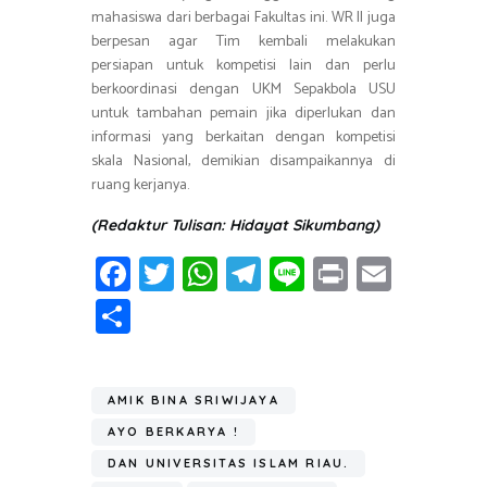
mahasiswa dari berbagai Fakultas ini. WR II juga
berpesan agar Tim kembali melakukan
persiapan untuk kompetisi lain dan perlu
berkoordinasi dengan UKM Sepakbola USU
untuk tambahan pemain jika diperlukan dan
informasi yang berkaitan dengan kompetisi
skala Nasional, demikian disampaikannya di
ruang kerjanya.
(Redaktur Tulisan: Hidayat Sikumbang)
Fa
T
W
T
Li
Pr
E
ce
wi
h
el
n
in
m
S
b
tt
at
e
e
t
ail
h
o
er
s
gr
ar
ok
A
a
AMIK BINA SRIWIJAYA
e
p
m
AYO BERKARYA !
p
DAN UNIVERSITAS ISLAM RIAU.