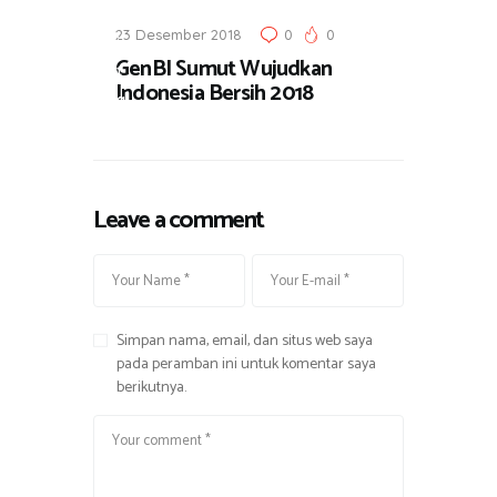
r
23 Desember 2018
0
0
i
GenBI Sumut Wujudkan
t
Indonesia Bersih 2018
a
Leave a comment
Simpan nama, email, dan situs web saya
pada peramban ini untuk komentar saya
berikutnya.