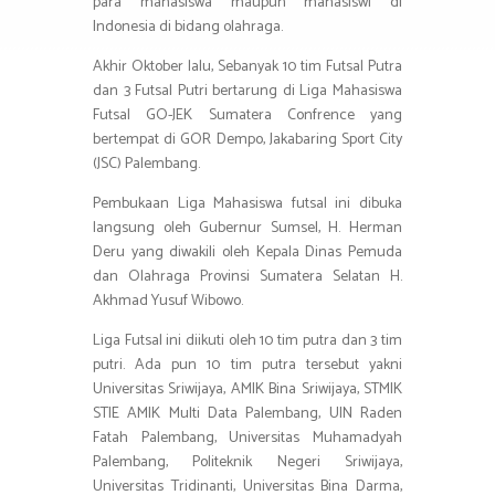
para mahasiswa maupun mahasiswi di
Indonesia di bidang olahraga.
Akhir Oktober lalu, Sebanyak 10 tim Futsal Putra
dan 3 Futsal Putri bertarung di Liga Mahasiswa
Futsal GO-JEK Sumatera Confrence yang
bertempat di GOR Dempo, Jakabaring Sport City
(JSC) Palembang.
Pembukaan Liga Mahasiswa futsal ini dibuka
langsung oleh Gubernur Sumsel, H. Herman
Deru yang diwakili oleh Kepala Dinas Pemuda
dan Olahraga Provinsi Sumatera Selatan H.
Akhmad Yusuf Wibowo.
Liga Futsal ini diikuti oleh 10 tim putra dan 3 tim
putri. Ada pun 10 tim putra tersebut yakni
Universitas Sriwijaya, AMIK Bina Sriwijaya, STMIK
STIE AMIK Multi Data Palembang, UIN Raden
Fatah Palembang, Universitas Muhamadyah
Palembang, Politeknik Negeri Sriwijaya,
Universitas Tridinanti, Universitas Bina Darma,