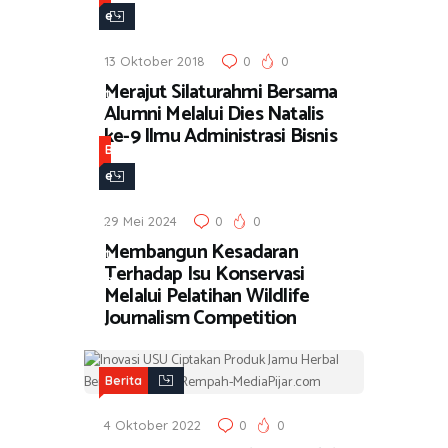
e
r
13 Oktober 2018
0
0
i
Merajut Silaturahmi Bersama
t
Alumni Melalui Dies Natalis
a
ke-9 Ilmu Administrasi Bisnis
B
e
r
29 Mei 2024
0
0
i
Membangun Kesadaran
t
Terhadap Isu Konservasi
a
Melalui Pelatihan Wildlife
Journalism Competition
Berita
4 Oktober 2022
0
0