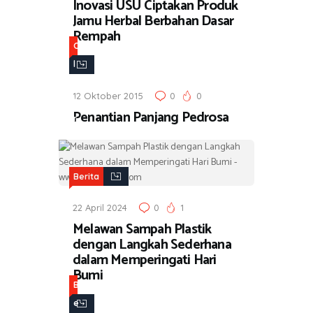
Inovasi USU Ciptakan Produk
Jamu Herbal Berbahan Dasar
Rempah
O
l
a
12 Oktober 2015
0
0
h
Penantian Panjang Pedrosa
r
a
g
a
Berita
22 April 2024
0
1
Melawan Sampah Plastik
dengan Langkah Sederhana
dalam Memperingati Hari
Bumi
B
e